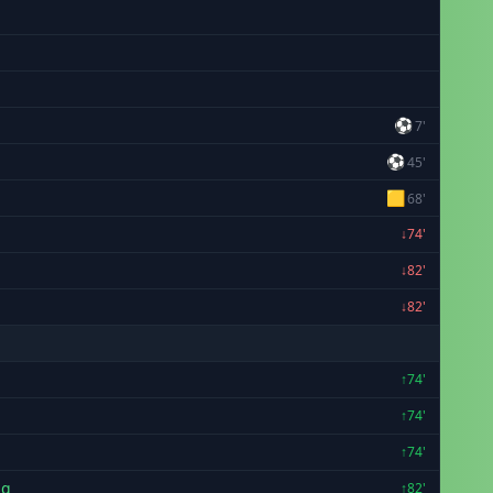
⚽
7'
⚽
45'
🟨
68'
↓74'
↓82'
↓82'
↑74'
↑74'
↑74'
ng
↑82'