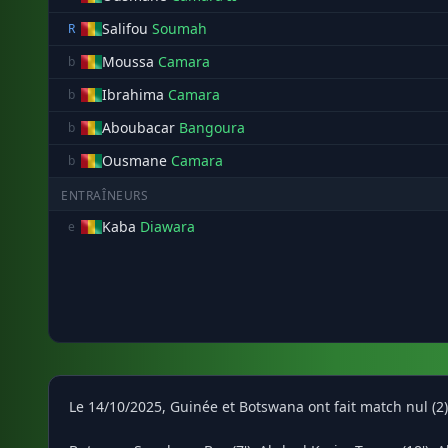
Salifou
Soumah
R
Moussa
Camara
b
Ibrahima
Camara
b
Aboubacar
Bangoura
b
Ousmane
Camara
b
ENTRAÎNEURS
Kaba
Diawara
e
Le 14/10/2025, Guinée et Botswana ont fait match nul (