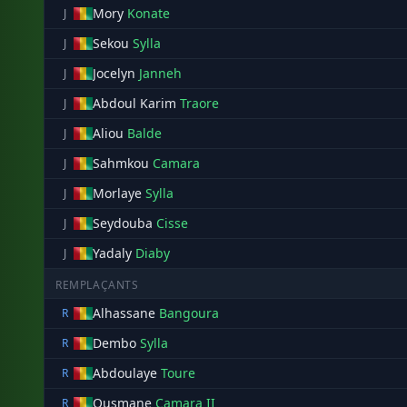
Mory
Konate
J
Sekou
Sylla
J
Jocelyn
Janneh
J
Abdoul Karim
Traore
J
Aliou
Balde
J
Sahmkou
Camara
J
Morlaye
Sylla
J
Seydouba
Cisse
J
Yadaly
Diaby
J
REMPLAÇANTS
Alhassane
Bangoura
R
Dembo
Sylla
R
Abdoulaye
Toure
R
Ousmane
Camara II
R