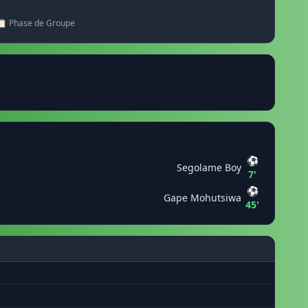
📋 Phase de Groupe
⚽
Segolame Boy
7'
⚽
Gape Mohutsiwa
45'