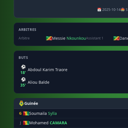
📅 2025-10-14
🏟️ 
ARBITRES
Messie
Nkounkou
Dan
Arbitre
Assistant 1
BUTS
⚽
Abdoul Karim Traore
18'
⚽
Aliou Balde
35'
Guinée
Soumaila
Sylla
G
Mohamed
CAMARA
J