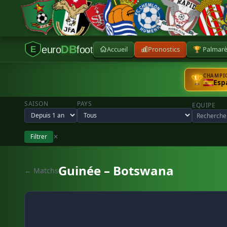
DB
euro
foot
Accueil
Pronostics
🏆 Palmar
E
CHAMPIO
🏆
Esp
SAISON
PAYS
EQUIPE
Filtrer
✕
Guinée – Botswana
← Matchs