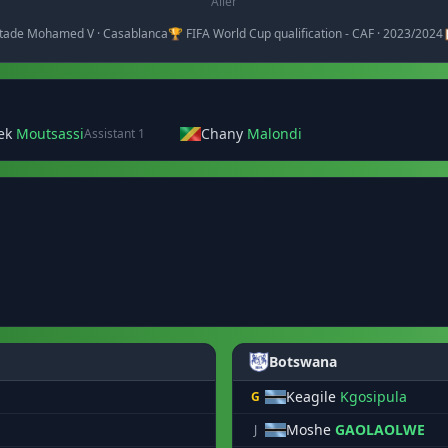
Aller
Stade Mohamed V · Casablanca
🏆 FIFA World Cup qualification - CAF · 2023/2024
ek
Moutsassi
Chany
Malondi
Assistant 1
Botswana
Keagile
Kgosipula
G
Moshe
GAOLAOLWE
J