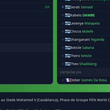
Serati
Semadi
↑83'
R
Kabelo
DAMBE
b
Lesenya
Malapela
b
Chicco
Molefe
b
Shanganani
Nganda
b
Botsile
Sakana
b
Thero
Setsile
b
Theo
Shadikong
b
ENTRAÎNEURS
Didier
Gomes Da Rosa
e
2) au Stade Mohamed V (Casablanca), Phase de Groupe FIFA World Cu