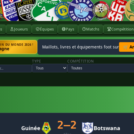
ès
Joueurs
Équipes
Pays
Matchs
Compétition
N DU MONDE 2026 !
Maillots, livres et équipements foot sur
🛒 A
agne
TYPE
COMPÉTITION
2–2
Guinée
Botswana