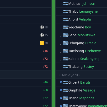
Mothusi
Johnson
J
Thabo
Leinanyane
J
Alford
Velaphi
J
⚽
Segolame
Boy
J
18'
⚽
Gape
Mohutsiwa
J
35'
🟨
Lebogang
Ditsele
J
38'
Tumisang
Orebonye
↓46'
J
Kabelo
Seakanyeng
↓72'
J
Thabang
Sesiny
↓72'
J
REMPLAÇANTS
Gilbert
Baruti
↑46'
R
Omphile
Vissage
↑60'
R
Thabo
Maponda
↑72'
R
Thatayaone
Ramatlape
↑72'
R