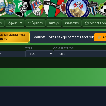
ès
Joueurs
Équipes
Pays
Matchs
Compétition
N DU MONDE 2026 !
Maillots, livres et équipements foot sur
🛒 A
agne
TYPE
COMPÉTITION