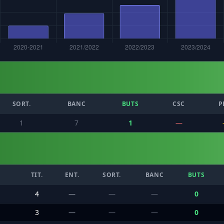
SORT.
BANC
BUTS
CSC
P
1
7
1
—
TIT.
ENT.
SORT.
BANC
BUTS
4
—
—
—
0
3
—
—
—
0