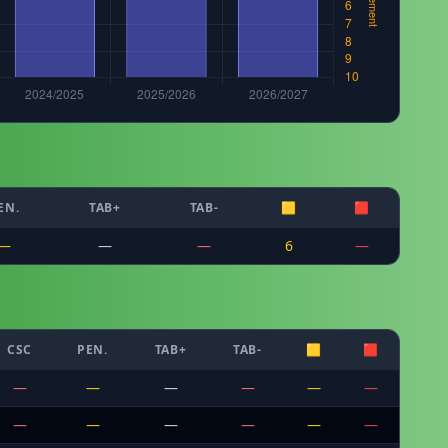
EN.
TAB+
TAB-
🟨
🟥
—
—
—
6
—
CSC
PEN.
TAB+
TAB-
🟨
🟥
—
—
—
—
—
—
—
—
—
—
—
—