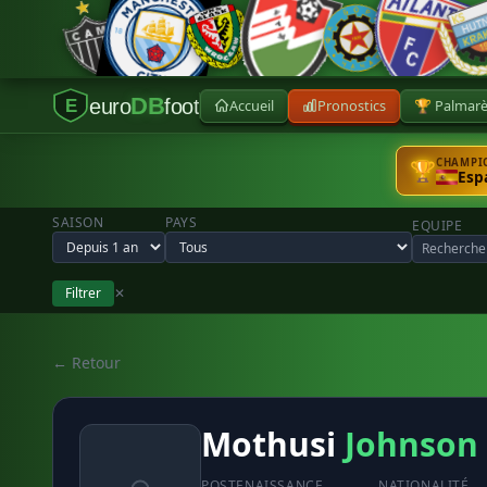
DB
euro
foot
Accueil
Pronostics
🏆 Palmar
E
CHAMPIO
🏆
Esp
SAISON
PAYS
EQUIPE
Filtrer
✕
← Retour
Mothusi
Johnson
POSTE
NAISSANCE
NATIONALITÉ