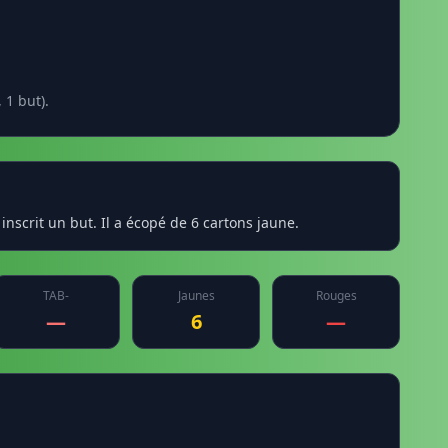
 1 but).
nscrit un but. Il a écopé de 6 cartons jaune.
TAB-
Jaunes
Rouges
—
6
—