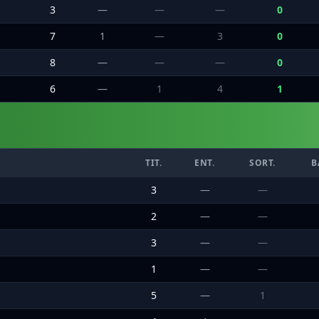
3
—
—
—
0
7
1
—
3
0
8
—
—
—
0
6
—
1
4
1
TIT.
ENT.
SORT.
B
3
—
—
2
—
—
3
—
—
1
—
—
5
—
1