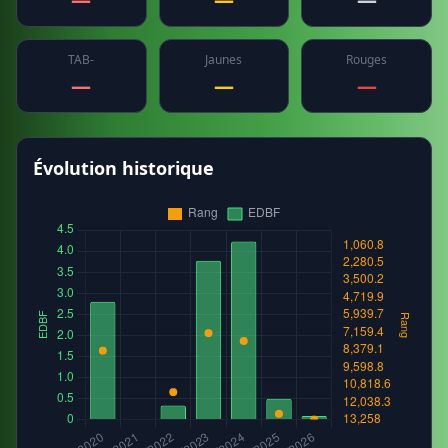
TAB-
Jaunes
Rouges
—
—
—
Évolution historique