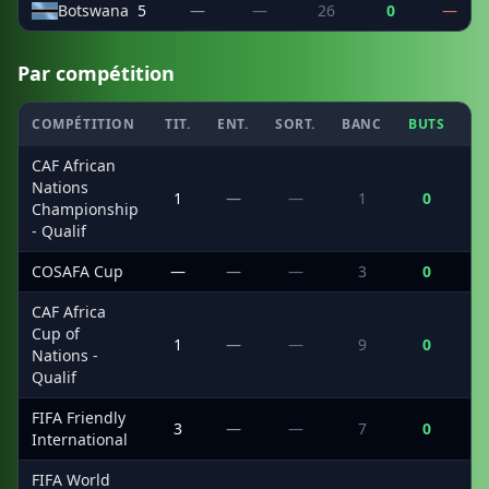
Botswana
5
—
—
26
0
—
Par compétition
COMPÉTITION
TIT.
ENT.
SORT.
BANC
BUTS
C
CAF African
Nations
1
—
—
1
0
Championship
- Qualif
COSAFA Cup
—
—
—
3
0
CAF Africa
Cup of
1
—
—
9
0
Nations -
Qualif
FIFA Friendly
3
—
—
7
0
International
FIFA World