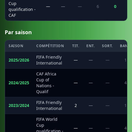
Cup
—
—
—
6
0
qualification -
CAF
Par saison
SAISON
COMPÉTITION
TIT.
ENT.
SORT.
BANC
FIFA Friendly
2025/2026
—
—
—
1
International
CAF Africa
Cup of
2024/2025
—
—
—
4
Nations -
Qualif
FIFA Friendly
2023/2024
2
—
—
1
International
FIFA World
Cup
·
—
—
—
4
qualification -