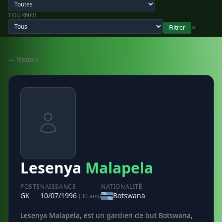
TOURNOI
Filtrer
✕
← Retour
Lesenya
Malapela
POSTE
NAISSANCE
NATIONALITÉ
GK
10/07/1996
Botswana
(30 ans)
Lesenya Malapela, est un gardien de but Botswana,