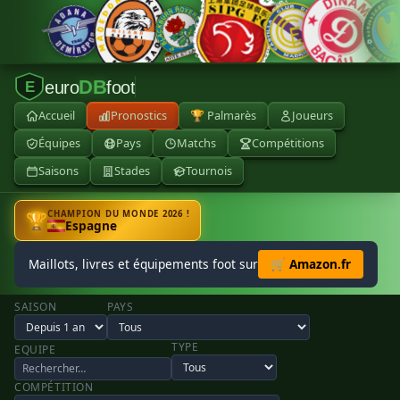
DB
euro
foot
E
Accueil
Pronostics
🏆 Palmarès
Joueurs
Équipes
Pays
Matchs
Compétitions
Saisons
Stades
Tournois
CHAMPION DU MONDE 2026 !
🏆
Espagne
Maillots, livres et équipements foot sur
🛒 Amazon.fr
SAISON
PAYS
TYPE
EQUIPE
COMPÉTITION