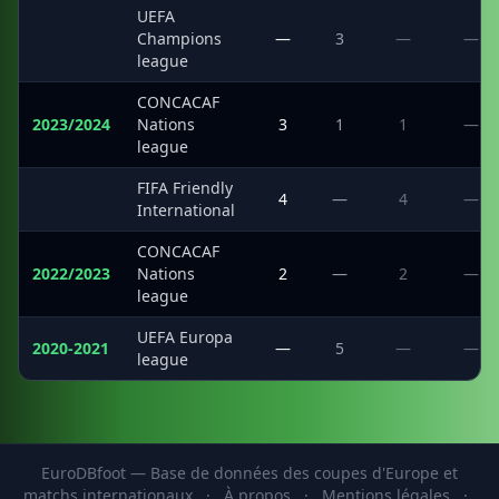
UEFA
·
Champions
—
3
—
—
league
CONCACAF
2023/2024
Nations
3
1
1
—
league
FIFA Friendly
·
4
—
4
—
International
CONCACAF
2022/2023
Nations
2
—
2
—
league
UEFA Europa
2020-2021
—
5
—
—
league
EuroDBfoot — Base de données des coupes d'Europe et
matchs internationaux
·
À propos
·
Mentions légales
·