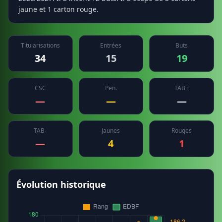
jaune et 1 carton rouge.
Titularisations
Entrées
Buts
34
15
19
CSC
Pen.
TAB+
—
—
—
TAB-
Jaunes
Rouges
—
4
1
Évolution historique