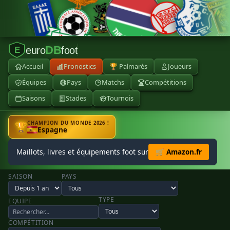
DB
euro
foot
E
Accueil
Pronostics
🏆 Palmarès
Joueurs
Équipes
Pays
Matchs
Compétitions
Saisons
Stades
Tournois
CHAMPION DU MONDE 2026 !
🏆
Espagne
Maillots, livres et équipements foot sur
🛒 Amazon.fr
SAISON
PAYS
TYPE
EQUIPE
COMPÉTITION