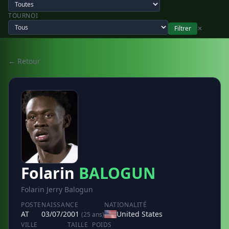
TOURNOI
Filtrer
✕
← Retour
Folarin
BALOGUN
Folarin Jerry Balogun
POSTE
NAISSANCE
NATIONALITÉ
AT
03/07/2001
United States
(25 ans)
VILLE
TAILLE
POIDS