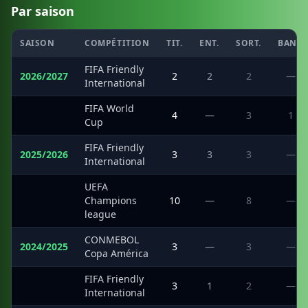
Par saison
SAISON
COMPÉTITION
TIT.
ENT.
SORT.
BANC
FIFA Friendly
2026/2027
2
2
2
—
International
FIFA World
·
4
—
3
1
Cup
FIFA Friendly
2025/2026
3
3
3
—
International
UEFA
·
Champions
10
—
8
—
league
CONMEBOL
2024/2025
3
—
3
—
Copa América
FIFA Friendly
·
3
1
2
—
International