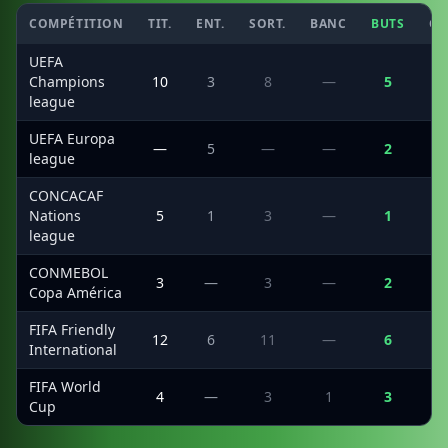
COMPÉTITION
TIT.
ENT.
SORT.
BANC
BUTS
CS
UEFA
Champions
10
3
8
—
5
league
UEFA Europa
—
5
—
—
2
league
CONCACAF
Nations
5
1
3
—
1
league
CONMEBOL
3
—
3
—
2
Copa América
FIFA Friendly
12
6
11
—
6
International
FIFA World
4
—
3
1
3
Cup