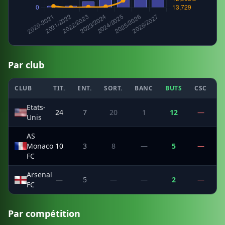
Par club
CLUB
TIT.
ENT.
SORT.
BANC
BUTS
CSC
P
Etats-
24
7
20
1
12
—
Unis
AS
Monaco
10
3
8
—
5
—
FC
Arsenal
—
5
—
—
2
—
FC
Par compétition