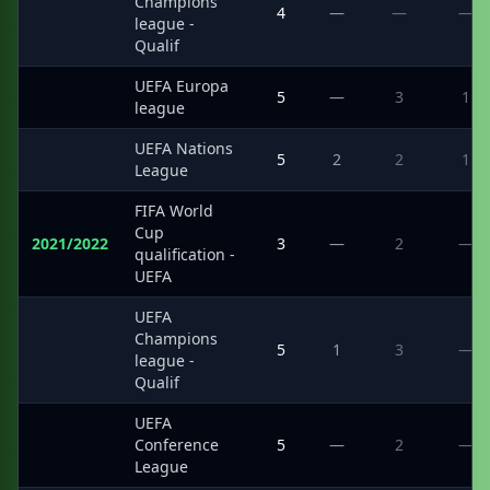
Champions
·
4
—
—
—
league -
Qualif
UEFA Europa
·
5
—
3
1
league
UEFA Nations
·
5
2
2
1
League
FIFA World
Cup
2021/2022
3
—
2
—
qualification -
UEFA
UEFA
Champions
·
5
1
3
—
league -
Qualif
UEFA
·
Conference
5
—
2
—
League