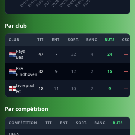
Par club
CLUB
TIT.
ENT.
SORT.
BANC
BUTS
CSC
Pays
47
7
32
4
24
—
Bas
PSV
32
9
12
2
15
—
Eindhoven
Liverpool
18
11
10
2
9
—
FC
Par compétition
COMPÉTITION
TIT.
ENT.
SORT.
BANC
BUTS
C
UEFA