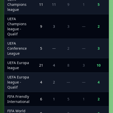
Champions
11
11
9
1
5
league
UEFA
Champions
9
3
3
—
2
league -
Qualif
UEFA
Conference
5
—
2
—
3
League
UEFA Europa
21
4
8
3
10
league
UEFA Europa
league -
4
2
—
—
4
Qualif
FIFA Friendly
6
1
5
1
2
International
FIFA World