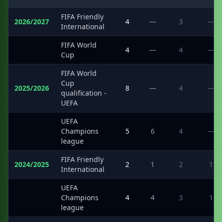
FIFA Friendly
2026/2027
4
—
3
—
International
FIFA World
·
4
—
4
—
Cup
FIFA World
Cup
2025/2026
8
—
4
—
qualification -
UEFA
UEFA
·
Champions
5
6
4
—
league
FIFA Friendly
2024/2025
2
1
2
1
International
UEFA
·
Champions
4
4
3
1
league