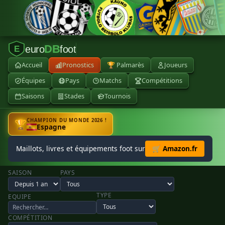
DB
euro
foot
E
Accueil
Pronostics
🏆 Palmarès
Joueurs
Équipes
Pays
Matchs
Compétitions
Saisons
Stades
Tournois
CHAMPION DU MONDE 2026 !
🏆
Espagne
Maillots, livres et équipements foot sur
🛒 Amazon.fr
SAISON
PAYS
TYPE
EQUIPE
COMPÉTITION