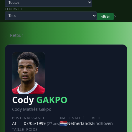
TOURNOI
Filtrer
✕
← Retour
Cody
GAKPO
Cody Mathès Gakpo
POSTE
NAISSANCE
NATIONALITÉ
VILLE
AT
07/05/1999
Netherlands
Eindhoven
(27 ans)
TAILLE
POIDS