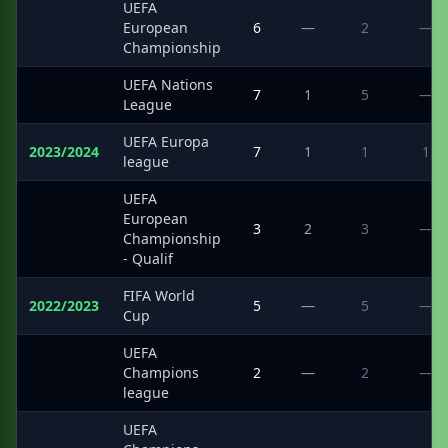
UEFA
·
European
6
—
2
—
Championship
UEFA Nations
·
7
1
5
—
League
UEFA Europa
2023/2024
7
1
1
1
league
UEFA
European
·
3
2
3
—
Championship
- Qualif
FIFA World
2022/2023
5
—
5
—
Cup
UEFA
·
Champions
2
—
2
—
league
UEFA