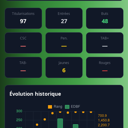
Titularisations
Entrées
Buts
97
27
48
CSC
Pen.
TAB+
—
—
—
TAB-
Jaunes
Rouges
—
6
—
Évolution historique