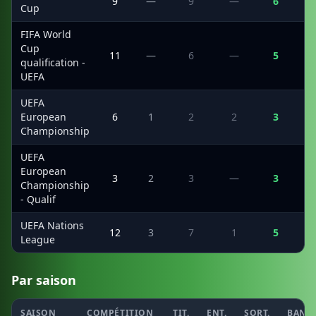
9
—
9
—
6
Cup
FIFA World
Cup
11
—
6
—
5
qualification -
UEFA
UEFA
European
6
1
2
2
3
Championship
UEFA
European
3
2
3
—
3
Championship
- Qualif
UEFA Nations
12
3
7
1
5
League
Par saison
SAISON
COMPÉTITION
TIT.
ENT.
SORT.
BANC