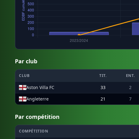
Par club
CLUB
TIT.
ENT.
Aston Villa FC
33
2
Angleterre
21
7
Par compétition
COMPÉTITION