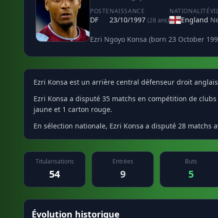
POSTE
NAISSANCE
NATIONALITÉ
VI
DF
23/10/1997
England
N
(28 ans)
Ezri Ngoyo Konsa (born 23 October 1997)
Ezri Konsa est un arrière central défenseur droit anglai
Ezri Konsa a disputé 35 matchs en compétition de clubs so
jaune et 1 carton rouge.
En sélection nationale, Ezri Konsa a disputé 28 matchs av
Titularisations
Entrées
Buts
54
9
5
Évolution historique