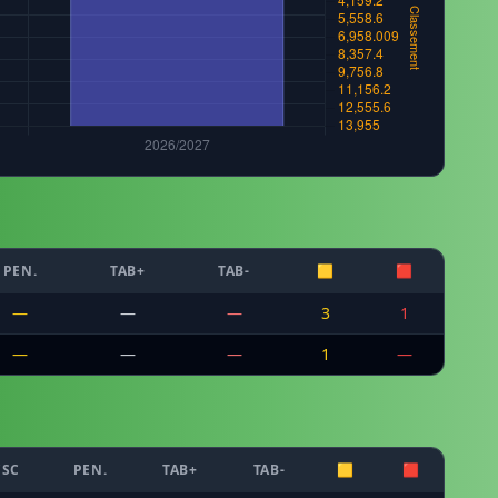
PEN.
TAB+
TAB-
🟨
🟥
—
—
—
3
1
—
—
—
1
—
CSC
PEN.
TAB+
TAB-
🟨
🟥