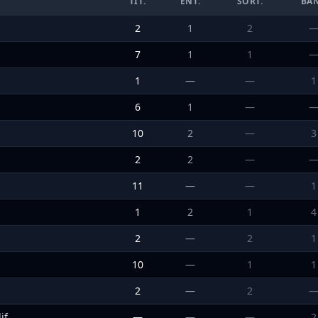
TIT.
ENT.
SORT.
BA
2
1
2
7
1
1
1
—
—
1
6
1
—
10
2
—
3
2
2
—
11
—
—
1
1
2
1
4
2
—
2
1
10
—
1
1
2
—
2
if
—
—
—
2