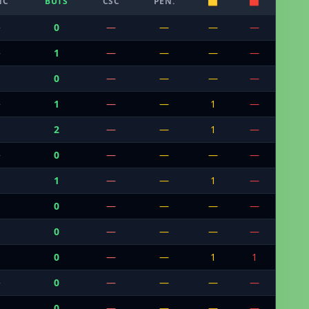
NC
BUTS
CSC
PEN.
🟨
🟥
—
0
—
—
—
—
—
1
—
—
—
—
0
—
—
—
—
—
1
—
—
1
—
2
—
—
1
—
—
0
—
—
—
—
1
—
—
1
—
0
—
—
—
—
0
—
—
—
—
0
—
—
1
1
—
0
—
—
—
—
0
—
—
—
—