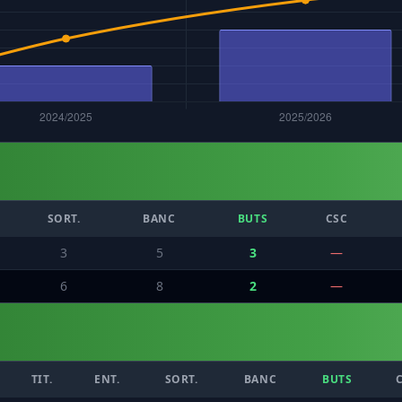
SORT.
BANC
BUTS
CSC
3
5
3
—
6
8
2
—
TIT.
ENT.
SORT.
BANC
BUTS