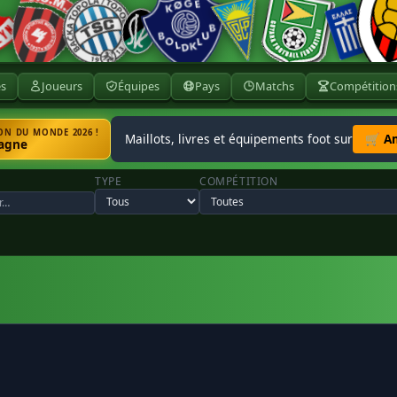
ès
Joueurs
Équipes
Pays
Matchs
Compétition
N DU MONDE 2026 !
Maillots, livres et équipements foot sur
🛒 A
agne
TYPE
COMPÉTITION