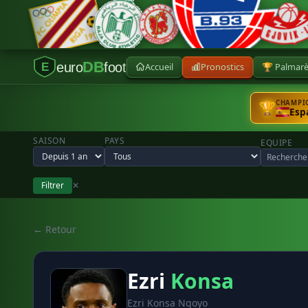
DB
euro
foot
Accueil
Pronostics
🏆 Palmar
E
CHAMPIO
🏆
Esp
SAISON
PAYS
EQUIPE
Filtrer
✕
← Retour
Ezri
Konsa
Ezri Konsa Ngoyo