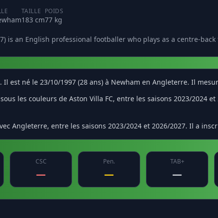
LLE
TAILLE
POIDS
ewham
183 cm
77 kg
 is an English professional footballer who plays as a centre-back 
s. Il est né le 23/10/1997 (28 ans) à Newham en Angleterre. Il mesu
us les couleurs de Aston Villa FC, entre les saisons 2023/2024 et 20
ec Angleterre, entre les saisons 2023/2024 et 2026/2027. Il a inscri
CSC
Pen.
TAB+
—
—
—