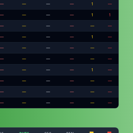
—
—
—
—
1
—
—
—
—
—
1
1
—
—
—
—
—
—
—
—
—
—
1
—
—
—
—
—
—
—
—
—
—
—
—
—
—
—
—
—
1
—
—
—
—
—
—
—
—
—
—
—
—
—
—
—
—
—
—
—