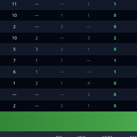
11
—
—
1
1
10
—
1
1
0
2
—
2
—
0
10
2
—
3
2
5
3
2
1
0
7
1
1
—
1
6
1
—
—
1
1
2
1
4
0
—
—
—
2
0
2
—
2
1
0