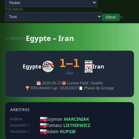
TOURNOI
Filtrer
✕
Egypte – Iran
← Matchs
1–1
Egypte
Iran
Aller
📅 2026-06-27
🏟️ Lumen Field · Seattle
🏆 FIFA World Cup · 2026/2027
📋 Phase de Groupe
ARBITRES
Szymon
MARCINIAK
Arbitre
Tomasz
LISTKIEWICZ
Assistant 1
Adam
KUPSIK
Assistant 1