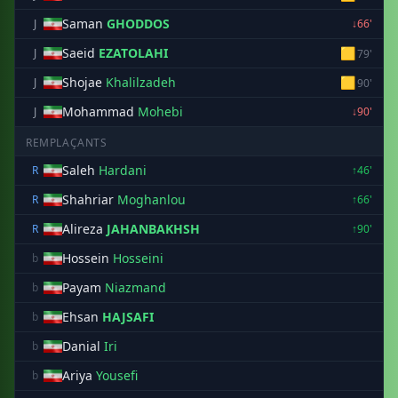
Saman
GHODDOS
J
↓66'
Saeid
EZATOLAHI
🟨
J
79'
Shojae
Khalilzadeh
🟨
J
90'
Mohammad
Mohebi
J
↓90'
REMPLAÇANTS
Saleh
Hardani
R
↑46'
Shahriar
Moghanlou
R
↑66'
Alireza
JAHANBAKHSH
R
↑90'
Hossein
Hosseini
b
Payam
Niazmand
b
Ehsan
HAJSAFI
b
Danial
Iri
b
Ariya
Yousefi
b