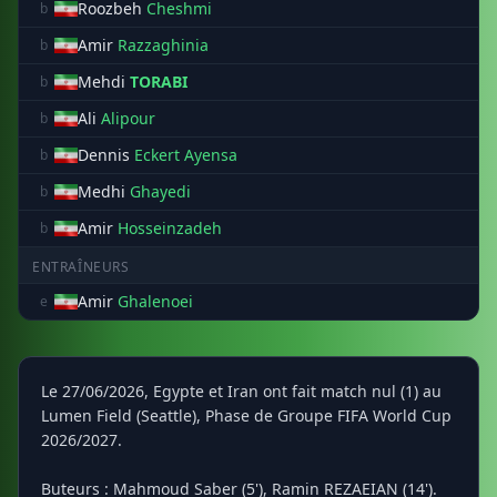
Roozbeh
Cheshmi
b
Amir
Razzaghinia
b
Mehdi
TORABI
b
Ali
Alipour
b
Dennis
Eckert Ayensa
b
Medhi
Ghayedi
b
Amir
Hosseinzadeh
b
ENTRAÎNEURS
Amir
Ghalenoei
e
Le 27/06/2026, Egypte et Iran ont fait match nul (1) au
Lumen Field (Seattle), Phase de Groupe FIFA World Cup
2026/2027.
Buteurs : Mahmoud Saber (5'), Ramin REZAEIAN (14').