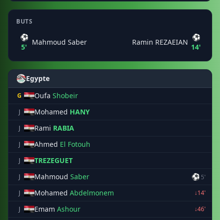
BUTS
⚽
⚽
Mahmoud Saber
Ramin REZAEIAN
5'
14'
Egypte
Oufa
Shobeir
G
Mohamed
HANY
J
Rami
RABIA
J
Ahmed
El Fotouh
J
TREZEGUET
J
Mahmoud
Saber
⚽
J
5'
Mohamed
Abdelmonem
J
↓14'
Emam
Ashour
J
↓46'