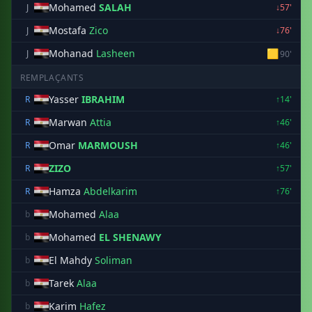
Mohamed
SALAH
J
↓57'
Mostafa
Zico
J
↓76'
Mohanad
Lasheen
🟨
J
90'
REMPLAÇANTS
Yasser
IBRAHIM
R
↑14'
Marwan
Attia
R
↑46'
Omar
MARMOUSH
R
↑46'
ZIZO
R
↑57'
Hamza
Abdelkarim
R
↑76'
Mohamed
Alaa
b
Mohamed
EL SHENAWY
b
El Mahdy
Soliman
b
Tarek
Alaa
b
Karim
Hafez
b