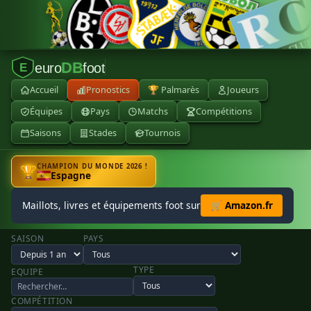
DB
euro
foot
E
Accueil
Pronostics
🏆 Palmarès
Joueurs
Équipes
Pays
Matchs
Compétitions
Saisons
Stades
Tournois
CHAMPION DU MONDE 2026 !
🏆
Espagne
Maillots, livres et équipements foot sur
🛒 Amazon.fr
SAISON
PAYS
TYPE
EQUIPE
COMPÉTITION