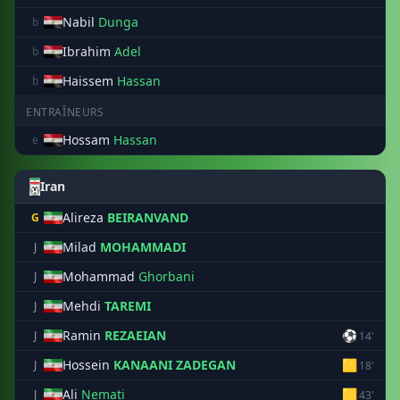
Nabil
Dunga
b
Ibrahim
Adel
b
Haissem
Hassan
b
ENTRAÎNEURS
Hossam
Hassan
e
Iran
Alireza
BEIRANVAND
G
Milad
MOHAMMADI
J
Mohammad
Ghorbani
J
Mehdi
TAREMI
J
Ramin
REZAEIAN
⚽
J
14'
Hossein
KANAANI ZADEGAN
🟨
J
18'
Ali
Nemati
🟨
J
43'