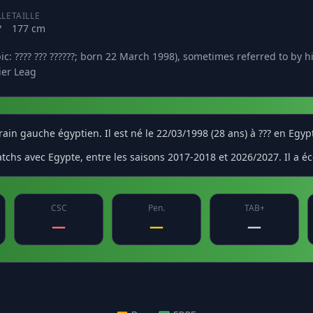
LLE
TAILLE
?
177 cm
???? ??? ??????; born 22 March 1998), sometimes referred to by his
ier Leag
in gauche égyptien. Il est né le 22/03/1998 (28 ans) à ??? en Egyp
tchs avec Egypte, entre les saisons 2017-2018 et 2026/2027. Il a é
CSC
Pen.
TAB+
—
—
—