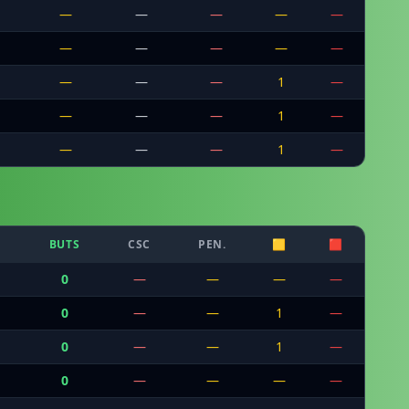
—
—
—
—
—
—
—
—
—
—
—
—
—
1
—
—
—
—
1
—
—
—
—
1
—
BUTS
CSC
PEN.
🟨
🟥
0
—
—
—
—
0
—
—
1
—
0
—
—
1
—
0
—
—
—
—