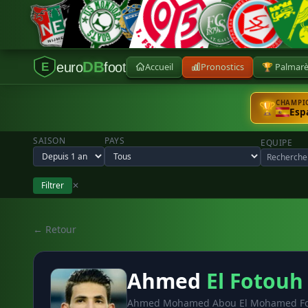
DB
euro
foot
Accueil
Pronostics
🏆 Palmar
E
CHAMPIO
🏆
Esp
SAISON
PAYS
EQUIPE
Filtrer
✕
← Retour
Ahmed
El Fotouh
Ahmed Mohamed Abou El Mohamed F