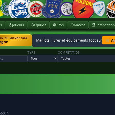
ès
Joueurs
Équipes
Pays
Matchs
Compétition
N DU MONDE 2026 !
Maillots, livres et équipements foot sur
🛒 A
agne
TYPE
COMPÉTITION
otouh