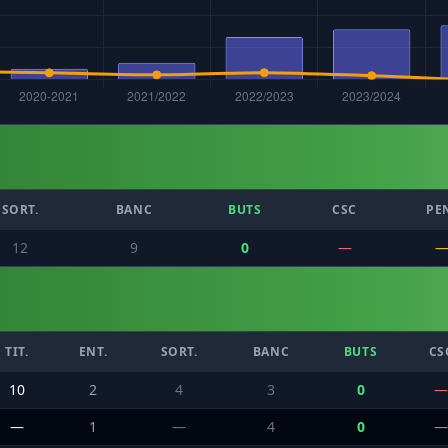
SORT.
BANC
BUTS
CSC
PE
12
9
0
—
TIT.
ENT.
SORT.
BANC
BUTS
CS
10
2
4
3
0
—
—
1
—
4
0
—