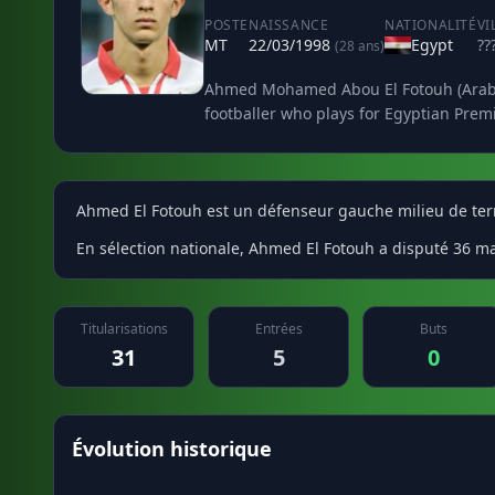
POSTE
NAISSANCE
NATIONALITÉ
VI
MT
22/03/1998
Egypt
??
(28 ans)
Ahmed Mohamed Abou El Fotouh (Arabic: 
footballer who plays for Egyptian Prem
Ahmed El Fotouh est un défenseur gauche milieu de terra
En sélection nationale, Ahmed El Fotouh a disputé 36 ma
Titularisations
Entrées
Buts
31
5
0
Évolution historique