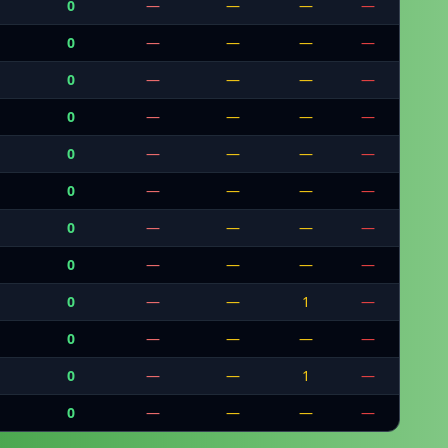
0
—
—
—
—
0
—
—
—
—
0
—
—
—
—
0
—
—
—
—
0
—
—
—
—
0
—
—
—
—
0
—
—
—
—
0
—
—
—
—
0
—
—
1
—
0
—
—
—
—
0
—
—
1
—
0
—
—
—
—