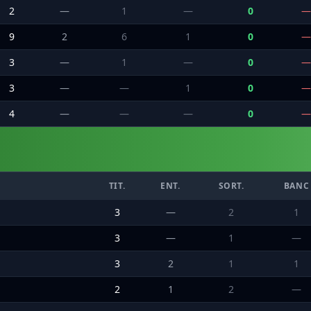
2
—
1
—
0
—
9
2
6
1
0
—
3
—
1
—
0
—
3
—
—
1
0
—
4
—
—
—
0
—
TIT.
ENT.
SORT.
BANC
3
—
2
1
3
—
1
—
3
2
1
1
2
1
2
—