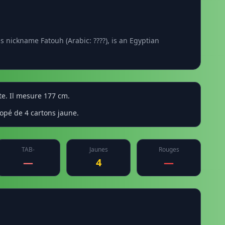
 nickname Fatouh (Arabic: ????), is an Egyptian
te. Il mesure 177 cm.
copé de 4 cartons jaune.
TAB-
Jaunes
Rouges
—
4
—