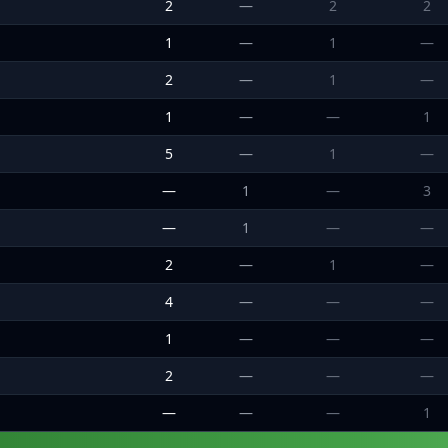
2
—
2
2
1
—
1
—
2
—
1
—
1
—
—
1
5
—
1
—
—
1
—
3
—
1
—
—
2
—
1
—
4
—
—
—
1
—
—
—
2
—
—
—
—
—
—
1