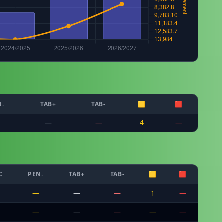
N.
TAB+
TAB-
🟨
🟥
—
—
—
4
—
C
PEN.
TAB+
TAB-
🟨
🟥
—
—
—
1
—
—
—
—
—
—