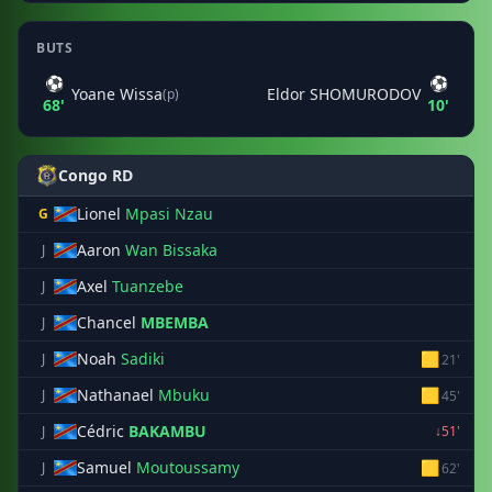
BUTS
⚽
⚽
Yoane Wissa
Eldor SHOMURODOV
(p)
68'
10'
Congo RD
Lionel
Mpasi Nzau
G
Aaron
Wan Bissaka
J
Axel
Tuanzebe
J
Chancel
MBEMBA
J
Noah
Sadiki
🟨
J
21'
Nathanael
Mbuku
🟨
J
45'
Cédric
BAKAMBU
J
↓51'
Samuel
Moutoussamy
🟨
J
62'