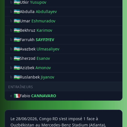
Utkir
Yusupov
b
Abdulla
Abdullayev
b
Umar
Eshmuradov
b
Bekhruz
Karimov
b
Farrukh
SAYFIYEV
b
Avazbek
Ulmasaliyev
b
Sherzod
Esanov
b
Azizbek
Amonov
b
Ruslanbek
Jiyanov
b
ENTRAÎNEURS
Fabio
CANNAVARO
e
Le 28/06/2026, Congo RD s'est imposé 1 face à
Ouzbékistan au Mercedes-Benz Stadium (Atlanta),