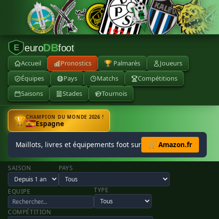
DB
euro
foot
E
Accueil
Pronostics
🏆 Palmarès
Joueurs
Équipes
Pays
Matchs
Compétitions
Saisons
Stades
Tournois
CHAMPION DU MONDE 2026 !
🏆
Espagne
Maillots, livres et équipements foot sur
🛒 Amazon.fr
SAISON
PAYS
TYPE
EQUIPE
COMPÉTITION