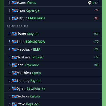
Yoane
Wissa
⚽ p
J
68'
Brian
Cipenga
J
↓72'
Arthur
MASUAKU
J
↓83'
REMPLAÇANTS
Fiston
Mayele
R
↑51'
Theo
BONGONDA
R
↑72'
Meschack
ELIA
R
↑72'
Ngal ayel
Mukau
R
↑72'
Joris
Kayembe
R
↑83'
Matthieu
Epolo
b
Timothy
Fayulu
b
Dylan
Batubinsika
b
Gedeon
Kalulu
b
Steve
Kapuadi
b