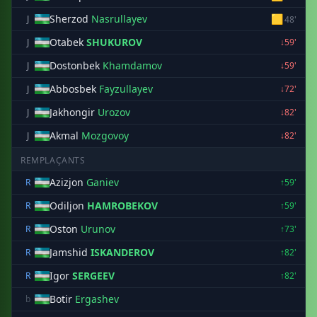
Sherzod
Nasrullayev
🟨
J
48'
Otabek
SHUKUROV
J
↓59'
Dostonbek
Khamdamov
J
↓59'
Abbosbek
Fayzullayev
J
↓72'
Jakhongir
Urozov
J
↓82'
Akmal
Mozgovoy
J
↓82'
REMPLAÇANTS
Azizjon
Ganiev
R
↑59'
Odiljon
HAMROBEKOV
R
↑59'
Oston
Urunov
R
↑73'
Jamshid
ISKANDEROV
R
↑82'
Igor
SERGEEV
R
↑82'
Botir
Ergashev
b