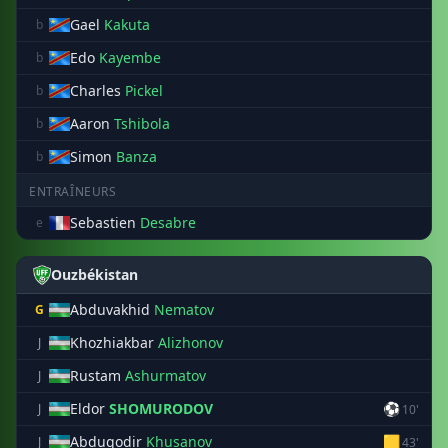
Gael
Kakuta
b
Edo
Kayembe
b
Charles
Pickel
b
Aaron
Tshibola
b
Simon
Banza
b
ENTRAÎNEURS
Sebastien
Desabre
e
Ouzbékistan
Abduvakhid
Nematov
G
Khozhiakbar
Alizhonov
J
Rustam
Ashurmatov
J
Eldor
SHOMURODOV
⚽
J
10'
Abduqodir
Khusanov
🟨
J
43'