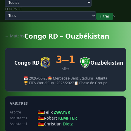
TOURNOI
Filtrer
✕
Congo RD – Ouzbékistan
← Matchs
3–1
Congo RD
Ouzbékistan
Aller
📅 2026-06-28
🏟️ Mercedes-Benz Stadium · Atlanta
🏆 FIFA World Cup · 2026/2027
📋 Phase de Groupe
ARBITRES
Felix
ZWAYER
Arbitre
Robert
KEMPTER
Assistant 1
Christian
Dietz
Assistant 1