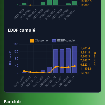
EDBF cumulé
Par club