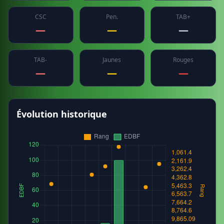
CSC
Pen.
TAB+
—
—
—
TAB-
Jaunes
Rouges
—
—
—
Évolution historique