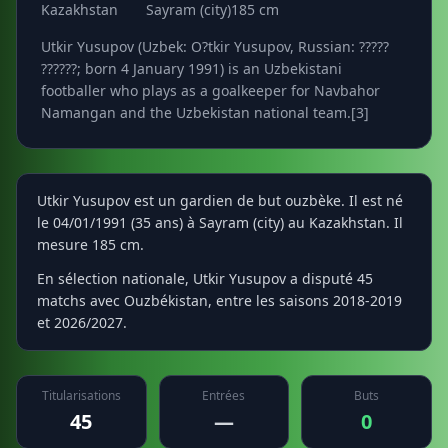
Kazakhstan
Sayram (city)
185 cm
Utkir Yusupov (Uzbek: O?tkir Yusupov, Russian: ?????
??????; born 4 January 1991) is an Uzbekistani
footballer who plays as a goalkeeper for Navbahor
Namangan and the Uzbekistan national team.[3]
Utkir Yusupov est un gardien de but ouzbèke. Il est né
le 04/01/1991 (35 ans) à Sayram (city) au Kazakhstan. Il
mesure 185 cm.
En sélection nationale, Utkir Yusupov a disputé 45
matchs avec Ouzbékistan, entre les saisons 2018-2019
et 2026/2027.
Titularisations
Entrées
Buts
45
—
0