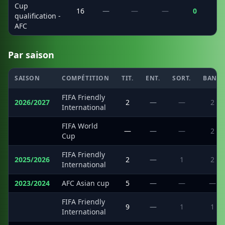
Cup
16
—
—
—
0
qualification -
AFC
Par saison
SAISON
COMPÉTITION
TIT.
ENT.
SORT.
BANC
FIFA Friendly
2026/2027
2
—
—
2
International
FIFA World
·
—
—
—
2
Cup
FIFA Friendly
2025/2026
2
—
1
2
International
2023/2024
AFC Asian cup
5
—
—
—
FIFA Friendly
·
9
—
1
1
International