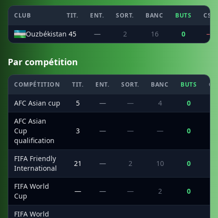
CLUB
TIT.
ENT.
SORT.
BANC
BUTS
CSC
Ouzbékistan
45
—
2
16
0
—
Par compétition
COMPÉTITION
TIT.
ENT.
SORT.
BANC
BUTS
CS
AFC Asian cup
5
—
—
4
0
AFC Asian
Cup
3
—
—
—
0
qualification
FIFA Friendly
21
—
2
10
0
International
FIFA World
—
—
—
2
0
Cup
FIFA World