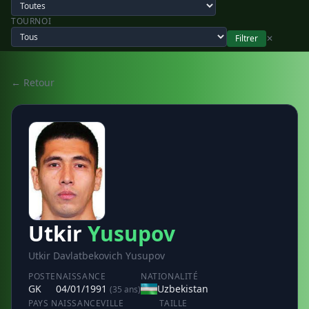
TOURNOI
Filtrer
✕
← Retour
Utkir
Yusupov
Utkir Davlatbekovich Yusupov
POSTE
NAISSANCE
NATIONALITÉ
GK
04/01/1991
Uzbekistan
(35 ans)
PAYS NAISSANCE
VILLE
TAILLE