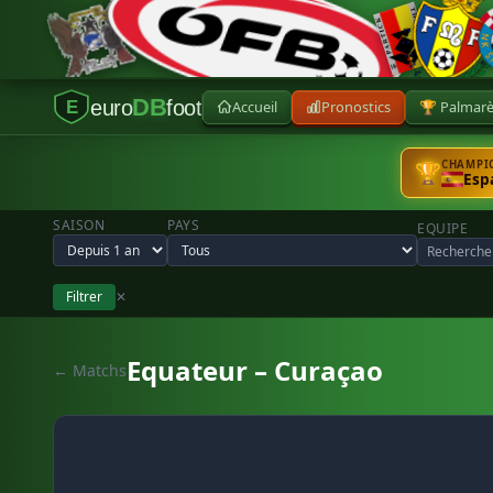
DB
euro
foot
Accueil
Pronostics
🏆 Palmar
E
CHAMPIO
🏆
Esp
SAISON
PAYS
EQUIPE
Filtrer
✕
Equateur – Curaçao
← Matchs