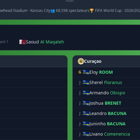
Aller
owhead Stadium · Kansas City
👥 68,598 spectateurs
🏆 FIFA World Cup · 2026/20
Saoud
Al Maqaleh
ant 1
Curaçao
Eloy
ROOM
G
Sherel
Floranus
J
Armando
Obispo
J
Joshua
BRENET
J
Leandro
BACUNA
J
Juninho
BACUNA
J
Livano
Comenencia
J