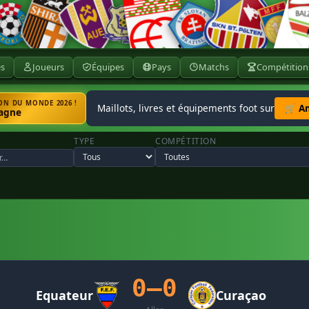
ès
Joueurs
Équipes
Pays
Matchs
Compétition
N DU MONDE 2026 !
Maillots, livres et équipements foot sur
🛒 A
agne
TYPE
COMPÉTITION
0–0
Equateur
Curaçao