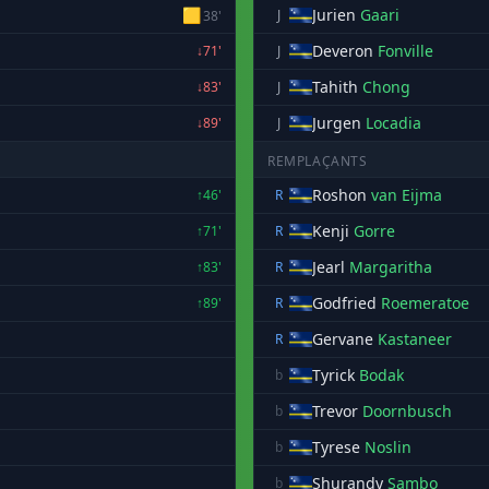
🟨
Jurien
Gaari
J
38'
Deveron
Fonville
↓71'
J
Tahith
Chong
↓83'
J
Jurgen
Locadia
↓89'
J
REMPLAÇANTS
Roshon
van Eijma
↑46'
R
Kenji
Gorre
↑71'
R
Jearl
Margaritha
↑83'
R
Godfried
Roemeratoe
↑89'
R
Gervane
Kastaneer
R
Tyrick
Bodak
b
Trevor
Doornbusch
b
Tyrese
Noslin
b
Shurandy
Sambo
b