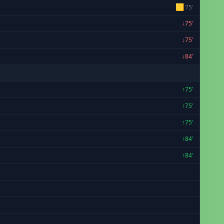
🟨
75'
↓75'
↓75'
↓84'
↑75'
↑75'
↑75'
↑84'
↑84'