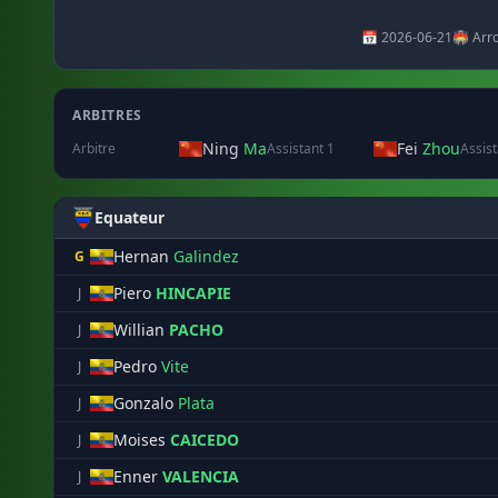
📅 2026-06-21
🏟️ Arr
ARBITRES
Ning
Ma
Fei
Zhou
Arbitre
Assistant 1
Assist
Equateur
Hernan
Galindez
G
Piero
HINCAPIE
J
Willian
PACHO
J
Pedro
Vite
J
Gonzalo
Plata
J
Moises
CAICEDO
J
Enner
VALENCIA
J