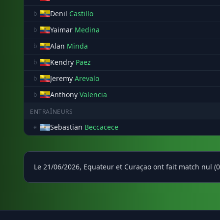
Denil
Castillo
b
Yaimar
Medina
b
Alan
Minda
b
Kendry
Paez
b
Jeremy
Arevalo
b
Anthony
Valencia
b
ENTRAÎNEURS
Sebastian
Beccacece
e
Le 21/06/2026, Equateur et Curaçao ont fait match nul 