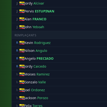
Jordy
Alcivar
J
Pervis
ESTUPINAN
J
Alan
FRANCO
J
John
Yeboah
J
REMPLAÇANTS
Kevin
Rodriguez
R
Nilson
Angulo
R
Angelo
PRECIADO
R
Jordy
Caicedo
R
Moises
Ramirez
b
Gonzalo
Valle
b
Joel
Ordonez
b
Jackson
Porozo
b
Felix
Torres
b