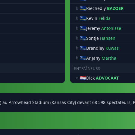
Riechedly
BAZOER
b
Kevin
Felida
b
Jeremy
Antonisse
b
Sontje
Hansen
b
Brandley
Kuwas
b
Ar Jany
Martha
b
ENTRAÎNEURS
Dick
ADVOCAAT
e
(0) au Arrowhead Stadium (Kansas City) devant 68 598 spectateurs