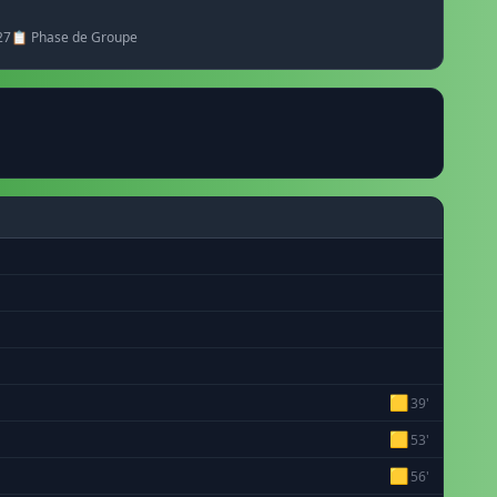
27
📋 Phase de Groupe
🟨
39'
🟨
53'
🟨
56'