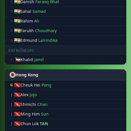
Danish
Farooq Bhat
b
Sahal
Samad
b
Rahim
Ali
b
Farukh
Choudhary
b
Edmund
Lalrindika
b
ENTRAÎNEURS
Khalid
Jamil
e
Hong Kong
Cheuk Hei
Pong
G
Alex
Jojo
J
Shinichi
Chan
J
Ming Him
Sun
J
Chun Lok
TAN
J