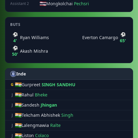
Mongkolchai
Pechsri
Assistant 2
BUTS
⚽
⚽
Ryan Williams
Everton Camargo
4'
65'
⚽
Akash Mishra
50'
Inde
Gurpreet
SINGH SANDHU
G
Rahul
Bheke
J
Sandesh
Jhingan
J
Tekcham Abhishek
Singh
J
Lalengmawia
Ralte
J
Liston
Colaco
J