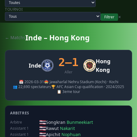
TOURNOI
Filtrer
✕
Inde – Hong Kong
← Matchs
2–1
Hong
Inde
Kong
Aller
📅 2026-03-31
🏟️ Jawaharlal Nehru Stadium (Kochi) · Kochi
👥 22,690 spectateurs
🏆 AFC Asian Cup qualification · 2024/2025
📋 3eme tour
ARBITRES
Songkran
Bunmeekiart
Arbitre
Rawut
Nakarit
Assistant 1
Apichit
Nophuan
Assistant 1