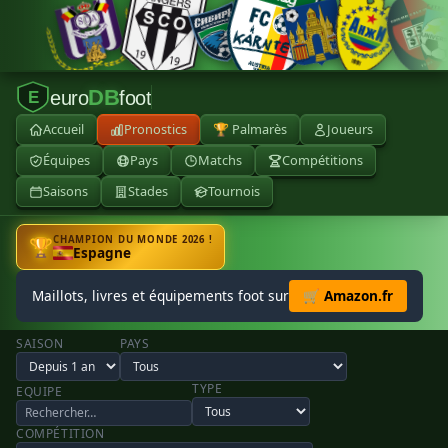
DB
euro
foot
E
Accueil
Pronostics
🏆 Palmarès
Joueurs
Équipes
Pays
Matchs
Compétitions
Saisons
Stades
Tournois
CHAMPION DU MONDE 2026 !
🏆
Espagne
Maillots, livres et équipements foot sur
🛒 Amazon.fr
SAISON
PAYS
TYPE
EQUIPE
COMPÉTITION