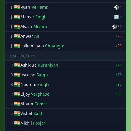
Ryan
Williams
⚽
J
4'
Manvir
Singh
🅿
J
4'
Akash
Mishra
⚽
J
50'
Anwar
Ali
J
↓70'
Lallianzuala
Chhangte
J
↓90'
REMPLAÇANTS
Ashique
Kuruniyan
R
↑70'
Jeakson
Singh
R
↑70'
Naorem
Singh
R
↑85'
Bijoy
Varghese
R
↑90'
Albino
Gomes
b
Vishal
Kaith
b
Nikhil
Poojari
b