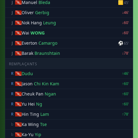
Manuel
Bleda
🟨
J
45'
Oliver
Gerbig
J
↓46'
Nok Hang
Leung
J
↓60'
Wai
WONG
J
↓60'
Everton
Camargo
⚽
J
65'
Barak
Braunshtain
J
↓78'
REMPLAÇANTS
Dudu
R
↑46'
Jason
Chi Kin Kam
R
↑60'
Cheuk Pan
Ngan
R
↑60'
Yu Hei
Ng
R
↑60'
Hin Ting
Lam
R
↑78'
Ka Wing
Tse
b
Ka-Yu
Yip
b