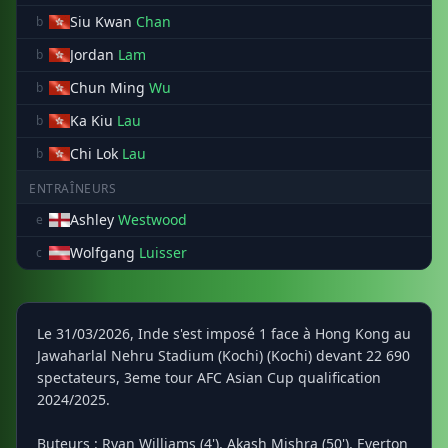
Siu Kwan
Chan
b
Jordan
Lam
b
Chun Ming
Wu
b
Ka Kiu
Lau
b
Chi Lok
Lau
b
ENTRAÎNEURS
Ashley
Westwood
e
Wolfgang
Luisser
c
Le 31/03/2026, Inde s'est imposé 1 face à Hong Kong au
Jawaharlal Nehru Stadium (Kochi) (Kochi) devant 22 690
spectateurs, 3eme tour AFC Asian Cup qualification
2024/2025.
Buteurs : Ryan Williams (4'), Akash Mishra (50'), Everton