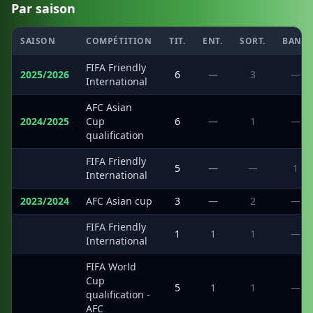
Par saison
SAISON
COMPÉTITION
TIT.
ENT.
SORT.
BANC
FIFA Friendly
2025/2026
6
—
3
—
International
AFC Asian
2024/2025
Cup
6
—
1
—
qualification
FIFA Friendly
·
5
—
—
1
International
2023/2024
AFC Asian cup
3
—
2
—
FIFA Friendly
·
1
1
1
—
International
FIFA World
Cup
·
5
1
1
—
qualification -
AFC