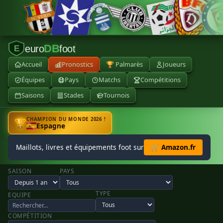
DB
euro
foot
E
Accueil
Pronostics
🏆 Palmarès
Joueurs
Équipes
Pays
Matchs
Compétitions
Saisons
Stades
Tournois
CHAMPION DU MONDE 2026 !
🏆
Espagne
Maillots, livres et équipements foot sur
🛒 Amazon.fr
SAISON
PAYS
TYPE
EQUIPE
COMPÉTITION