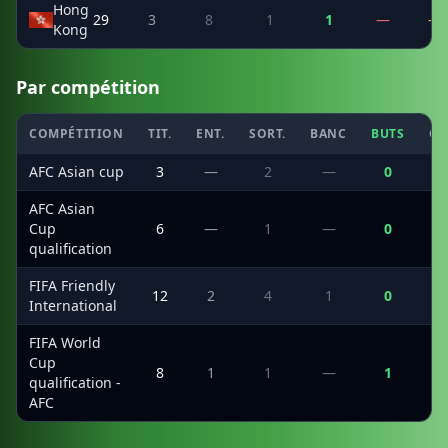
Hong
29
3
8
1
1
—
—
Kong
Par compétition
COMPÉTITION
TIT.
ENT.
SORT.
BANC
BUTS
CS
AFC Asian cup
3
—
2
—
0
AFC Asian
Cup
6
—
1
—
0
qualification
FIFA Friendly
12
2
4
1
0
International
FIFA World
Cup
8
1
1
—
1
qualification -
AFC