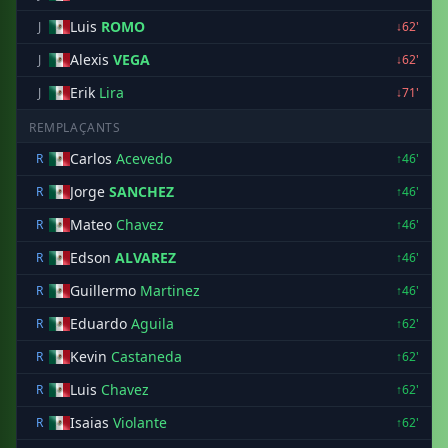
Luis
ROMO
J
↓62'
Alexis
VEGA
J
↓62'
Erik
Lira
J
↓71'
REMPLAÇANTS
Carlos
Acevedo
R
↑46'
Jorge
SANCHEZ
R
↑46'
Mateo
Chavez
R
↑46'
Edson
ALVAREZ
R
↑46'
Guillermo
Martinez
R
↑46'
Eduardo
Aguila
R
↑62'
Kevin
Castaneda
R
↑62'
Luis
Chavez
R
↑62'
Isaias
Violante
R
↑62'