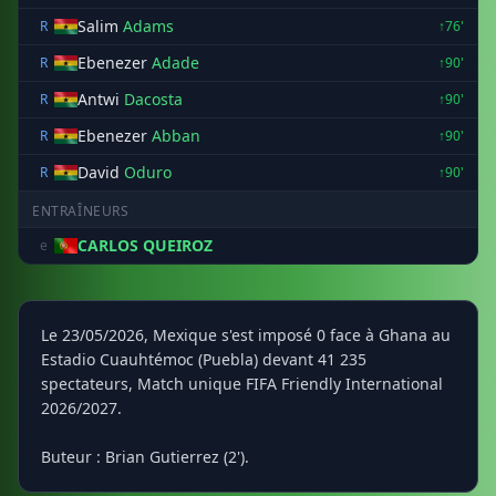
Salim
Adams
R
↑76'
Ebenezer
Adade
R
↑90'
Antwi
Dacosta
R
↑90'
Ebenezer
Abban
R
↑90'
David
Oduro
R
↑90'
ENTRAÎNEURS
CARLOS QUEIROZ
e
Le 23/05/2026, Mexique s'est imposé 0 face à Ghana au
Estadio Cuauhtémoc (Puebla) devant 41 235
spectateurs, Match unique FIFA Friendly International
2026/2027.
Buteur : Brian Gutierrez (2').