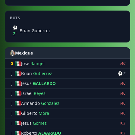
BUTS
⚽
Brian Gutierrez
2'
Mexique
Jose
Rangel
G
↓46'
Brian
Gutierrez
⚽
J
2'
Jesus
GALLARDO
J
↓46'
Israel
Reyes
J
↓46'
Armando
Gonzalez
J
↓46'
Gilberto
Mora
J
↓46'
Jesus
Gomez
J
↓62'
Roberto
ALVARADO
J
↓62'