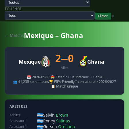
TOURNOI
Filtrer
✕
Mexique – Ghana
← Matchs
2–0
Mexique
Ghana
Aller
📅 2026-05-23
🏟️ Estadio Cuauhtémoc · Puebla
👥 41,235 spectateurs
🏆 FIFA Friendly International · 2026/2027
📋 Match unique
ARBITRES
Selvin
Brown
Arbitre
Roney
Salinas
Assistant 1
Gerson
Orellana
Assistant 1