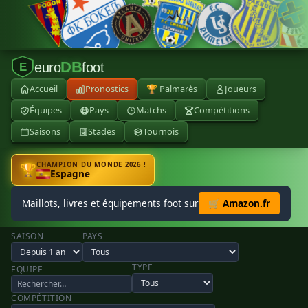
DB
euro
foot
E
Accueil
Pronostics
🏆 Palmarès
Joueurs
Équipes
Pays
Matchs
Compétitions
Saisons
Stades
Tournois
CHAMPION DU MONDE 2026 !
🏆
Espagne
Maillots, livres et équipements foot sur
🛒 Amazon.fr
SAISON
PAYS
TYPE
EQUIPE
COMPÉTITION