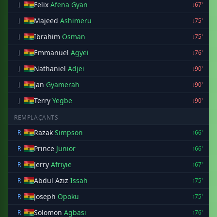
Felix
Afena Gyan
J
↓67'
Majeed
Ashimeru
J
↓75'
Ibrahim
Osman
J
↓75'
Emmanuel
Agyei
J
↓76'
Nathaniel
Adjei
J
↓90'
Jan
Gyamerah
J
↓90'
Terry
Yegbe
J
↓90'
REMPLAÇANTS
Razak
Simpson
R
↑66'
Prince
Junior
R
↑66'
Jerry
Afriyie
R
↑67'
Abdul Aziz
Issah
R
↑75'
Joseph
Opoku
R
↑75'
Solomon
Agbasi
R
↑76'