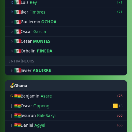
Luis
Rey
R
↑71'
Iker
Fimbres
R
↑71'
Guillermo
OCHOA
b
Oscar
Garcia
b
Cesar
MONTES
b
Orbelin
PINEDA
b
ENTRAÎNEURS
Javier
AGUIRRE
e
Ghana
Benjamin
Asare
G
↓76'
Oscar
Oppong
🟨
J
13'
Jesurun
Rak-Sakyi
J
↓66'
Daniel
Agyei
J
↓66'