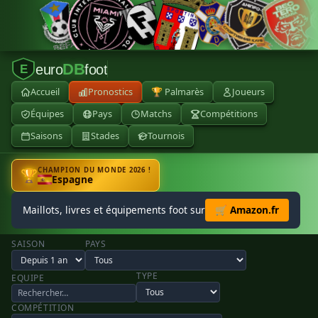
DB
euro
foot
E
Accueil
Pronostics
🏆 Palmarès
Joueurs
Équipes
Pays
Matchs
Compétitions
Saisons
Stades
Tournois
CHAMPION DU MONDE 2026 !
🏆
Espagne
Maillots, livres et équipements foot sur
🛒 Amazon.fr
SAISON
PAYS
TYPE
EQUIPE
COMPÉTITION