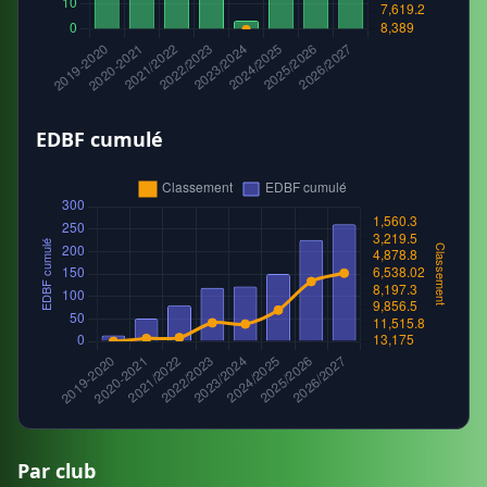
EDBF cumulé
Par club