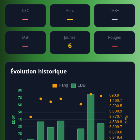
CSC
Pen.
TAB+
—
—
—
TAB-
Jaunes
Rouges
—
6
—
Évolution historique