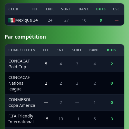
CLUB
TIT.
ENT.
SORT.
BANC
BUTS
CSC
Mexique
34
24
27
16
9
—
Par compétition
COMPÉTITION
TIT.
ENT.
SORT.
BANC
BUTS
CS
CONCACAF
5
4
3
4
2
Gold Cup
CONCACAF
Nations
2
2
2
2
0
league
CONMEBOL
—
2
—
1
0
Copa América
FIFA Friendly
15
13
11
5
3
International