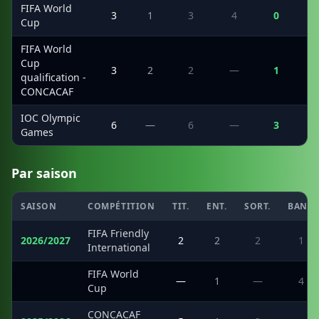
FIFA World
3
1
3
4
0
Cup
FIFA World
Cup
3
2
2
—
1
qualification -
CONCACAF
IOC Olympic
6
—
6
—
3
Games
Par saison
SAISON
COMPÉTITION
TIT.
ENT.
SORT.
BANC
FIFA Friendly
2026/2027
2
2
2
1
International
FIFA World
·
—
1
—
4
Cup
CONCACAF