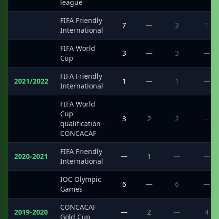
league
FIFA Friendly
·
7
—
3
1
International
FIFA World
·
3
—
3
—
Cup
FIFA Friendly
2021/2022
1
—
1
—
International
FIFA World
Cup
·
3
2
2
—
qualification -
CONCACAF
FIFA Friendly
2020-2021
—
1
—
—
International
IOC Olympic
·
6
—
6
—
Games
CONCACAF
2019-2020
—
2
—
4
Gold Cup