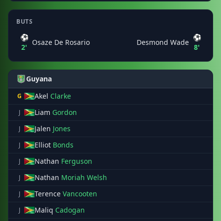
BUTS
⚽
⚽
Osaze De Rosario
Desmond Wade
2'
8'
Guyana
Akel
Clarke
G
Liam
Gordon
J
Jalen
Jones
J
Elliot
Bonds
J
Nathan
Ferguson
J
Nathan
Moriah Welsh
J
Terence
Vancooten
J
Maliq
Cadogan
J