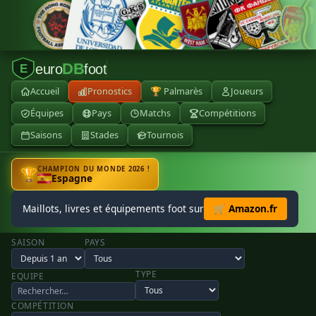
DB
euro
foot
E
Accueil
Pronostics
🏆 Palmarès
Joueurs
Équipes
Pays
Matchs
Compétitions
Saisons
Stades
Tournois
CHAMPION DU MONDE 2026 !
🏆
Espagne
Maillots, livres et équipements foot sur
🛒 Amazon.fr
SAISON
PAYS
TYPE
EQUIPE
COMPÉTITION