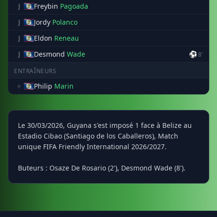
Freybin
Pagoada
J
Jordy
Polanco
J
Eldon
Reneau
J
Desmond
Wade
⚽
J
8'
ENTRAÎNEURS
Philip
Marin
e
Le 30/03/2026, Guyana s'est imposé 1 face à Belize au
Estadio Cibao (Santiago de los Caballeros), Match
unique FIFA Friendly International 2026/2027.
Buteurs : Osaze De Rosario (2'), Desmond Wade (8').