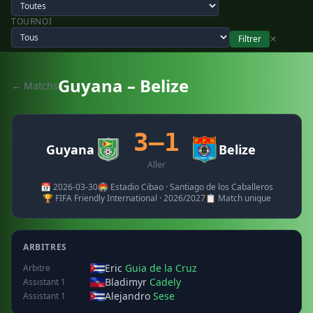
TOURNOI
Filtrer
✕
Guyana – Belize
← Matchs
3–1
Guyana
Belize
Aller
📅 2026-03-30
🏟️ Estadio Cibao · Santiago de los Caballeros
🏆 FIFA Friendly International · 2026/2027
📋 Match unique
ARBITRES
Eric
Guia de la Cruz
Arbitre
Bladimyr
Cadely
Assistant 1
Alejandro
Sese
Assistant 1