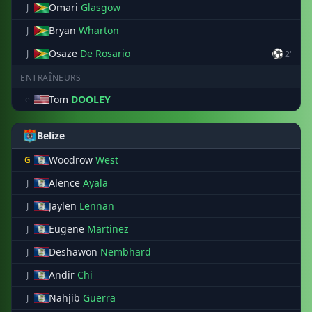
Omari
Glasgow
J
Bryan
Wharton
J
Osaze
De Rosario
⚽
J
2'
ENTRAÎNEURS
Tom
DOOLEY
e
Belize
Woodrow
West
G
Alence
Ayala
J
Jaylen
Lennan
J
Eugene
Martinez
J
Deshawon
Nembhard
J
Andir
Chi
J
Nahjib
Guerra
J