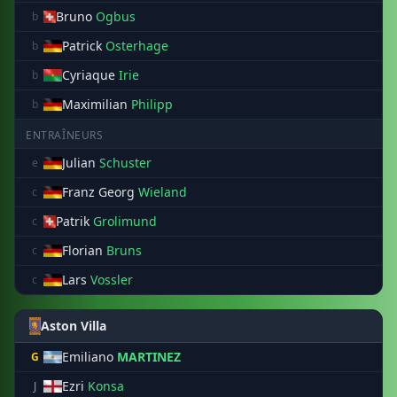
Bruno
Ogbus
b
Patrick
Osterhage
b
Cyriaque
Irie
b
Maximilian
Philipp
b
ENTRAÎNEURS
Julian
Schuster
e
Franz Georg
Wieland
c
Patrik
Grolimund
c
Florian
Bruns
c
Lars
Vossler
c
Aston Villa
Emiliano
MARTINEZ
G
Ezri
Konsa
J