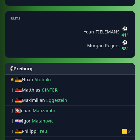
BUTS
⚽
Youri TIELEMANS
41'
⚽
Morgan Rogers
58'
Freiburg
Noah
Atubolu
G
Matthias
GINTER
J
Maximilian
Eggestein
J
Johan
Manzambi
J
Igor
Matanovic
J
Philipp
Treu
🟨
J
5'