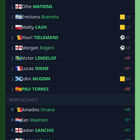
Ollie
WATKINS
J
Emiliano
Buendia
🟨
J
15'
Matty
CASH
🟨
J
21'
Youri
TIELEMANS
⚽
J
41'
Morgan
Rogers
⚽
J
58'
Victor
LINDELOF
J
↓66'
Lucas
DIGNE
J
↓81'
John
McGINN
🟨
J
84'
PAU TORRES
J
↓88'
REMPLAÇANTS
Amadou
Onana
R
↑66'
Ian
Maatsen
R
↑81'
Jadon
SANCHO
R
↑81'