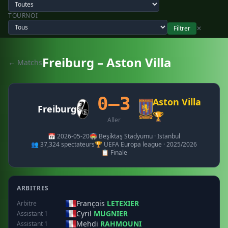
TOURNOI
Filtrer
✕
Freiburg – Aston Villa
← Matchs
0–3
Aston Villa
Freiburg
🏆
Aller
📅 2026-05-20
🏟️ Beşiktaş Stadyumu · Istanbul
👥 37,324 spectateurs
🏆 UEFA Europa league · 2025/2026
📋 Finale
ARBITRES
François
LETEXIER
Arbitre
Cyril
MUGNIER
Assistant 1
Mehdi
RAHMOUNI
Assistant 1