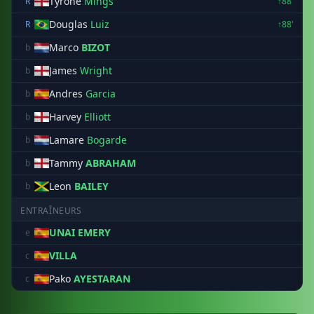
Tyrone
Mings
R
↑88'
Douglas
Luiz
R
↑88'
Marco
BIZOT
b
James
Wright
b
Andres
Garcia
b
Harvey
Elliott
b
Lamare
Bogarde
b
Tammy
ABRAHAM
b
Leon
BAILEY
b
ENTRAÎNEURS
UNAI EMERY
e
VILLA
c
Pako
AYESTARAN
c