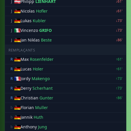
Philipp
LIENHART
J
↓61'
Nicolas
Hofler
J
↓61'
Lukas
Kubler
J
↓73'
Vincenzo
GRIFO
J
↓73'
Jan Niklas
Beste
J
↓86'
REMPLAÇANTS
Max
Rosenfelder
R
↑61'
Lucas
Holer
R
↑61'
Jordy
Makengo
R
↑73'
Derry
Scherhant
R
↑73'
Christian
Gunter
R
↑86'
Florian
Muller
b
Jannik
Huth
b
Anthony
Jung
b