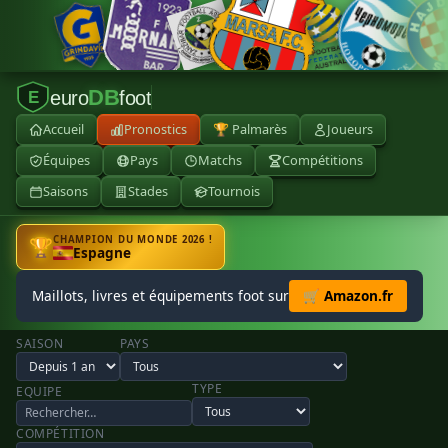
DB
euro
foot
E
Accueil
Pronostics
🏆 Palmarès
Joueurs
Équipes
Pays
Matchs
Compétitions
Saisons
Stades
Tournois
CHAMPION DU MONDE 2026 !
🏆
Espagne
Maillots, livres et équipements foot sur
🛒 Amazon.fr
SAISON
PAYS
TYPE
EQUIPE
COMPÉTITION