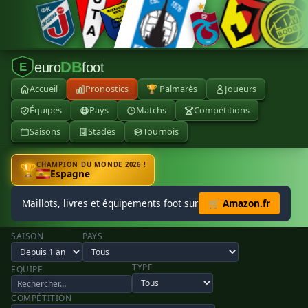
DB
euro
foot
E
Accueil
Pronostics
🏆 Palmarès
Joueurs
Équipes
Pays
Matchs
Compétitions
Saisons
Stades
Tournois
CHAMPION DU MONDE 2026 !
🏆
Espagne
Maillots, livres et équipements foot sur
🛒 Amazon.fr
SAISON
PAYS
TYPE
EQUIPE
COMPÉTITION