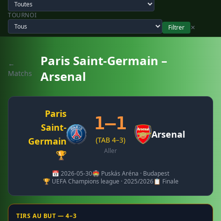
TOURNOI
Filtrer
✕
Paris Saint-Germain –
←
Arsenal
Matchs
Paris
1–1
Saint-
Arsenal
Germain
(TAB 4–3)
Aller
🏆
📅 2026-05-30
🏟️ Puskás Aréna · Budapest
🏆 UEFA Champions league · 2025/2026
📋 Finale
TIRS AU BUT — 4–3