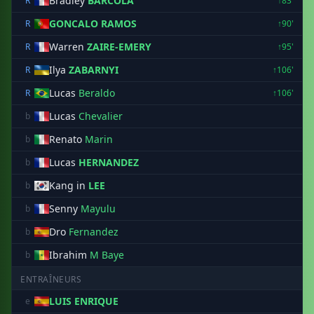
Bradley
BARCOLA
R
↑83'
GONCALO RAMOS
R
↑90'
Warren
ZAIRE-EMERY
R
↑95'
Ilya
ZABARNYI
R
↑106'
Lucas
Beraldo
R
↑106'
Lucas
Chevalier
b
Renato
Marin
b
Lucas
HERNANDEZ
b
Kang in
LEE
b
Senny
Mayulu
b
Dro
Fernandez
b
Ibrahim
M Baye
b
ENTRAÎNEURS
LUIS ENRIQUE
e