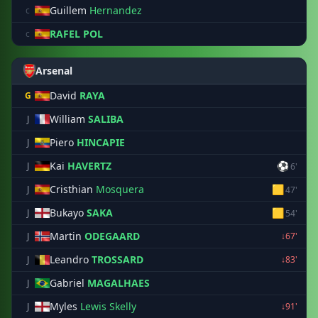
Guillem
Hernandez
c
RAFEL POL
c
Arsenal
David
RAYA
G
William
SALIBA
J
Piero
HINCAPIE
J
Kai
HAVERTZ
⚽
J
6'
Cristhian
Mosquera
🟨
J
47'
Bukayo
SAKA
🟨
J
54'
Martin
ODEGAARD
J
↓67'
Leandro
TROSSARD
J
↓83'
Gabriel
MAGALHAES
J
Myles
Lewis Skelly
J
↓91'