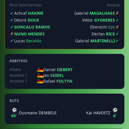
Paris Saint-Germain
Arsenal
✓
Achraf
HAKIMI
Gabriel
MAGALHAES
✗
✓
Désiré
DOUE
Viktor
GYOKERES
✓
✓
GONCALO RAMOS
Eberechi
Eze
✗
✗
NUNO MENDES
Declan
RICE
✓
✓
Lucas
Beraldo
Gabriel
MARTINELLI
✓
ARBITRES
Daniel
SIEBERT
Arbitre
Jan
SEIDEL
Assistant 1
Rafael
FOLTYN
Assistant 1
BUTS
⚽
⚽
Ousmane DEMBELE
Kai HAVERTZ
65'
6'