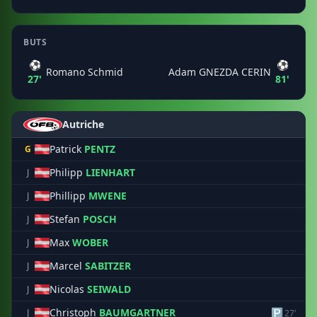
BUTS
⚽
⚽
Romano Schmid
Adam GNEZDA CERIN
27'
81'
Autriche
Patrick
PENTZ
G
Philipp
LIENHART
J
Phillipp
MWENE
J
Stefan
POSCH
J
Max
WOBER
J
Marcel
SABITZER
J
Nicolas
SEIWALD
J
Christoph
BAUMGARTNER
🅿
J
27'