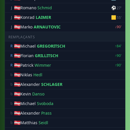
Romano
Schmid
⚽
J
27'
Konrad
LAIMER
🟨
J
55'
Marko
ARNAUTOVIC
J
↓90'
REMPLAÇANTS
Michael
GREGORITSCH
R
↑84'
Florian
GRILLITSCH
R
↑90'
Patrick
Wimmer
R
↑90'
Niklas
Hedl
b
Alexander
SCHLAGER
b
Kevin
Danso
b
Michael
Svoboda
b
Alexander
Prass
b
Matthias
Seidl
b