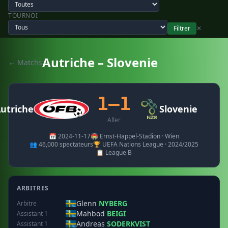
TOURNOI
Filtrer
✕
Autriche – Slovenie
← Matchs
1–1
utriche
Slovenie
Aller
📅 2024-11-17
🏟️ Ernst-Happel-Stadion · Wien
👥 46,000 spectateurs
🏆 UEFA Nations League · 2024/2025
📋 League B
ARBITRES
Glenn
NYBERG
Arbitre
Mahbod
BEIGI
Assistant 1
Andreas
SODERKVIST
Assistant 1