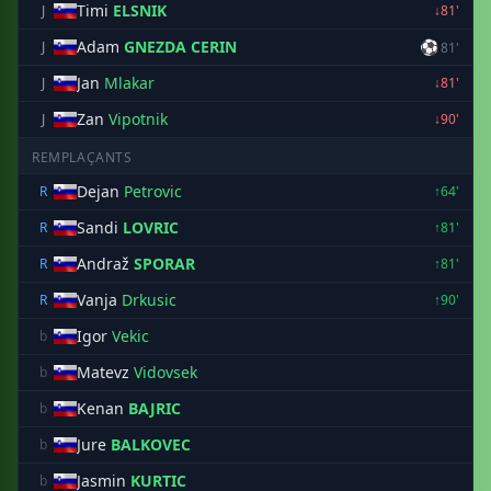
Timi
ELSNIK
J
↓81'
Adam
GNEZDA CERIN
⚽
J
81'
Jan
Mlakar
J
↓81'
Zan
Vipotnik
J
↓90'
REMPLAÇANTS
Dejan
Petrovic
R
↑64'
Sandi
LOVRIC
R
↑81'
Andraž
SPORAR
R
↑81'
Vanja
Drkusic
R
↑90'
Igor
Vekic
b
Matevz
Vidovsek
b
Kenan
BAJRIC
b
Jure
BALKOVEC
b
Jasmin
KURTIC
b