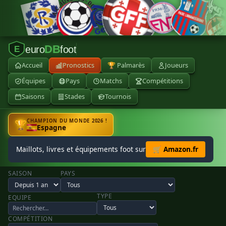
DB
euro
foot
E
Accueil
Pronostics
🏆 Palmarès
Joueurs
Équipes
Pays
Matchs
Compétitions
Saisons
Stades
Tournois
CHAMPION DU MONDE 2026 !
🏆
Espagne
Maillots, livres et équipements foot sur
🛒 Amazon.fr
SAISON
PAYS
TYPE
EQUIPE
COMPÉTITION