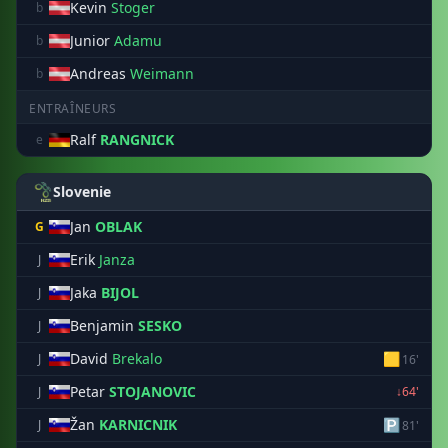
Kevin
Stoger
b
Junior
Adamu
b
Andreas
Weimann
b
ENTRAÎNEURS
Ralf
RANGNICK
e
Slovenie
Jan
OBLAK
G
Erik
Janza
J
Jaka
BIJOL
J
Benjamin
SESKO
J
David
Brekalo
🟨
J
16'
Petar
STOJANOVIC
J
↓64'
Žan
KARNICNIK
🅿
J
81'