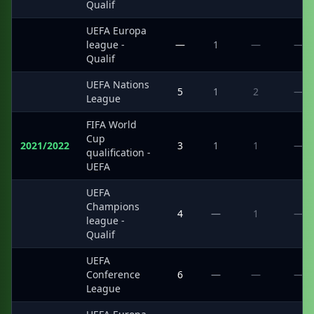
Qualif
UEFA Europa
·
league -
—
1
—
—
Qualif
UEFA Nations
·
5
1
2
—
League
FIFA World
Cup
2021/2022
3
1
1
—
qualification -
UEFA
UEFA
Champions
·
4
—
1
—
league -
Qualif
UEFA
·
Conference
6
—
—
—
League