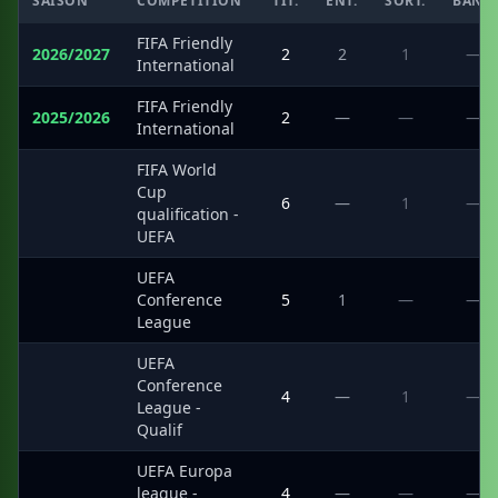
SAISON
COMPÉTITION
TIT.
ENT.
SORT.
BANC
FIFA Friendly
2026/2027
2
2
1
—
International
FIFA Friendly
2025/2026
2
—
—
—
International
FIFA World
Cup
·
6
—
1
—
qualification -
UEFA
UEFA
·
Conference
5
1
—
—
League
UEFA
Conference
·
4
—
1
—
League -
Qualif
UEFA Europa
·
league -
4
—
—
—