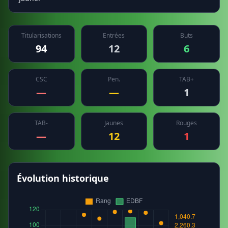
Titularisations
Entrées
Buts
94
12
6
CSC
Pen.
TAB+
—
—
1
TAB-
Jaunes
Rouges
—
12
1
Évolution historique