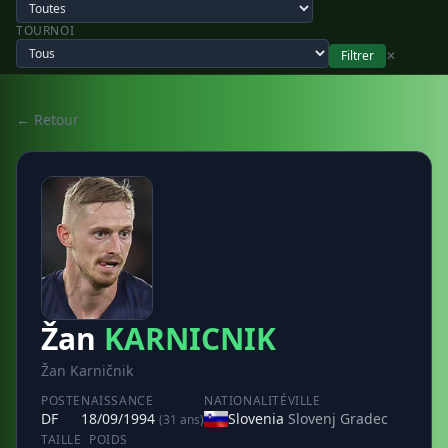
TOURNOI
Filtrer
✕
← Retour
Žan
KARNICNIK
Žan Karničnik
POSTE
NAISSANCE
NATIONALITÉ
VILLE
DF
18/09/1994
Slovenia
Slovenj Gradec
(31 ans)
TAILLE
POIDS