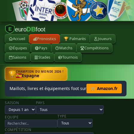
DB
euro
foot
E
Accueil
Pronostics
🏆 Palmarès
Joueurs
Équipes
Pays
Matchs
Compétitions
Saisons
Stades
Tournois
CHAMPION DU MONDE 2026 !
🏆
Espagne
Maillots, livres et équipements foot sur
🛒 Amazon.fr
SAISON
PAYS
TYPE
EQUIPE
COMPÉTITION