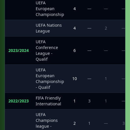
UEFA
·
European
4
—
—
—
Championship
UEFA Nations
·
4
—
2
—
League
UEFA
Conference
2023/2024
6
—
—
—
League -
Qualif
UEFA
European
·
10
—
1
—
Championship
- Qualif
FIFA Friendly
2022/2023
1
3
1
—
International
UEFA
Champions
·
2
1
—
3
league -