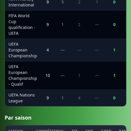
9
5
2
1
0
International
FIFA World
Cup
9
1
2
—
0
qualification -
UEFA
UEFA
European
4
—
—
—
1
Championship
UEFA
European
10
—
1
—
1
Championship
- Qualif
UEFA Nations
9
1
4
—
0
League
Par saison