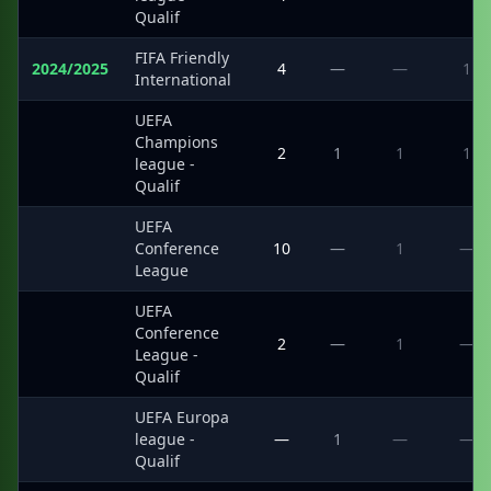
Qualif
FIFA Friendly
2024/2025
4
—
—
1
International
UEFA
Champions
·
2
1
1
1
league -
Qualif
UEFA
·
Conference
10
—
1
—
League
UEFA
Conference
·
2
—
1
—
League -
Qualif
UEFA Europa
·
league -
—
1
—
—
Qualif