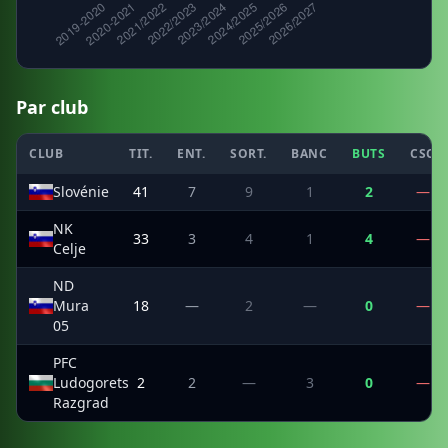
Par club
CLUB
TIT.
ENT.
SORT.
BANC
BUTS
CSC
Slovénie
41
7
9
1
2
—
NK
33
3
4
1
4
—
Celje
ND
Mura
18
—
2
—
0
—
05
PFC
Ludogorets
2
2
—
3
0
—
Razgrad