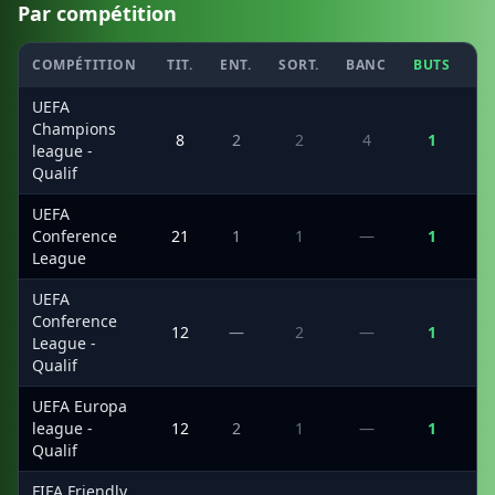
Par compétition
COMPÉTITION
TIT.
ENT.
SORT.
BANC
BUTS
C
UEFA
Champions
8
2
2
4
1
league -
Qualif
UEFA
Conference
21
1
1
—
1
League
UEFA
Conference
12
—
2
—
1
League -
Qualif
UEFA Europa
league -
12
2
1
—
1
Qualif
FIFA Friendly