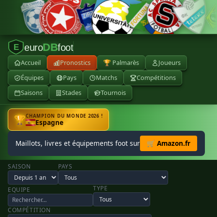
DB
euro
foot
E
Accueil
Pronostics
🏆 Palmarès
Joueurs
Équipes
Pays
Matchs
Compétitions
Saisons
Stades
Tournois
CHAMPION DU MONDE 2026 !
🏆
Espagne
Maillots, livres et équipements foot sur
🛒 Amazon.fr
SAISON
PAYS
TYPE
EQUIPE
COMPÉTITION