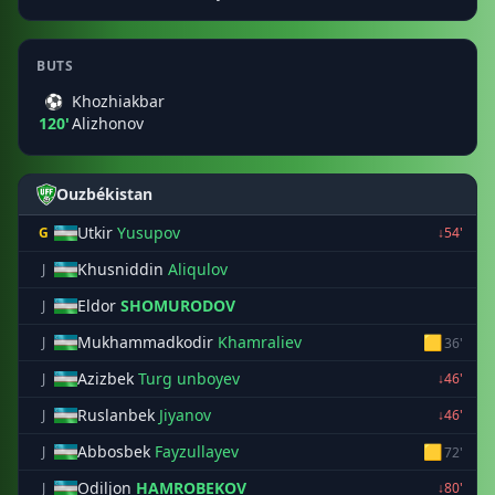
BUTS
⚽
Khozhiakbar
120'
Alizhonov
Ouzbékistan
Utkir
Yusupov
G
↓54'
Khusniddin
Aliqulov
J
Eldor
SHOMURODOV
J
Mukhammadkodir
Khamraliev
🟨
J
36'
Azizbek
Turg unboyev
J
↓46'
Ruslanbek
Jiyanov
J
↓46'
Abbosbek
Fayzullayev
🟨
J
72'
Odiljon
HAMROBEKOV
J
↓80'