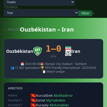
TOURNOI
Filtrer
✕
Ouzbékistan – Iran
← Matchs
1–0
Ouzbékistan
Iran
Aller
📅 2025-09-08
🏟️ Olympic City Stadium · Tashkent
👥 11,482 spectateurs
🏆 FIFA Friendly International · 2025/2026
📋 Match unique
ARBITRES
Nurzatbek
Abdikadirov
Arbitre
Kanat
Myrsabekov
Assistant 1
Nuraaly
Abdunabiev
Assistant 1