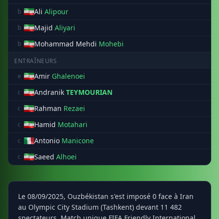
Ali
Alipour
b
Majid
Aliyari
b
Mohammad Mehdi
Mohebi
b
ENTRAÎNEURS
Amir
Ghalenoei
e
Andranik
TEYMOURIAN
c
Rahman
Rezaei
c
Hamid
Motahari
c
Antonio
Manicone
c
Saeed
Alhoei
c
Le 08/09/2025, Ouzbékistan s'est imposé 0 face à Iran
au Olympic City Stadium (Tashkent) devant 11 482
spectateurs, Match unique FIFA Friendly International