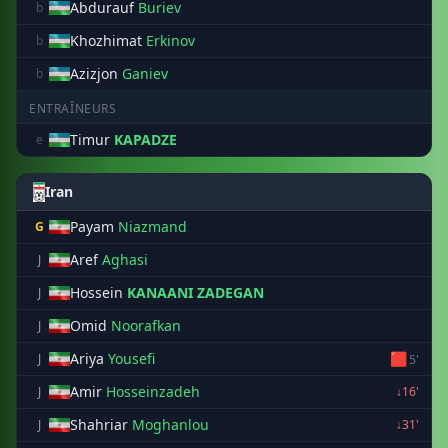
Abdurauf
Buriev
b
Khozhimat
Erkinov
b
Azizjon
Ganiev
b
ENTRAÎNEURS
Timur
KAPADZE
e
Iran
Payam
Niazmand
G
Aref
Aghasi
J
Hossein
KANAANI ZADEGAN
J
Omid
Noorafkan
J
Ariya
Yousefi
🟥
J
5'
Amir
Hosseinzadeh
J
↓16'
Shahriar
Moghanlou
J
↓31'