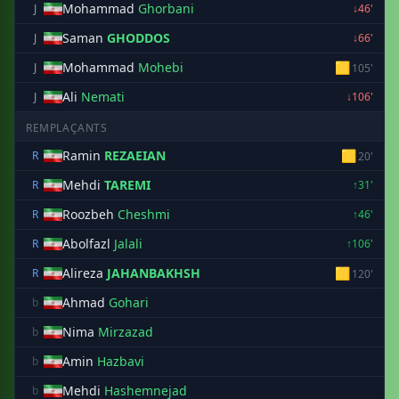
Mohammad
Ghorbani
J
↓46'
Saman
GHODDOS
J
↓66'
Mohammad
Mohebi
🟨
J
105'
Ali
Nemati
J
↓106'
REMPLAÇANTS
Ramin
REZAEIAN
🟨
R
20'
Mehdi
TAREMI
R
↑31'
Roozbeh
Cheshmi
R
↑46'
Abolfazl
Jalali
R
↑106'
Alireza
JAHANBAKHSH
🟨
R
120'
Ahmad
Gohari
b
Nima
Mirzazad
b
Amin
Hazbavi
b
Mehdi
Hashemnejad
b