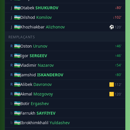
Otabek
SHUKUROV
J
↓80'
Dilshod
Komilov
J
↓102'
Khozhiakbar
Alizhonov
⚽
J
120'
REMPLAÇANTS
Oston
Urunov
R
↑46'
Igor
SERGEEV
R
↑46'
Vladimir
Nazarov
R
↑54'
Jamshid
ISKANDEROV
R
↑80'
Alibek
Davronov
🟨
R
112'
Akmal
Mozgovoy
🟨
R
120'
Botir
Ergashev
b
Farrukh
SAYFIYEV
b
Ibrokhimkhalil
Yuldashev
b