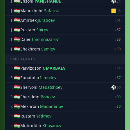
Ehsoni
PANJSHANBE
⚽
J
24'
Manuchehr
Safarov
🟨
J
35'
Amirbek
Juraboev
J
↓61'
Rustam
Soirov
J
↓87'
Daler
Imomnazarov
J
↓88'
Shakhrom
Samiev
J
↓90'
REMPLAÇANTS
Parvizdzon
UMARBAEV
R
↑61'
Sunatullo
Ismoilov
R
↑87'
Shervoni
Mabatshoev
⚽
R
90'
Sheriddin
Boboev
R
↑90'
Mekhrom
Madaminov
R
↑90'
Rustam
Yatimov
b
Muhriddin
Khasanov
b