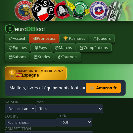
DB
euro
foot
E
Accueil
Pronostics
🏆 Palmarès
Joueurs
Équipes
Pays
Matchs
Compétitions
Saisons
Stades
Tournois
CHAMPION DU MONDE 2026 !
🏆
Espagne
Maillots, livres et équipements foot sur
🛒 Amazon.fr
SAISON
PAYS
TYPE
EQUIPE
COMPÉTITION