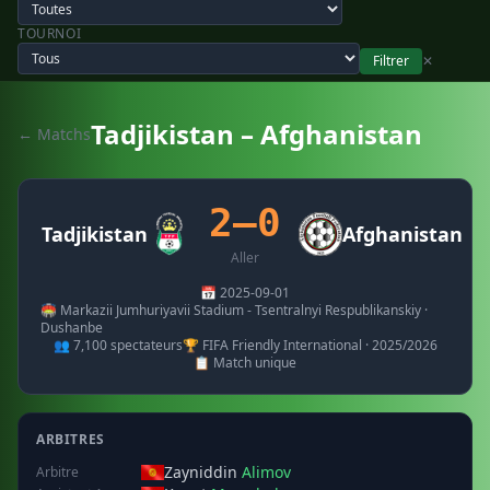
TOURNOI
Filtrer
✕
Tadjikistan – Afghanistan
← Matchs
2–0
Tadjikistan
Afghanistan
Aller
📅 2025-09-01
🏟️ Markazii Jumhuriyavii Stadium - Tsentralnyi Respublikanskiy ·
Dushanbe
👥 7,100 spectateurs
🏆 FIFA Friendly International · 2025/2026
📋 Match unique
ARBITRES
Zayniddin
Alimov
Arbitre