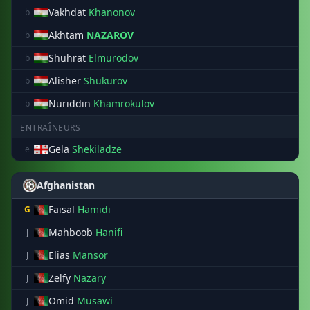
Vakhdat
Khanonov
b
Akhtam
NAZAROV
b
Shuhrat
Elmurodov
b
Alisher
Shukurov
b
Nuriddin
Khamrokulov
b
ENTRAÎNEURS
Gela
Shekiladze
e
Afghanistan
Faisal
Hamidi
G
Mahboob
Hanifi
J
Elias
Mansor
J
Zelfy
Nazary
J
Omid
Musawi
J