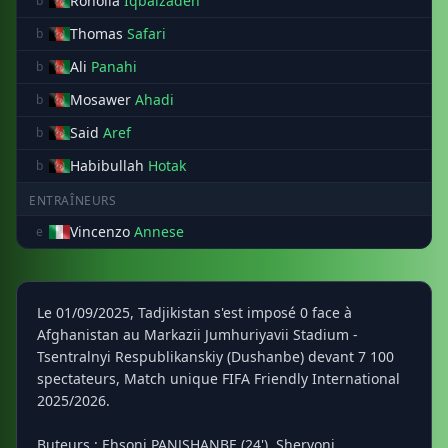
Roholla
Iqbalzadeh
b
Thomas
Safari
b
Ali
Panahi
b
Mosawer
Ahadi
b
Said
Aref
b
Habibullah
Hotak
b
ENTRAÎNEURS
Vincenzo
Annese
e
Le 01/09/2025, Tadjikistan s'est imposé 0 face à
Afghanistan au Markazii Jumhuriyavii Stadium -
Tsentralnyi Respublikanskiy (Dushanbe) devant 7 100
spectateurs, Match unique FIFA Friendly International
2025/2026.
Buteurs : Ehsoni PANJSHANBE (24'), Shervoni