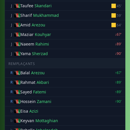
Taufee
Skandari
🟨
J
45'
Sharif
Mukhammad
🟨
J
59'
Amid
Arezou
🟨
J
64'
Maziar
Kouhyar
J
↓67'
Naeem
Rahimi
J
↓89'
Yama
Sherzad
J
↓90'
REMPLAÇANTS
Balal
Arezou
R
↑67'
Rahmat
Akbari
R
↑89'
Sayed
Fatemi
R
↑89'
Hossein
Zamani
R
↑90'
Eisa
Azizi
b
Keyvan
Mottaghian
b