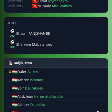
Kanat
Myrsabekov
Assistant 1
Nuraaly
Abdunabiev
Assistant 1
BUTS
⚽
Ehsoni PANJSHANBE
24'
⚽
Shervoni Mabatshoev
90'
Tadjikistan
Daler
Azizov
G
Tabrez
Islomov
J
Zoir
Dzuraboev
J
Alidzhoni
Karomatullozoda
J
Alisher
Dzhalilov
J