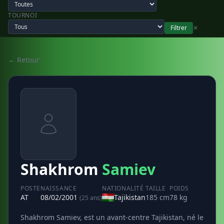
TOURNOI
Filtrer
✕
← Retour
Shakhrom
Samiev
POSTE
NAISSANCE
NATIONALITÉ
TAILLE
POIDS
AT
08/02/2001
Tajikistan
185 cm
78 kg
(25 ans)
Shakhrom Samiev, est un avant-centre Tajikistan, né le