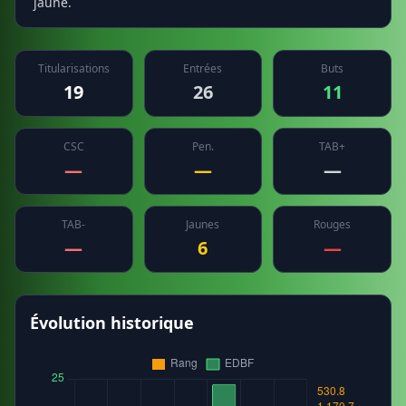
jaune.
Titularisations
Entrées
Buts
19
26
11
CSC
Pen.
TAB+
—
—
—
TAB-
Jaunes
Rouges
—
6
—
Évolution historique