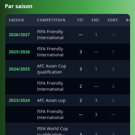
Par saison
SAISON
COMPÉTITION
TIT.
ENT.
SORT.
BAN
FIFA Friendly
2026/2027
—
1
—
—
International
FIFA Friendly
2025/2026
3
—
1
—
International
AFC Asian Cup
2024/2025
3
1
3
1
qualification
FIFA Friendly
·
2
—
2
—
International
2023/2024
AFC Asian cup
2
3
2
—
FIFA Friendly
·
—
3
—
—
International
FIFA World Cup
·
qualification -
3
3
3
—