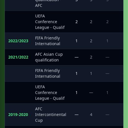
AFC
UEFA
·
Conference
2
2
2
—
League - Qualif
FIFA Friendly
2022/2023
1
2
1
—
International
AFC Asian Cup
2021/2022
—
2
—
1
qualification
FIFA Friendly
·
1
1
—
—
International
UEFA
·
Conference
1
—
1
—
League - Qualif
AFC
2019-2020
Intercontinental
—
4
—
—
Cup