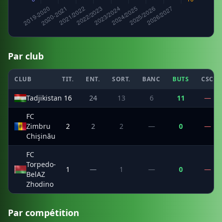
Par club
CLUB
TIT.
ENT.
SORT.
BANC
BUTS
CSC
Tadjikistan
16
24
13
6
11
—
FC
Zimbru
2
2
2
—
0
—
Chişinău
FC
Torpedo-
1
—
1
—
0
—
BelAZ
Zhodino
Par compétition