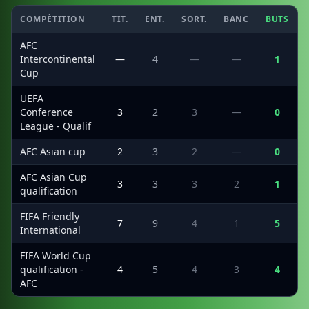
COMPÉTITION
TIT.
ENT.
SORT.
BANC
BUTS
AFC
Intercontinental
—
4
—
—
1
Cup
UEFA
Conference
3
2
3
—
0
League - Qualif
AFC Asian cup
2
3
2
—
0
AFC Asian Cup
3
3
3
2
1
qualification
FIFA Friendly
7
9
4
1
5
International
FIFA World Cup
qualification -
4
5
4
3
4
AFC