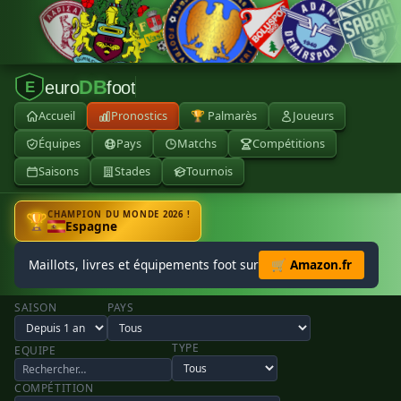
DB
euro
foot
E
Accueil
Pronostics
🏆 Palmarès
Joueurs
Équipes
Pays
Matchs
Compétitions
Saisons
Stades
Tournois
CHAMPION DU MONDE 2026 !
🏆
Espagne
Maillots, livres et équipements foot sur
🛒 Amazon.fr
SAISON
PAYS
TYPE
EQUIPE
COMPÉTITION