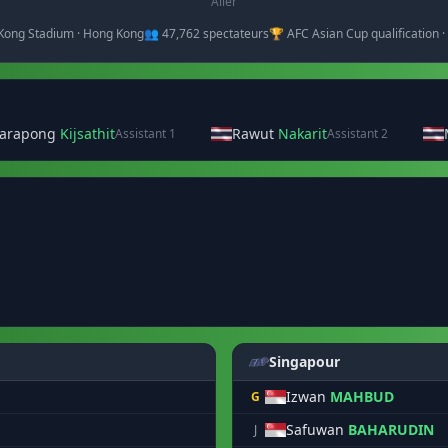
Aller
Kong Stadium · Hong Kong
👥 47,762 spectateurs
🏆 AFC Asian Cup qualification 
tarapong
Kijsathit
Rawut
Nakarit
Assistant 1
Assistant 2
Singapour
Izwan
MAHBUD
G
Safuwan
BAHARUDIN
J