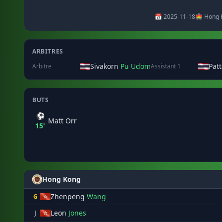
📅 2025-11-18
🏟️ Hong 
ARBITRES
Sivakorn
Pu Udom
Pat
Arbitre
Assistant 1
BUTS
⚽
Matt Orr
15'
Hong Kong
Zhenpeng
Wang
G
Leon
Jones
J