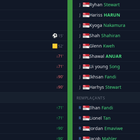
Ryhan
Stewart
J
Hariss
HARUN
J
Kyoga
Nakamura
J
⚽
Shah
Shahiran
J
15'
🟨
Glenn
Kweh
J
52'
Shawal
ANUAR
↓71'
J
Ui young
Song
↓71'
J
Ikhsan
Fandi
↓90'
J
Harhys
Stewart
↓90'
J
REMPLAÇANTS
Ilhan
Fandi
↑71'
R
Lionel
Tan
↑71'
R
Jordan
Emaviwe
↑90'
R
Jacob
Mahler
↑90'
R