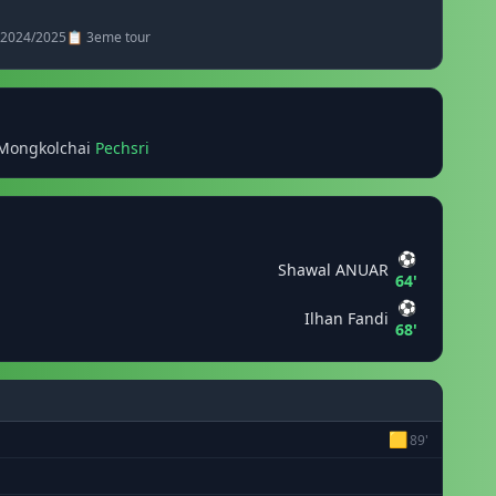
· 2024/2025
📋 3eme tour
Mongkolchai
Pechsri
⚽
Shawal ANUAR
64'
⚽
Ilhan Fandi
68'
🟨
89'