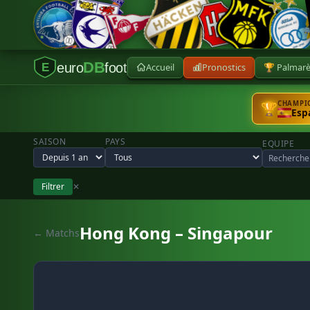
DB
euro
foot
Accueil
Pronostics
🏆 Palmar
E
CHAMPIO
🏆
Esp
SAISON
PAYS
EQUIPE
Filtrer
✕
Hong Kong – Singapour
← Matchs