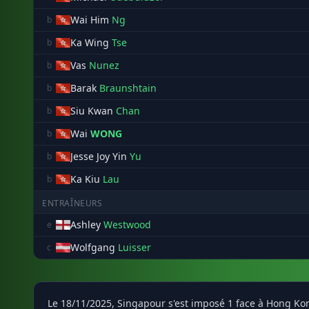
Wai Him
Ng
b
Ka Wing
Tse
b
Vas
Nunez
b
Barak
Braunshtain
b
Siu Kwan
Chan
b
Wai
WONG
b
Jesse Joy Yin
Yu
b
Ka Kiu
Lau
b
ENTRAÎNEURS
Ashley
Westwood
e
Wolfgang
Luisser
c
Le 18/11/2025, Singapour s'est imposé 1 face à Hong K