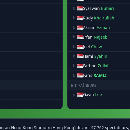
Syazwan
Buhari
b
Rudy
Khairullah
b
Akram
Azman
b
Irfan
Najeeb
b
Joel
Chew
b
Hami
Syahin
b
Farhan
Zulkifli
b
Faris
RAMLI
b
ENTRAÎNEURS
Gavin
Lee
e
ong au Hong Kong Stadium (Hong Kong) devant 47 762 spectateurs, 