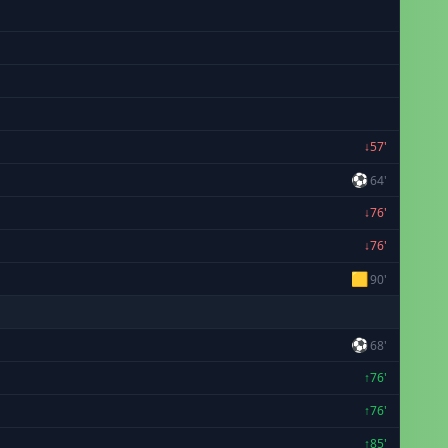
↓57'
⚽
64'
↓76'
↓76'
🟨
90'
⚽
68'
↑76'
↑76'
↑85'