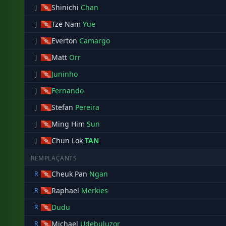
Shinichi
Chan
J
Tze Nam
Yue
J
Everton
Camargo
J
Matt
Orr
J
Juninho
J
Fernando
J
Stefan
Pereira
J
Ming Him
Sun
J
Chun Lok
TAN
J
REMPLAÇANTS
Cheuk Pan
Ngan
R
Raphael
Merkies
R
Dudu
R
Michael
Udebuluzor
R