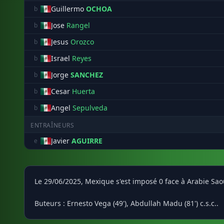
Guillermo
OCHOA
b
Jose
Rangel
b
Jesus
Orozco
b
Israel
Reyes
b
Jorge
SANCHEZ
b
Cesar
Huerta
b
Angel
Sepulveda
b
ENTRAÎNEURS
Javier
AGUIRRE
e
Le 29/06/2025, Mexique s'est imposé 0 face à Arabie Sa
Buteurs : Ernesto Vega (49'), Abdullah Madu (81') c.s.c..