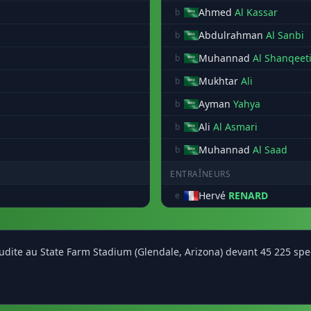
Ahmed
Al Kassar
b
Abdulrahman
Al Sanbi
b
Muhannad
Al Shanqeet
b
Mukhtar
Ali
b
Ayman
Yahya
b
Ali
Al Asmari
b
Muhannad
Al Saad
b
ENTRAÎNEURS
Hervé
RENARD
e
oudite au State Farm Stadium (Glendale, Arizona) devant 45 225 sp