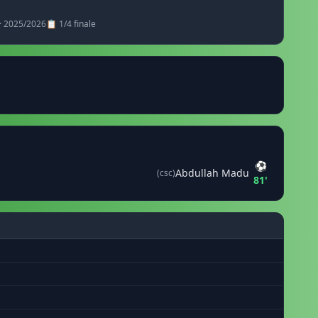
· 2025/2026
📋 1/4 finale
⚽
Abdullah Madu
(csc)
81'