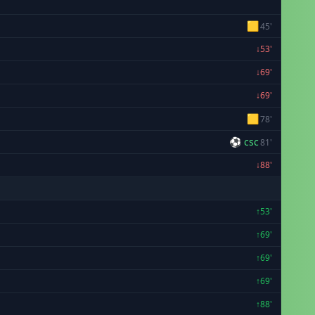
🟨
45'
↓53'
↓69'
↓69'
🟨
78'
⚽ csc
81'
↓88'
↑53'
↑69'
↑69'
↑69'
↑88'