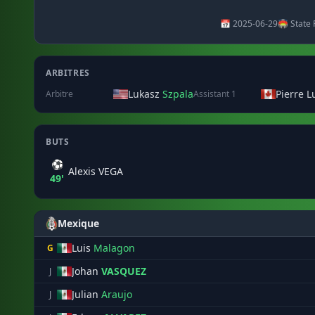
📅 2025-06-29
🏟️ State
ARBITRES
Lukasz
Szpala
Pierre 
Arbitre
Assistant 1
BUTS
⚽
Alexis VEGA
49'
Mexique
Luis
Malagon
G
Johan
VASQUEZ
J
Julian
Araujo
J