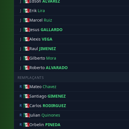
Edson
ALVAREZ
J
Erik
Lira
J
Marcel
Ruiz
J
Jesus
GALLARDO
J
Alexis
VEGA
J
Raul
JIMENEZ
J
Gilberto
Mora
J
Roberto
ALVARADO
J
REMPLAÇANTS
Mateo
Chavez
R
Santiago
GIMENEZ
R
Carlos
RODIRGUEZ
R
Julian
Quinones
R
Orbelin
PINEDA
R