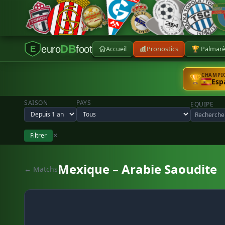
DB
euro
foot
Accueil
Pronostics
🏆 Palmar
E
CHAMPIO
🏆
Esp
SAISON
PAYS
EQUIPE
Filtrer
✕
Mexique – Arabie Saoudite
← Matchs