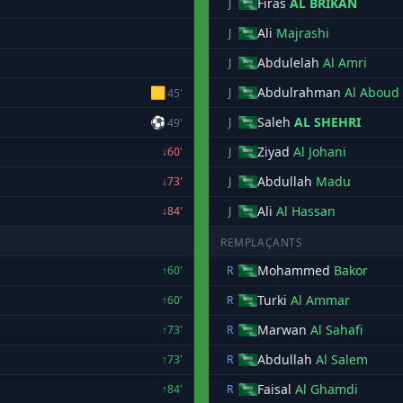
Firas
AL BRIKAN
J
Ali
Majrashi
J
Abdulelah
Al Amri
J
🟨
Abdulrahman
Al Aboud
J
45'
⚽
Saleh
AL SHEHRI
J
49'
Ziyad
Al Johani
↓60'
J
Abdullah
Madu
↓73'
J
Ali
Al Hassan
↓84'
J
REMPLAÇANTS
Mohammed
Bakor
↑60'
R
Turki
Al Ammar
↑60'
R
Marwan
Al Sahafi
↑73'
R
Abdullah
Al Salem
↑73'
R
Faisal
Al Ghamdi
↑84'
R