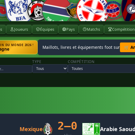
ès
Joueurs
Équipes
Pays
Matchs
Compétition
N DU MONDE 2026 !
Maillots, livres et équipements foot sur
🛒 A
agne
TYPE
COMPÉTITION
2–0
Mexique
Arabie Saoud