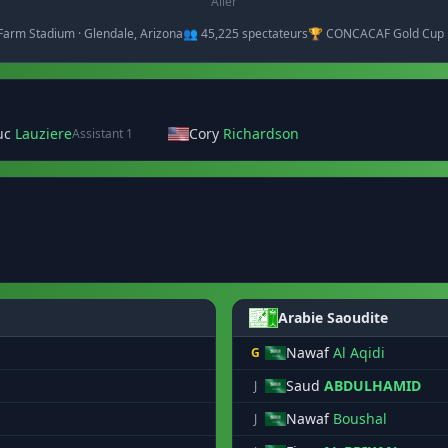
Aller
 Farm Stadium · Glendale, Arizona
👥 45,225 spectateurs
🏆 CONCACAF Gold Cup 
Luc
Lauziere
Cory
Richardson
Assistant 1
Arabie Saoudite
Nawaf
Al Aqidi
G
Saud
ABDULHAMID
J
Nawaf
Boushal
J