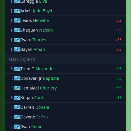
Caniggia
Elva
J
Arkell
Jude Boyd
J
Leaus
Henville
J
↓58'
Shaquan
Nelson
J
↓58'
Ryan
Charles
J
↓58'
Bayan
Aman
J
↓83'
REMPLAÇANTS
Trent T
Alexander
R
↑58'
Donavan Jr
Baptiste
R
↑58'
Hemaiael
Charlery
R
↑58'
Kegan
Caul
R
↑83'
Darren
Donaie
b
Devone
St Prix
b
Ryan
Remi
b