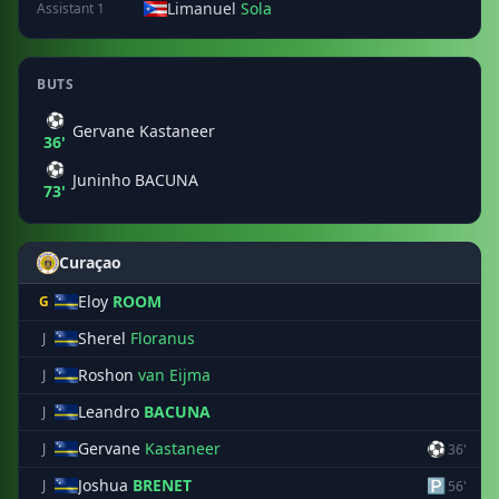
Limanuel
Sola
Assistant 1
BUTS
⚽
Gervane Kastaneer
36'
⚽
Juninho BACUNA
73'
Curaçao
Eloy
ROOM
G
Sherel
Floranus
J
Roshon
van Eijma
J
Leandro
BACUNA
J
Gervane
Kastaneer
⚽
J
36'
Joshua
BRENET
🅿
J
56'