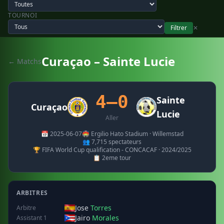
TOURNOI
Filtrer
✕
Curaçao – Sainte Lucie
← Matchs
4–0
Sainte
Curaçao
Lucie
Aller
📅 2025-06-07
🏟️ Ergilio Hato Stadium · Willemstad
👥 7,715 spectateurs
🏆 FIFA World Cup qualification - CONCACAF · 2024/2025
📋 2eme tour
ARBITRES
Jose
Torres
Arbitre
Jairo
Morales
Assistant 1