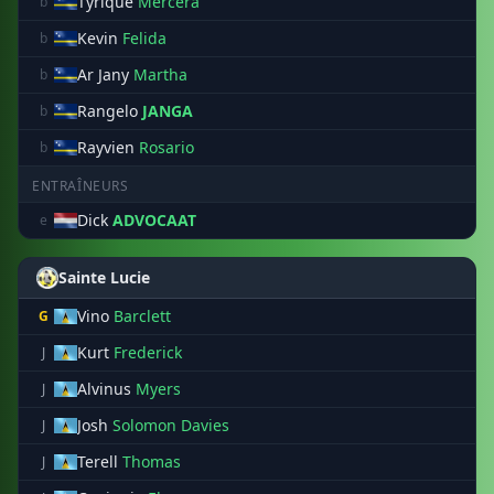
Tyrique
Mercera
b
Kevin
Felida
b
Ar Jany
Martha
b
Rangelo
JANGA
b
Rayvien
Rosario
b
ENTRAÎNEURS
Dick
ADVOCAAT
e
Sainte Lucie
Vino
Barclett
G
Kurt
Frederick
J
Alvinus
Myers
J
Josh
Solomon Davies
J
Terell
Thomas
J