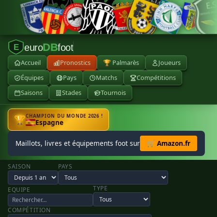
DB
euro
foot
E
Accueil
Pronostics
🏆 Palmarès
Joueurs
Équipes
Pays
Matchs
Compétitions
Saisons
Stades
Tournois
CHAMPION DU MONDE 2026 !
🏆
Espagne
Maillots, livres et équipements foot sur
🛒 Amazon.fr
SAISON
PAYS
TYPE
EQUIPE
COMPÉTITION