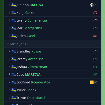
Juninho
BACUNA
⚽
J
73'
Kenji
Gorre
J
↓75'
Livano
Comenencia
J
↓76'
Jearl
Margaritha
J
↓76'
Jurien
Gaari
J
↓81'
REMPLAÇANTS
Brandley
Kuwas
R
↑75'
Jeremy
Antonisse
R
↑76'
Joshua
Zimmerman
R
↑76'
Cuco
MARTINA
R
↑81'
Godfried
Roemeratoe
🟨
R
90'
Tyrick
Bodak
b
Trevor
Doornbusch
b