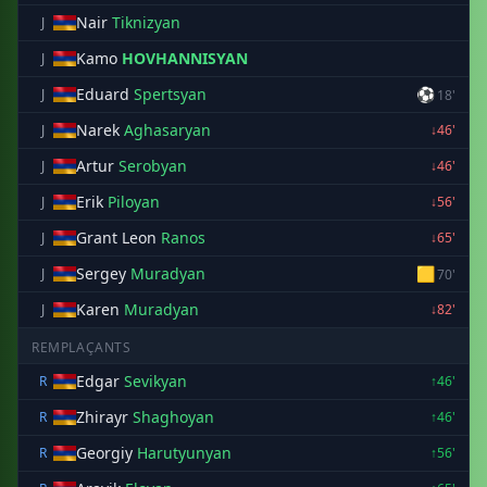
Nair
Tiknizyan
J
Kamo
HOVHANNISYAN
J
Eduard
Spertsyan
⚽
J
18'
Narek
Aghasaryan
J
↓46'
Artur
Serobyan
J
↓46'
Erik
Piloyan
J
↓56'
Grant Leon
Ranos
J
↓65'
Sergey
Muradyan
🟨
J
70'
Karen
Muradyan
J
↓82'
REMPLAÇANTS
Edgar
Sevikyan
R
↑46'
Zhirayr
Shaghoyan
R
↑46'
Georgiy
Harutyunyan
R
↑56'