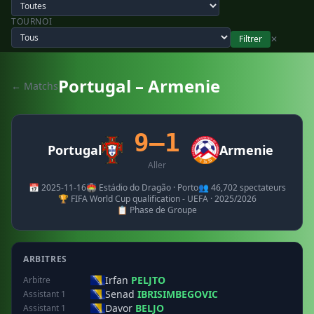
TOURNOI
Filtrer
✕
Portugal – Armenie
← Matchs
9–1
Portugal
Armenie
Aller
📅 2025-11-16
🏟️ Estádio do Dragão · Porto
👥 46,702 spectateurs
🏆 FIFA World Cup qualification - UEFA · 2025/2026
📋 Phase de Groupe
ARBITRES
Irfan
PELJTO
Arbitre
Senad
IBRISIMBEGOVIC
Assistant 1
Davor
BELJO
Assistant 1