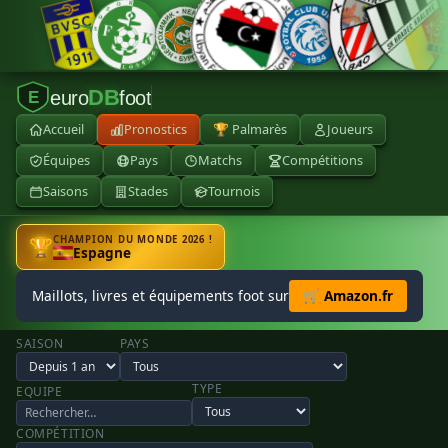
DB
euro
foot
E
Accueil
Pronostics
🏆 Palmarès
Joueurs
Équipes
Pays
Matchs
Compétitions
Saisons
Stades
Tournois
CHAMPION DU MONDE 2026 !
🏆
Espagne
Maillots, livres et équipements foot sur
🛒 Amazon.fr
SAISON
PAYS
TYPE
EQUIPE
COMPÉTITION