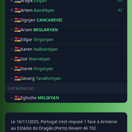
Arayik
Eloyan
R
↑65'
Artem
Bandikyan
R
↑82'
Ognjen
CANCAREVIC
b
Arsen
BEGLARYAN
b
Edgar
Grigoryan
b
Karen
Nalbandyan
b
Gor
Manvelyan
b
Narek
Grigoryan
b
Gevorg
Tarakhchyan
b
ENTRAÎNEURS
Eghishe
MELIKYAN
e
Le 16/11/2025, Portugal s'est imposé 1 face à Armenie
au Estádio do Dragão (Porto) devant 46 702