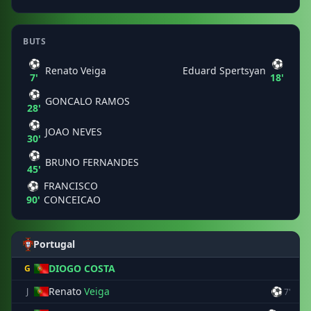
BUTS
⚽
⚽
Renato Veiga
Eduard Spertsyan
7'
18'
⚽
GONCALO RAMOS
28'
⚽
JOAO NEVES
30'
⚽
BRUNO FERNANDES
45'
⚽
FRANCISCO
90'
CONCEICAO
Portugal
DIOGO COSTA
G
Renato
Veiga
⚽
J
7'