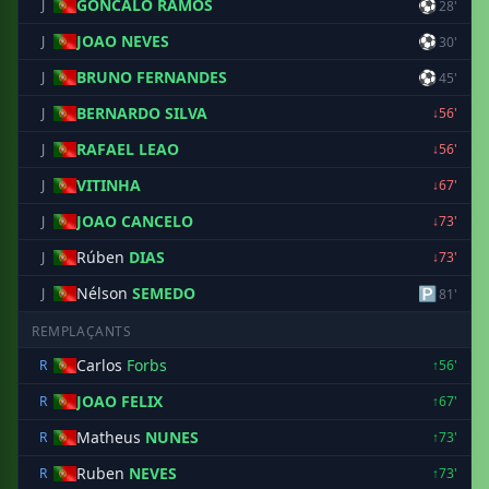
GONCALO RAMOS
⚽
J
28'
JOAO NEVES
⚽
J
30'
BRUNO FERNANDES
⚽
J
45'
BERNARDO SILVA
J
↓56'
RAFAEL LEAO
J
↓56'
VITINHA
J
↓67'
JOAO CANCELO
J
↓73'
Rúben
DIAS
J
↓73'
Nélson
SEMEDO
🅿
J
81'
REMPLAÇANTS
Carlos
Forbs
R
↑56'
JOAO FELIX
R
↑67'
Matheus
NUNES
R
↑73'
Ruben
NEVES
R
↑73'