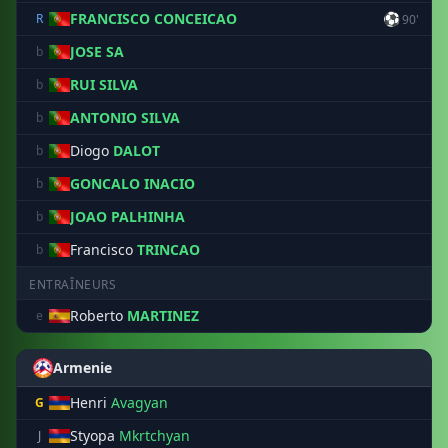
FRANCISCO CONCEICAO
⚽
R
90'
JOSE SA
b
RUI SILVA
b
ANTONIO SILVA
b
Diogo
DALOT
b
GONCALO INACIO
b
JOAO PALHINHA
b
Francisco
TRINCAO
b
ENTRAÎNEURS
Roberto
MARTINEZ
e
Armenie
Henri
Avagyan
G
Styopa
Mkrtchyan
J