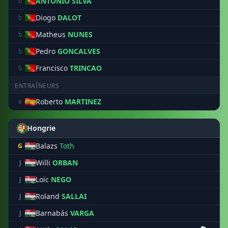
ANTONIO SILVA
b
Diogo
DALOT
b
Matheus
NUNES
b
Pedro
GONCALVES
b
Francisco
TRINCAO
b
ENTRAÎNEURS
Roberto
MARTINEZ
e
Hongrie
Balazs
Toth
G
Willi
ORBAN
J
Loïc
NEGO
J
Roland
SALLAI
J
Barnabás
VARGA
J