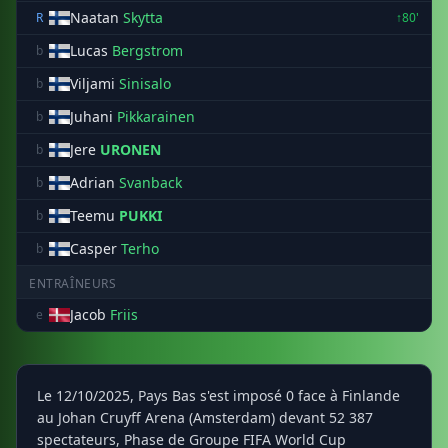
Naatan
Skytta
R
↑80'
Lucas
Bergstrom
b
Viljami
Sinisalo
b
Juhani
Pikkarainen
b
Jere
URONEN
b
Adrian
Svanback
b
Teemu
PUKKI
b
Casper
Terho
b
ENTRAÎNEURS
Jacob
Friis
e
Le 12/10/2025, Pays Bas s'est imposé 0 face à Finlande
au Johan Cruyff Arena (Amsterdam) devant 52 387
spectateurs, Phase de Groupe FIFA World Cup