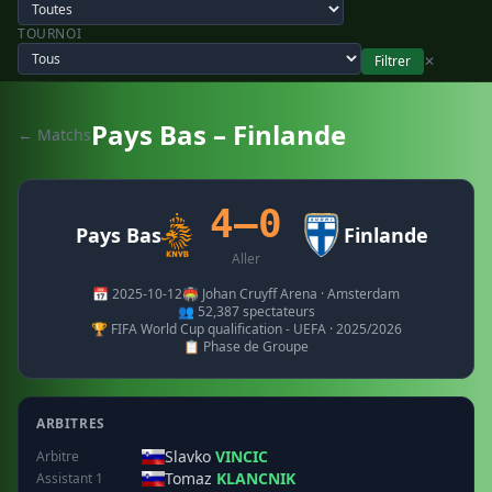
TOURNOI
Filtrer
✕
Pays Bas – Finlande
← Matchs
4–0
Pays Bas
Finlande
Aller
📅 2025-10-12
🏟️ Johan Cruyff Arena · Amsterdam
👥 52,387 spectateurs
🏆 FIFA World Cup qualification - UEFA · 2025/2026
📋 Phase de Groupe
ARBITRES
Slavko
VINCIC
Arbitre
Tomaz
KLANCNIK
Assistant 1