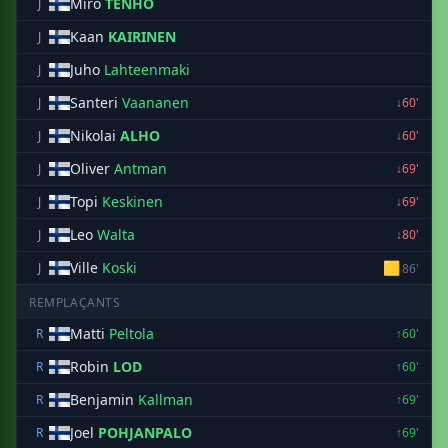
Miro
TENHO
J
Kaan
KAIRINEN
J
Juho
Lahteenmaki
J
Santeri
Vaananen
J
↓60'
Nikolai
ALHO
J
↓60'
Oliver
Antman
J
↓69'
Topi
Keskinen
J
↓69'
Leo
Walta
J
↓80'
Ville
Koski
🟨
J
86'
REMPLAÇANTS
Matti
Peltola
R
↑60'
Robin
LOD
R
↑60'
Benjamin
Kallman
R
↑69'
Joel
POHJANPALO
R
↑69'