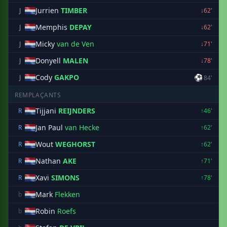
Jurrien
TIMBER
J
↓62'
Memphis
DEPAY
J
↓62'
Micky
van de Ven
J
↓71'
Donyell
MALEN
J
↓78'
Cody
GAKPO
⚽
J
84'
REMPLAÇANTS
Tijjani
REIJNDERS
R
↑46'
Jan Paul
van Hecke
R
↑62'
Wout
WEGHORST
R
↑62'
Nathan
AKE
R
↑71'
Xavi
SIMONS
R
↑78'
Mark
Flekken
b
Robin
Roefs
b