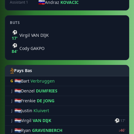
Andraz
KOVACIC
Assistant 1
BUTS
⚽
Virgil VAN DIJK
17'
⚽
Cody GAKPO
84'
Pays Bas
Bart
Verbruggen
G
Denzel
DUMFRIES
J
Frenkie
DE JONG
J
Justin
Kluivert
J
Virgil
VAN DIJK
⚽
J
17'
Ryan
GRAVENBERCH
J
↓46'