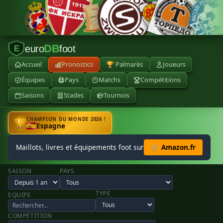
DB
euro
foot
E
Accueil
Pronostics
🏆 Palmarès
Joueurs
Équipes
Pays
Matchs
Compétitions
Saisons
Stades
Tournois
CHAMPION DU MONDE 2026 !
🏆
Espagne
Maillots, livres et équipements foot sur
🛒 Amazon.fr
SAISON
PAYS
TYPE
EQUIPE
COMPÉTITION