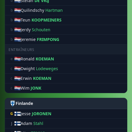
Stefan
DE VRIJ
b
Quilindschy
Hartman
b
Teun
KOOPMEINERS
b
Jerdy
Schouten
b
Jeremie
FRIMPONG
b
ENTRAÎNEURS
Ronald
KOEMAN
e
Dwight
Lodeweges
c
Erwin
KOEMAN
c
Wim
JONK
c
Finlande
Jesse
JORONEN
G
Adam
Stahl
J