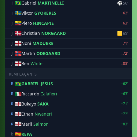
Gabriel
MARTINELLI
⚽
J
56'
Viktor
GYOKERES
J
↓62'
Piero
HINCAPIE
J
↓63'
Christian
NORGAARD
🟨
J
65'
Noni
MADUEKE
J
↓71'
Martin
ODEGAARD
J
↓72'
Ben
White
J
↓83'
REMPLAÇANTS
GABRIEL JESUS
R
↑62'
Riccardo
Calafiori
R
↑63'
Bukayo
SAKA
R
↑71'
Ethan
Nwaneri
R
↑72'
Marli
Salmon
R
↑83'
KEPA
b