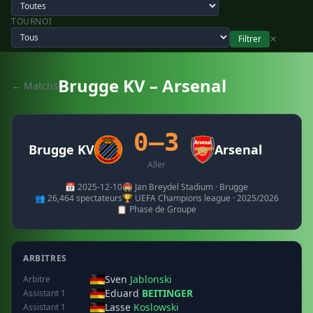
TOURNOI
Filtrer
✕
Brugge KV – Arsenal
← Matchs
0–3
Brugge KV
Arsenal
Aller
📅 2025-12-10
🏟️ Jan Breydel Stadium · Brugge
👥 26,464 spectateurs
🏆 UEFA Champions league · 2025/2026
📋 Phase de Groupe
ARBITRES
Sven
Jablonski
Arbitre
Eduard
BEITINGER
Assistant 1
Lasse
Koslowski
Assistant 1