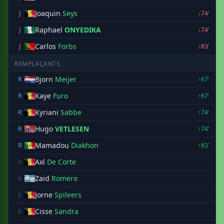
Joaquin
Seys
J
↓74'
Raphael
ONYEDIKA
J
↓74'
Carlos
Forbs
J
↓83'
REMPLAÇANTS
Bjorn
Meijer
R
↑67'
Kaye
Furo
R
↑67'
Kyriani
Sabbe
R
↑74'
Hugo
VETLESEN
R
↑74'
Mamadou
Diakhon
R
↑83'
Axl
De Corte
b
Zaid
Romero
b
Jorne
Spileers
b
Cisse
Sandra
b