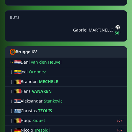
BUTS
⚽
Gabriel MARTINELLI
56'
Brugge KV
Dani
van den Heuvel
G
Joel
Ordonez
J
Brandon
MECHELE
J
Hans
VANAKEN
J
Aleksandar
Stankovic
J
Christos
TZOLIS
J
Hugo
Siquet
J
↓67'
Nicolo
Tresoldi
J
↓67'