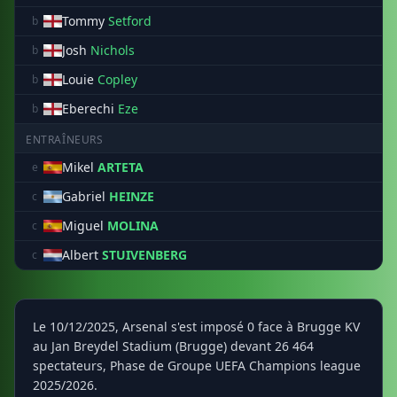
Tommy
Setford
b
Josh
Nichols
b
Louie
Copley
b
Eberechi
Eze
b
ENTRAÎNEURS
Mikel
ARTETA
e
Gabriel
HEINZE
c
Miguel
MOLINA
c
Albert
STUIVENBERG
c
Le 10/12/2025, Arsenal s'est imposé 0 face à Brugge KV
au Jan Breydel Stadium (Brugge) devant 26 464
spectateurs, Phase de Groupe UEFA Champions league
2025/2026.