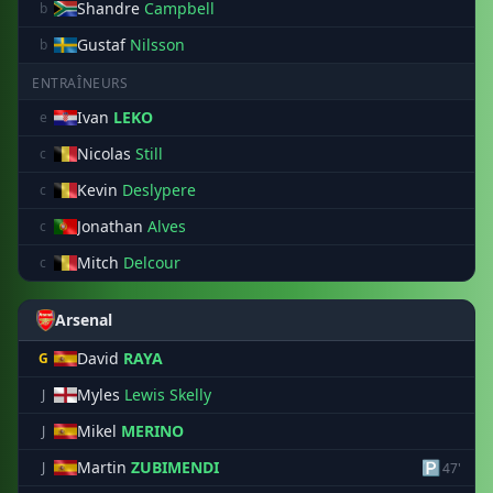
Shandre
Campbell
b
Gustaf
Nilsson
b
ENTRAÎNEURS
Ivan
LEKO
e
Nicolas
Still
c
Kevin
Deslypere
c
Jonathan
Alves
c
Mitch
Delcour
c
Arsenal
David
RAYA
G
Myles
Lewis Skelly
J
Mikel
MERINO
J
Martin
ZUBIMENDI
🅿
J
47'