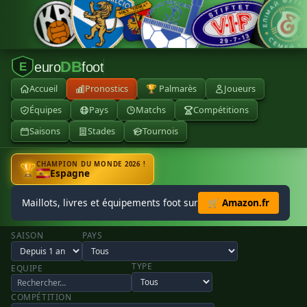
DB
euro
foot
E
Accueil
Pronostics
🏆 Palmarès
Joueurs
Équipes
Pays
Matchs
Compétitions
Saisons
Stades
Tournois
CHAMPION DU MONDE 2026 !
🏆
Espagne
Maillots, livres et équipements foot sur
🛒 Amazon.fr
SAISON
PAYS
TYPE
EQUIPE
COMPÉTITION