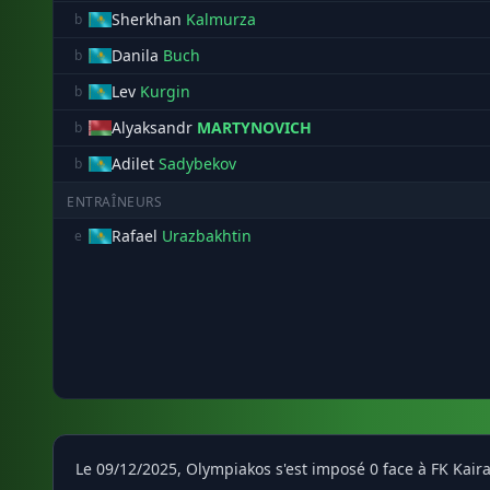
Sherkhan
Kalmurza
b
Danila
Buch
b
Lev
Kurgin
b
Alyaksandr
MARTYNOVICH
b
Adilet
Sadybekov
b
ENTRAÎNEURS
Rafael
Urazbakhtin
e
Le 09/12/2025, Olympiakos s'est imposé 0 face à FK Kai