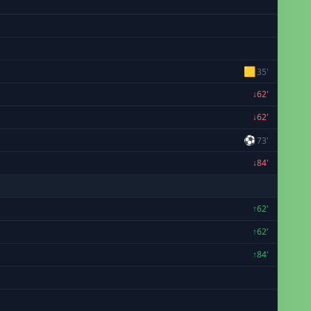
🟨
35'
↓62'
↓62'
⚽
73'
↓84'
↑62'
↑62'
↑84'