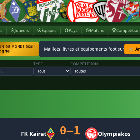
ès
Joueurs
Équipes
Pays
Matchs
Compétition
N DU MONDE 2026 !
Maillots, livres et équipements foot sur
🛒 A
agne
TYPE
COMPÉTITION
0–1
FK Kairat
Olympiakos