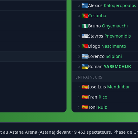
Alexios
Kalogeropoulos
b
Costinha
b
Bruno
Onyemaechi
b
Stavros
Pnevmonidis
b
Diogo
Nascimento
b
Lorenzo
Scipioni
b
Roman
YAREMCHUK
b
ENTRAÎNEURS
Jose Luis
Mendilibar
e
Fran
Rico
c
Toni
Ruiz
c
rat au Astana Arena (Astana) devant 19 463 spectateurs, Phase de