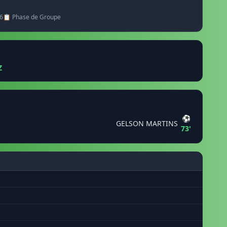
6
📋 Phase de Groupe
Z
⚽
GELSON MARTINS
73'