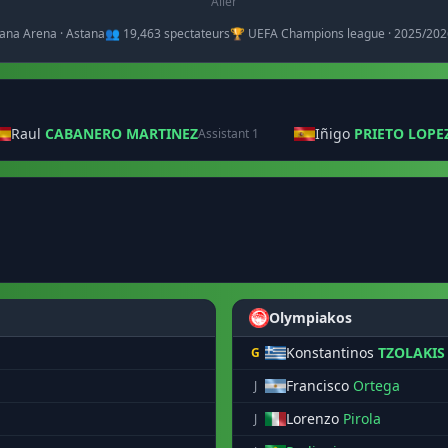
Aller
tana Arena · Astana
👥 19,463 spectateurs
🏆 UEFA Champions league · 2025/202
Raul
CABANERO MARTINEZ
Iñigo
PRIETO LOPE
Assistant 1
Olympiakos
Konstantinos
TZOLAKIS
G
Francisco
Ortega
J
Lorenzo
Pirola
J