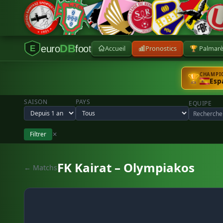
DB
euro
foot
Accueil
Pronostics
🏆 Palmar
E
CHAMPIO
🏆
Esp
SAISON
PAYS
EQUIPE
Filtrer
✕
FK Kairat – Olympiakos
← Matchs