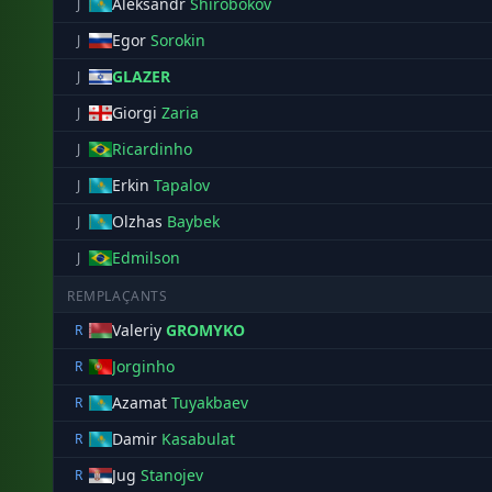
Aleksandr
Shirobokov
J
Egor
Sorokin
J
GLAZER
J
Giorgi
Zaria
J
Ricardinho
J
Erkin
Tapalov
J
Olzhas
Baybek
J
Edmilson
J
REMPLAÇANTS
Valeriy
GROMYKO
R
Jorginho
R
Azamat
Tuyakbaev
R
Damir
Kasabulat
R
Jug
Stanojev
R