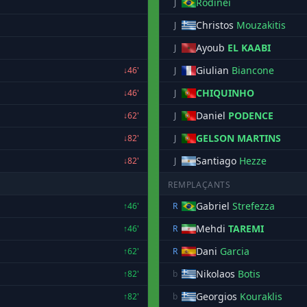
Rodinei
J
Christos
Mouzakitis
J
Ayoub
EL KAABI
J
Giulian
Biancone
↓46'
J
CHIQUINHO
↓46'
J
Daniel
PODENCE
↓62'
J
GELSON MARTINS
↓82'
J
Santiago
Hezze
↓82'
J
REMPLAÇANTS
Gabriel
Strefezza
↑46'
R
Mehdi
TAREMI
↑46'
R
Dani
Garcia
↑62'
R
Nikolaos
Botis
↑82'
b
Georgios
Kouraklis
↑82'
b