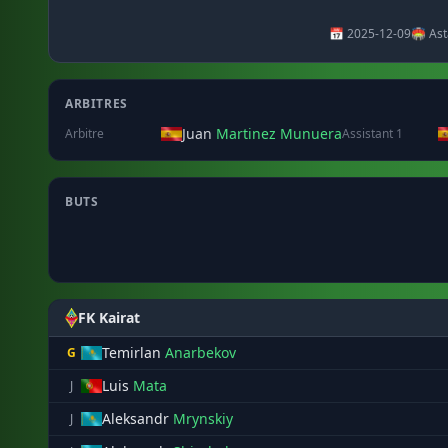
📅 2025-12-09
🏟️ As
ARBITRES
Juan
Martinez Munuera
Arbitre
Assistant 1
BUTS
FK Kairat
Temirlan
Anarbekov
G
Luis
Mata
J
Aleksandr
Mrynskiy
J