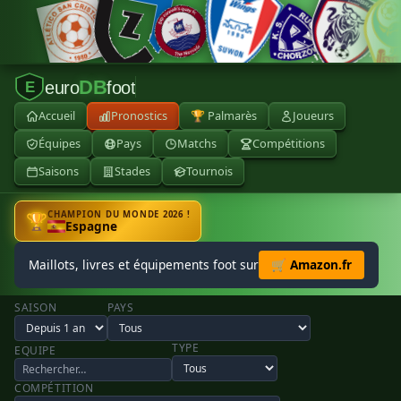
DB
euro
foot
E
Accueil
Pronostics
🏆 Palmarès
Joueurs
Équipes
Pays
Matchs
Compétitions
Saisons
Stades
Tournois
CHAMPION DU MONDE 2026 !
🏆
Espagne
Maillots, livres et équipements foot sur
🛒 Amazon.fr
SAISON
PAYS
TYPE
EQUIPE
COMPÉTITION