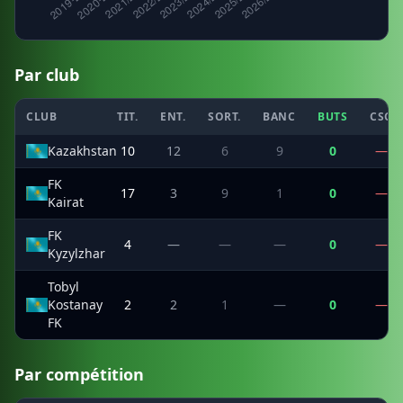
Par club
CLUB
TIT.
ENT.
SORT.
BANC
BUTS
CSC
Kazakhstan
10
12
6
9
0
—
FK
17
3
9
1
0
—
Kairat
FK
4
—
—
—
0
—
Kyzylzhar
Tobyl
Kostanay
2
2
1
—
0
—
FK
Par compétition