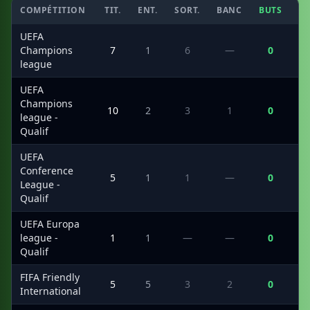
COMPÉTITION
TIT.
ENT.
SORT.
BANC
BUTS
C
UEFA
Champions
7
1
6
—
0
league
UEFA
Champions
10
2
3
1
0
league -
Qualif
UEFA
Conference
5
1
1
—
0
League -
Qualif
UEFA Europa
league -
1
1
—
—
0
Qualif
FIFA Friendly
5
5
3
2
0
International