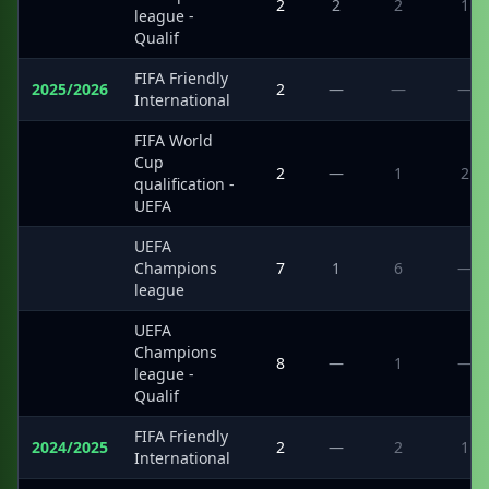
·
2
2
2
1
league -
Qualif
FIFA Friendly
2025/2026
2
—
—
—
International
FIFA World
Cup
·
2
—
1
2
qualification -
UEFA
UEFA
·
Champions
7
1
6
—
league
UEFA
Champions
·
8
—
1
—
league -
Qualif
FIFA Friendly
2024/2025
2
—
2
1
International