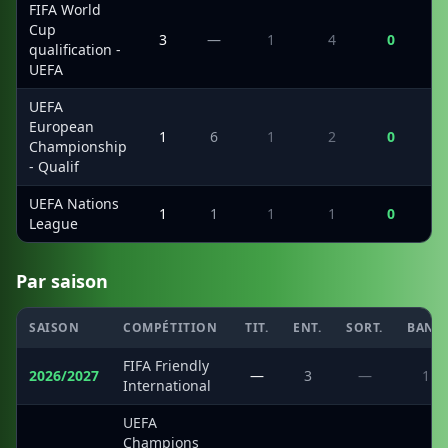
FIFA World
Cup
3
—
1
4
0
qualification -
UEFA
UEFA
European
1
6
1
2
0
Championship
- Qualif
UEFA Nations
1
1
1
1
0
League
Par saison
SAISON
COMPÉTITION
TIT.
ENT.
SORT.
BANC
FIFA Friendly
2026/2027
—
3
—
1
International
UEFA
Champions