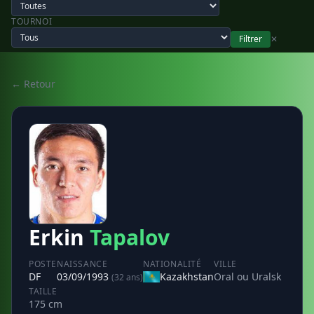
TOURNOI
Filtrer
✕
← Retour
Erkin
Tapalov
POSTE
NAISSANCE
NATIONALITÉ
VILLE
DF
03/09/1993
Kazakhstan
Oral ou Uralsk
(32 ans)
TAILLE
175 cm