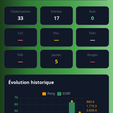
Titularisations
Entrées
Buts
33
17
0
CSC
Pen.
TAB+
—
—
—
TAB-
Jaunes
Rouges
—
5
—
Évolution historique