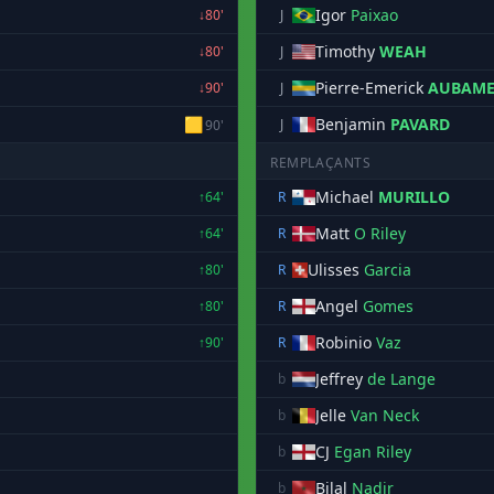
Igor
Paixao
↓80'
J
Timothy
WEAH
↓80'
J
Pierre-Emerick
AUBAME
↓90'
J
🟨
Benjamin
PAVARD
J
90'
REMPLAÇANTS
Michael
MURILLO
↑64'
R
Matt
O Riley
↑64'
R
Ulisses
Garcia
↑80'
R
Angel
Gomes
↑80'
R
Robinio
Vaz
↑90'
R
Jeffrey
de Lange
b
Jelle
Van Neck
b
CJ
Egan Riley
b
Bilal
Nadir
b