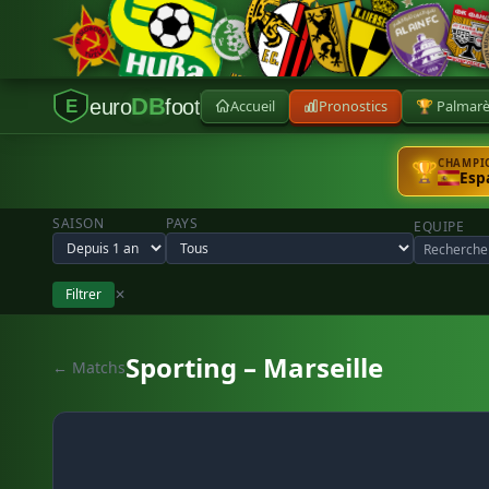
DB
euro
foot
Accueil
Pronostics
🏆 Palmar
E
CHAMPIO
🏆
Esp
SAISON
PAYS
EQUIPE
Filtrer
✕
Sporting – Marseille
← Matchs