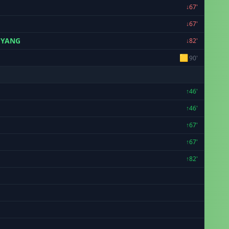
↓67'
↓67'
YANG
↓82'
🟨
90'
↑46'
↑46'
↑67'
↑67'
↑82'