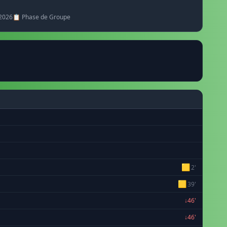
/2026
📋 Phase de Groupe
🟨
2'
🟨
39'
↓46'
↓46'