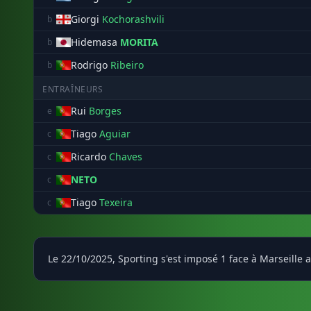
Giorgi
Kochorashvili
b
Hidemasa
MORITA
b
Rodrigo
Ribeiro
b
ENTRAÎNEURS
Rui
Borges
e
Tiago
Aguiar
c
Ricardo
Chaves
c
NETO
c
Tiago
Texeira
c
Le 22/10/2025, Sporting s'est imposé 1 face à Marseille