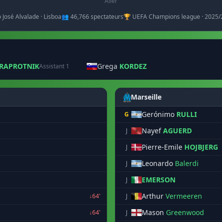
Aller
o José Alvalade · Lisboa
👥 46,766 spectateurs
🏆 UEFA Champions league · 2025
RAPROTNIK
Grega
KORDEZ
Assistant 1
Marseille
Gerónimo
RULLI
G
Nayef
AGUERD
J
Pierre-Emile
HOJBJERG
J
Leonardo
Balerdi
J
EMERSON
J
Arthur
Vermeeren
↓64'
J
Mason
Greenwood
↓64'
J