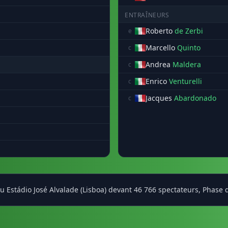
ENTRAÎNEURS
Roberto
de Zerbi
e
Marcello
Quinto
c
Andrea
Maldera
c
Enrico
Venturelli
c
Jacques
Abardonado
c
 au Estádio José Alvalade (Lisboa) devant 46 766 spectateurs, Pha