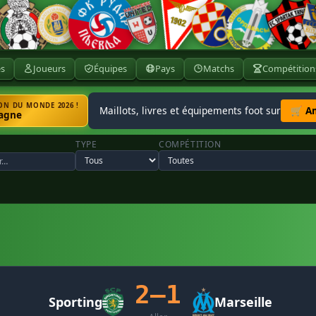
ès
Joueurs
Équipes
Pays
Matchs
Compétition
N DU MONDE 2026 !
Maillots, livres et équipements foot sur
🛒 A
agne
TYPE
COMPÉTITION
2–1
Sporting
Marseille