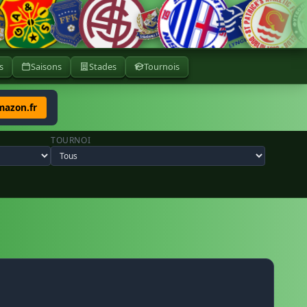
s
Saisons
Stades
Tournois
mazon.fr
TOURNOI