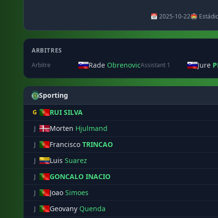
📅 2025-10-22
🏟️ Estádi
ARBITRES
Rade
Obrenovic
Jure
P
Arbitre
Assistant 1
Sporting
RUI SILVA
G
Morten
Hjulmand
J
Francisco
TRINCAO
J
Luis
Suarez
J
GONCALO INACIO
J
Joao
Simoes
J
Geovany
Quenda
J