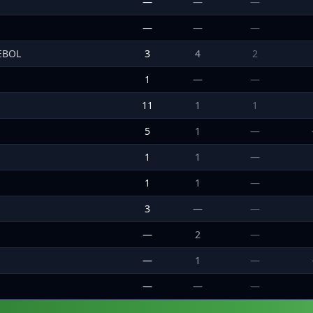
—
—
—
—
—
—
MEBOL
3
4
2
1
—
—
11
1
1
5
1
—
1
1
—
1
1
—
3
—
—
—
2
—
—
1
—
—
—
—