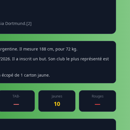
sia Dortmund.[2]
 Argentine. Il mesure 188 cm, pour 72 kg.
026. Il a inscrit un but. Son club le plus représenté est
a écopé de 1 carton jaune.
TAB-
Jaunes
Rouges
—
10
—