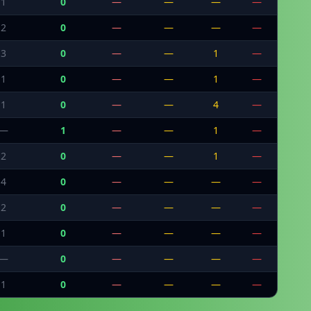
1
0
—
—
—
—
2
0
—
—
—
—
3
0
—
—
1
—
1
0
—
—
1
—
1
0
—
—
4
—
—
1
—
—
1
—
2
0
—
—
1
—
4
0
—
—
—
—
2
0
—
—
—
—
1
0
—
—
—
—
—
0
—
—
—
—
1
0
—
—
—
—