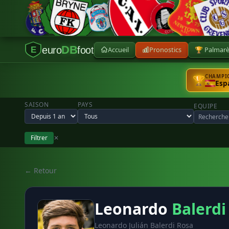
DB
euro
foot
Accueil
Pronostics
🏆 Palmar
E
CHAMPIO
🏆
Esp
SAISON
PAYS
EQUIPE
Filtrer
✕
← Retour
Leonardo
Balerdi
Leonardo Julián Balerdi Rosa