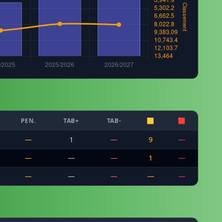
PEN.
TAB+
TAB-
🟨
🟥
—
1
—
9
—
—
—
—
1
—
—
—
—
—
—