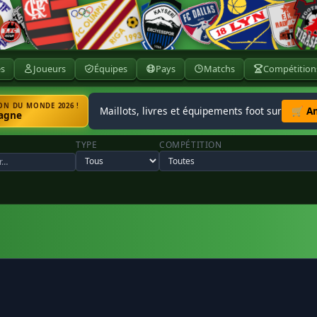
ès
Joueurs
Équipes
Pays
Matchs
Compétition
N DU MONDE 2026 !
Maillots, livres et équipements foot sur
🛒 A
agne
TYPE
COMPÉTITION