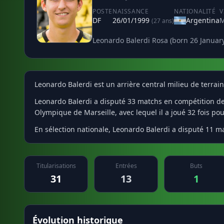
POSTE
NAISSANCE
NATIONALITÉ
V
DF
26/01/1999
Argentina
M
(27 ans)
Leonardo Balerdi Rosa (born 26 January
Leonardo Balerdi est un arrière central milieu de terrai
Leonardo Balerdi a disputé 33 matchs en compétition de c
Olympique de Marseille, avec lequel il a joué 32 fois pou
En sélection nationale, Leonardo Balerdi a disputé 11 ma
Titularisations
Entrées
Buts
31
13
1
Évolution historique