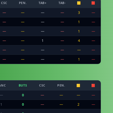
CSC
PEN.
TAB+
TAB-
🟨
🟥
—
—
—
—
3
—
—
—
—
—
1
—
—
—
—
—
1
—
—
—
1
—
4
—
—
—
—
—
—
—
—
—
—
—
1
—
ANC
BUTS
CSC
PEN.
🟨
🟥
—
0
—
—
—
—
1
0
—
—
2
—