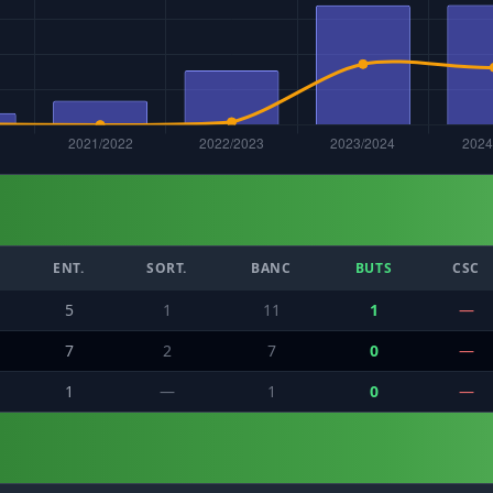
ENT.
SORT.
BANC
BUTS
CSC
5
1
11
1
—
7
2
7
0
—
1
—
1
0
—