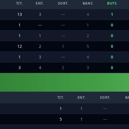
TIT.
ENT.
SORT.
BANC
BUTS
13
3
—
4
1
1
—
—
1
0
1
1
—
2
0
12
2
1
5
0
1
3
—
4
0
3
4
2
3
0
TIT.
ENT.
SORT.
B
1
1
—
5
1
—