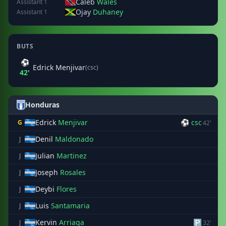
Caleb
Wales
Assistant 1
Ojay
Duhaney
Assistant 1
BUTS
⚽
Edrick Menjivar
(csc)
42'
Honduras
Edrick
Menjivar
⚽ csc
G
42'
Denil
Maldonado
J
Julian
Martinez
J
Joseph
Rosales
J
Deybi
Flores
J
Luis
Santamaria
J
Kervin
Arriaga
🅿
J
32'