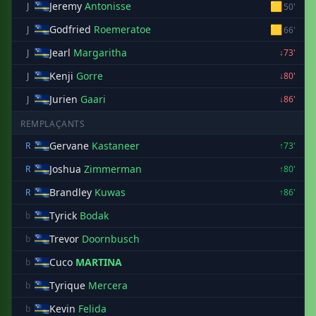
Jeremy
Antonisse
🟨
J
50'
Godfried
Roemeratoe
🟨
J
66'
Jearl
Margaritha
J
↓73'
Kenji
Gorre
J
↓80'
Jurien
Gaari
J
↓86'
REMPLAÇANTS
Gervane
Kastaneer
R
↑73'
Joshua
Zimmerman
R
↑80'
Brandley
Kuwas
R
↑86'
Tyrick
Bodak
b
Trevor
Doornbusch
b
Cuco
MARTINA
b
Tyrique
Mercera
b
Kevin
Felida
b