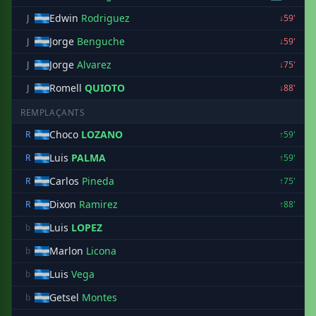
Edwin
Rodriguez
J
↓59'
Jorge
Benguche
J
↓59'
Jorge
Alvarez
J
↓75'
Romell
QUIOTO
J
↓88'
REMPLAÇANTS
Choco
LOZANO
R
↑59'
Luis
PALMA
R
↑59'
Carlos
Pineda
R
↑75'
Dixon
Ramirez
R
↑88'
Luis
LOPEZ
b
Marlon
Licona
b
Luis
Vega
b
Getsel
Montes
b