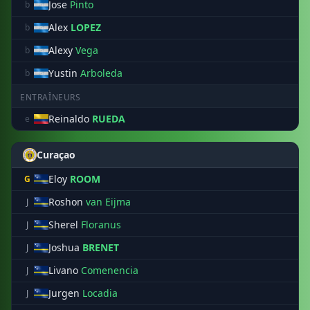
Jose
Pinto
b
Alex
LOPEZ
b
Alexy
Vega
b
Yustin
Arboleda
b
ENTRAÎNEURS
Reinaldo
RUEDA
e
Curaçao
Eloy
ROOM
G
Roshon
van Eijma
J
Sherel
Floranus
J
Joshua
BRENET
J
Livano
Comenencia
J
Jurgen
Locadia
J