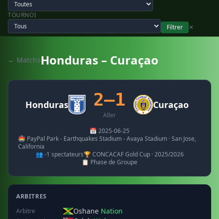
TOURNOI
Filtrer
✕
Honduras – Curaçao
← Matchs
2–1
Honduras
Curaçao
Aller
📅 2025-06-25
🏟️ PayPal Park - Earthquakes Stadium - Avaya Stadium · San Jose,
California
👥 -1 spectateurs
🏆 CONCACAF Gold Cup · 2025/2026
📋 Phase de Groupe
ARBITRES
Oshane
Nation
Arbitre