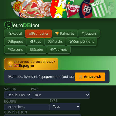
DB
euro
foot
E
Accueil
Pronostics
🏆 Palmarès
Joueurs
Équipes
Pays
Matchs
Compétitions
Saisons
Stades
Tournois
CHAMPION DU MONDE 2026 !
🏆
Espagne
Maillots, livres et équipements foot sur
🛒 Amazon.fr
SAISON
PAYS
TYPE
EQUIPE
COMPÉTITION