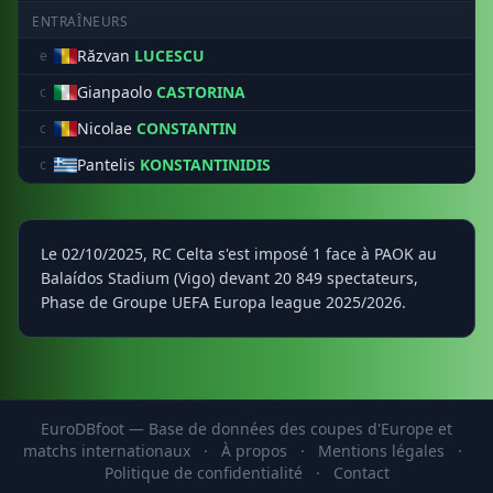
ENTRAÎNEURS
Răzvan
LUCESCU
e
Gianpaolo
CASTORINA
c
Nicolae
CONSTANTIN
c
Pantelis
KONSTANTINIDIS
c
Le 02/10/2025, RC Celta s'est imposé 1 face à PAOK au
Balaídos Stadium (Vigo) devant 20 849 spectateurs,
Phase de Groupe UEFA Europa league 2025/2026.
EuroDBfoot — Base de données des coupes d'Europe et
matchs internationaux
·
À propos
·
Mentions légales
·
Politique de confidentialité
·
Contact