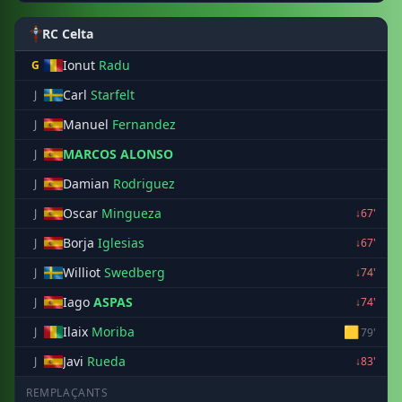
RC Celta
Ionut
Radu
G
Carl
Starfelt
J
Manuel
Fernandez
J
MARCOS ALONSO
J
Damian
Rodriguez
J
Oscar
Mingueza
J
↓67'
Borja
Iglesias
J
↓67'
Williot
Swedberg
J
↓74'
Iago
ASPAS
J
↓74'
Ilaix
Moriba
🟨
J
79'
Javi
Rueda
J
↓83'
REMPLAÇANTS