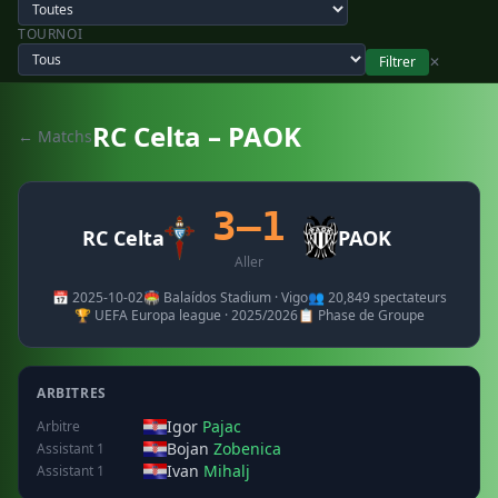
TOURNOI
Filtrer
✕
RC Celta – PAOK
← Matchs
3–1
RC Celta
PAOK
Aller
📅 2025-10-02
🏟️ Balaídos Stadium · Vigo
👥 20,849 spectateurs
🏆 UEFA Europa league · 2025/2026
📋 Phase de Groupe
ARBITRES
Igor
Pajac
Arbitre
Bojan
Zobenica
Assistant 1
Ivan
Mihalj
Assistant 1