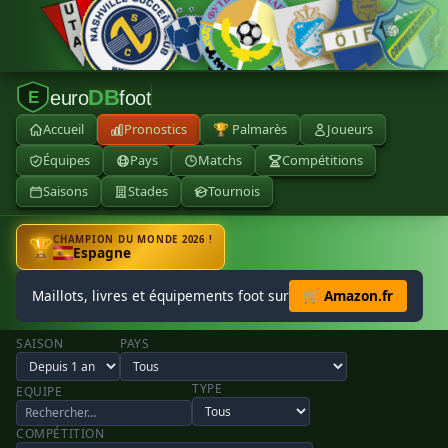
DB
euro
foot
E
Accueil
Pronostics
🏆 Palmarès
Joueurs
Équipes
Pays
Matchs
Compétitions
Saisons
Stades
Tournois
CHAMPION DU MONDE 2026 !
🏆
Espagne
Maillots, livres et équipements foot sur
🛒 Amazon.fr
SAISON
PAYS
TYPE
EQUIPE
COMPÉTITION