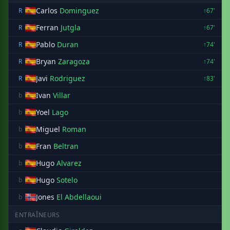
Carlos
Dominguez
R
↑67'
Ferran
Jutgla
R
↑67'
Pablo
Duran
R
↑74'
Bryan
Zaragoza
R
↑74'
Javi
Rodriguez
R
↑83'
Ivan
Villar
b
Yoel
Lago
b
Miguel
Roman
b
Fran
Beltran
b
Hugo
Alvarez
b
Hugo
Sotelo
b
Jones
El Abdellaoui
b
ENTRAÎNEURS