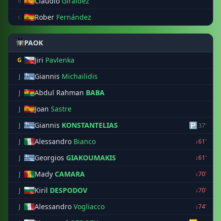
Claudio
Giraldez
e
Rober
Fernández
c
PAOK
Jiri
Pavlenka
G
Giannis
Michailidis
J
Abdul Rahman
BABA
J
Joan
Sastre
J
Giannis
KONSTANTELIAS
🅿
J
37'
Alessandro
Bianco
J
↓61'
Georgios
GIAKOUMAKIS
J
↓61'
Mady
CAMARA
J
↓70'
Kiril
DESPODOV
J
↓70'
Alessandro
Vogliacco
J
↓74'