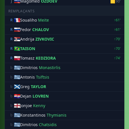
Magomed
OZDOEV
🟨
J
90'
REMPLAÇANTS
Soualiho
Meite
R
↑61'
Fedor
CHALOV
R
↑61'
Andrija
ZIVKOVIC
R
↑70'
TAISON
R
↑70'
Tomasz
KEDZIORA
R
↑74'
Dimitrios
Monastirlis
b
Antonis
Tsiftsis
b
Greg
TAYLOR
b
Dejan
LOVREN
b
Jonjoe
Kenny
b
Konstantinos
Thymianis
b
Dimitrios
Chatsidis
b