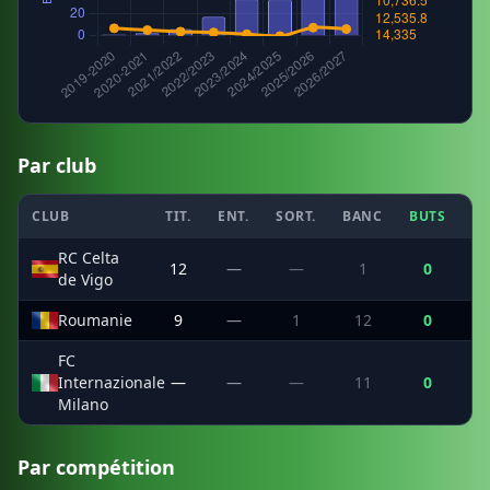
Par club
CLUB
TIT.
ENT.
SORT.
BANC
BUTS
C
RC Celta
12
—
—
1
0
de Vigo
Roumanie
9
—
1
12
0
FC
Internazionale
—
—
—
11
0
Milano
Par compétition