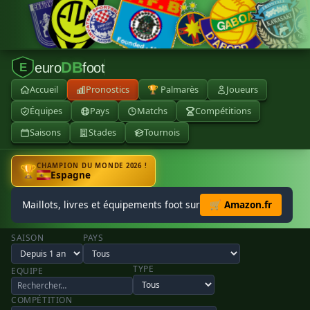
DB
euro
foot
E
Accueil
Pronostics
🏆 Palmarès
Joueurs
Équipes
Pays
Matchs
Compétitions
Saisons
Stades
Tournois
CHAMPION DU MONDE 2026 !
🏆
Espagne
Maillots, livres et équipements foot sur
🛒 Amazon.fr
SAISON
PAYS
TYPE
EQUIPE
COMPÉTITION