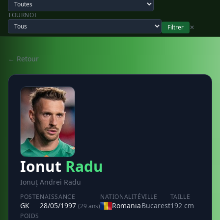
TOURNOI
Filtrer
✕
← Retour
Ionut
Radu
Ionuț Andrei Radu
POSTE
NAISSANCE
NATIONALITÉ
VILLE
TAILLE
GK
28/05/1997
Romania
Bucarest
192 cm
(29 ans)
POIDS