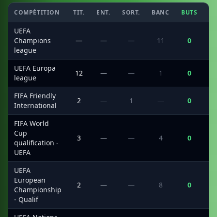
COMPÉTITION
TIT.
ENT.
SORT.
BANC
BUTS
C
UEFA
Champions
—
—
—
11
0
league
UEFA Europa
12
—
—
1
0
league
FIFA Friendly
2
—
1
—
0
International
FIFA World
Cup
3
—
—
4
0
qualification -
UEFA
UEFA
European
2
—
—
8
0
Championship
- Qualif