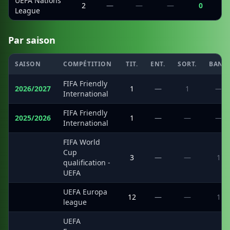
UEFA Nations
2
—
—
—
0
League
Par saison
SAISON
COMPÉTITION
TIT.
ENT.
SORT.
BANC
FIFA Friendly
2026/2027
1
—
1
—
International
FIFA Friendly
2025/2026
1
—
—
—
International
FIFA World
Cup
·
3
—
—
1
qualification -
UEFA
UEFA Europa
·
12
—
—
1
league
UEFA