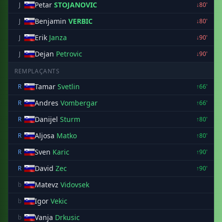
Petar
STOJANOVIC
J
↓80'
Benjamin
VERBIC
J
↓80'
Erik
Janza
J
↓90'
Dejan
Petrovic
J
↓90'
REMPLAÇANTS
Tamar
Svetlin
R
↑66'
Andres
Vombergar
R
↑66'
Danijel
Sturm
R
↑80'
Aljosa
Matko
R
↑80'
Sven
Karic
R
↑90'
David
Zec
R
↑90'
Matevz
Vidovsek
b
Igor
Vekic
b
Vanja
Drkusic
b