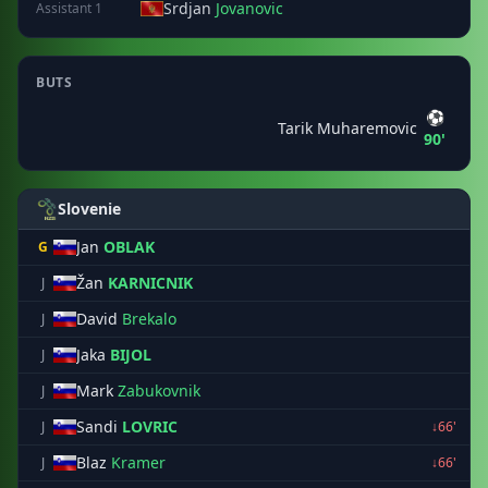
Srdjan
Jovanovic
Assistant 1
BUTS
⚽
Tarik Muharemovic
90'
Slovenie
Jan
OBLAK
G
Žan
KARNICNIK
J
David
Brekalo
J
Jaka
BIJOL
J
Mark
Zabukovnik
J
Sandi
LOVRIC
J
↓66'
Blaz
Kramer
J
↓66'