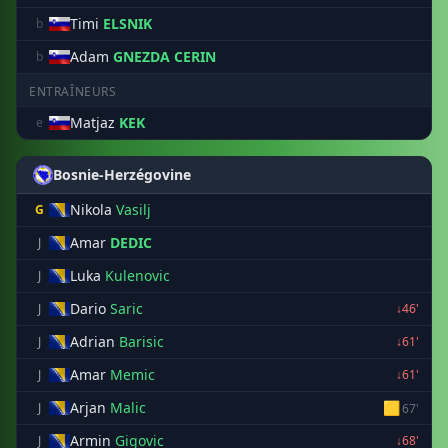
Timi
ELSNIK
b
Adam
GNEZDA CERIN
b
ENTRAÎNEURS
Matjaz
KEK
e
Bosnie-Herzégovine
Nikola
Vasilj
G
Amar
DEDIC
J
Luka
Kulenovic
J
Dario
Saric
J
↓46'
Adrian
Barisic
J
↓61'
Amar
Memic
J
↓61'
Arjan
Malic
🟨
J
67'
Armin
Gigovic
J
↓68'