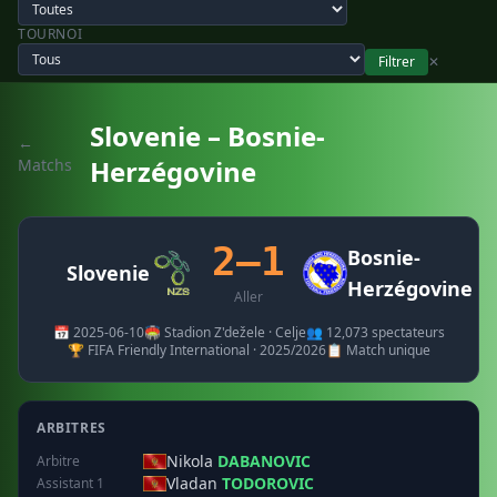
TOURNOI
Filtrer
✕
Slovenie – Bosnie-
←
Herzégovine
Matchs
2–1
Bosnie-
Slovenie
Herzégovine
Aller
📅 2025-06-10
🏟️ Stadion Z'dežele · Celje
👥 12,073 spectateurs
🏆 FIFA Friendly International · 2025/2026
📋 Match unique
ARBITRES
Nikola
DABANOVIC
Arbitre
Vladan
TODOROVIC
Assistant 1