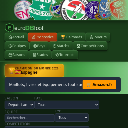
DB
euro
foot
E
Accueil
Pronostics
🏆 Palmarès
Joueurs
Équipes
Pays
Matchs
Compétitions
Saisons
Stades
Tournois
CHAMPION DU MONDE 2026 !
🏆
Espagne
Maillots, livres et équipements foot sur
🛒 Amazon.fr
SAISON
PAYS
TYPE
EQUIPE
COMPÉTITION