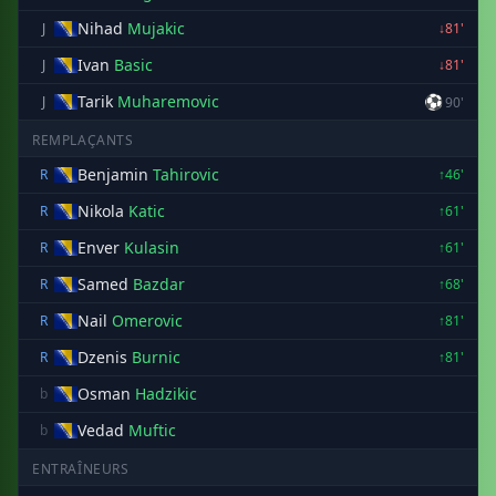
Nihad
Mujakic
J
↓81'
Ivan
Basic
J
↓81'
Tarik
Muharemovic
⚽
J
90'
REMPLAÇANTS
Benjamin
Tahirovic
R
↑46'
Nikola
Katic
R
↑61'
Enver
Kulasin
R
↑61'
Samed
Bazdar
R
↑68'
Nail
Omerovic
R
↑81'
Dzenis
Burnic
R
↑81'
Osman
Hadzikic
b
Vedad
Muftic
b
ENTRAÎNEURS