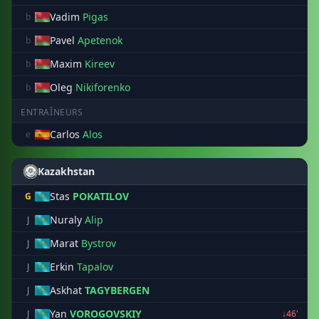
Vadim
Pigas
b
Pavel
Apetenok
b
Maxim
Kireev
b
Oleg
Nikiforenko
b
ENTRAÎNEURS
Carlos
Alos
e
Kazakhstan
Stas
POKATILOV
G
Nuraly
Alip
J
Marat
Bystrov
J
Erkin
Tapalov
J
Askhat
TAGYBERGEN
J
Yan
VOROGOVSKIY
J
↓46'