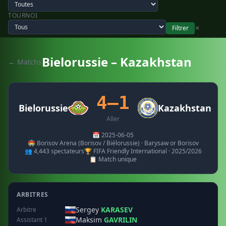
TOURNOI
Filtrer
✕
Bielorussie – Kazakhstan
← Matchs
4–1
Bielorussie
Kazakhstan
Aller
📅 2025-06-05
🏟️ Borisov Arena (Borisov / Biélorussie) · Barysaw or Borisov
👥 4,443 spectateurs
🏆 FIFA Friendly International · 2025/2026
📋 Match unique
ARBITRES
Sergey
KARASEV
Arbitre
Maksim
GAVRILIN
Assistant 1