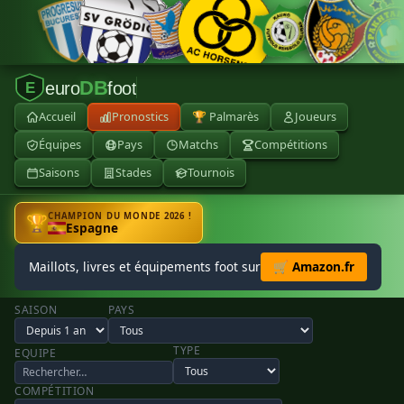
DB
euro
foot
E
Accueil
Pronostics
🏆 Palmarès
Joueurs
Équipes
Pays
Matchs
Compétitions
Saisons
Stades
Tournois
CHAMPION DU MONDE 2026 !
🏆
Espagne
Maillots, livres et équipements foot sur
🛒 Amazon.fr
SAISON
PAYS
TYPE
EQUIPE
COMPÉTITION