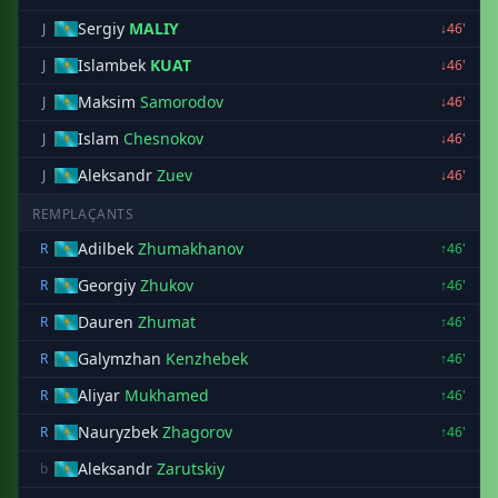
Sergiy
MALIY
J
↓46'
Islambek
KUAT
J
↓46'
Maksim
Samorodov
J
↓46'
Islam
Chesnokov
J
↓46'
Aleksandr
Zuev
J
↓46'
REMPLAÇANTS
Adilbek
Zhumakhanov
R
↑46'
Georgiy
Zhukov
R
↑46'
Dauren
Zhumat
R
↑46'
Galymzhan
Kenzhebek
R
↑46'
Aliyar
Mukhamed
R
↑46'
Nauryzbek
Zhagorov
R
↑46'
Aleksandr
Zarutskiy
b