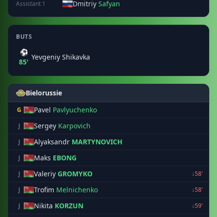
Dmitriy
Safyan
Assistant 1
BUTS
⚽
Yevgeniy Shikavka
85'
Bielorussie
Pavel
Pavlyuchenko
G
Sergey
Karpovich
J
Alyaksandr
MARTYNOVICH
J
Maks
EBONG
J
Valeriy
GROMYKO
J
↓58'
Trofim
Melnichenko
J
↓58'
Nikita
KORZUN
J
↓59'