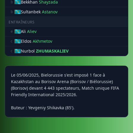
Bekkhan
Shayzada
b
Sultanbek
Astanov
b
ENTRAÎNEURS
Ali
Aliev
e
Eldos
Akhmetov
c
Nurbol
ZHUMASKALIEV
c
Le 05/06/2025, Bielorussie s'est imposé 1 face à
Kazakhstan au Borisov Arena (Borisov / Biélorussie)
(Borisov) devant 4 443 spectateurs, Match unique FIFA
Friendly International 2025/2026.
Buteur : Yevgeniy Shikavka (85').