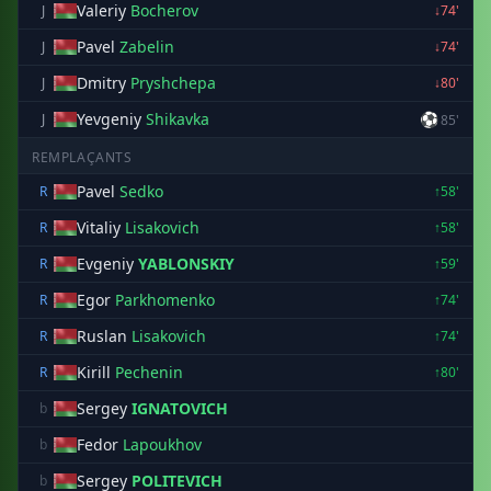
Valeriy
Bocherov
J
↓74'
Pavel
Zabelin
J
↓74'
Dmitry
Pryshchepa
J
↓80'
Yevgeniy
Shikavka
⚽
J
85'
REMPLAÇANTS
Pavel
Sedko
R
↑58'
Vitaliy
Lisakovich
R
↑58'
Evgeniy
YABLONSKIY
R
↑59'
Egor
Parkhomenko
R
↑74'
Ruslan
Lisakovich
R
↑74'
Kirill
Pechenin
R
↑80'
Sergey
IGNATOVICH
b
Fedor
Lapoukhov
b
Sergey
POLITEVICH
b