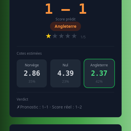
1 – 1
Score prédit
Angleterre
★
★★★★
1/5
Cotes estimées
Norvège
Nul
Angleterre
2.86
4.39
2.37
35%
23%
42%
Verdict
✗
Pronostic : 1–1 · Score réel : 1–2