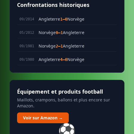
Confrontations historiques
Angleterre
Norvège
1–0
09/2014
Norvège
Angleterre
0–1
05/2012
Norvège
Angleterre
2–1
09/1981
Angleterre
Norvège
4–0
09/1980
Équipement et produits football
Maillots, crampons, ballons et plus encore sur
Amazon.
Voir sur Amazon →
⚽