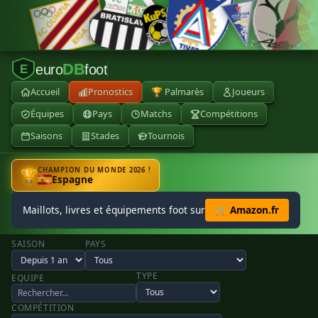
DB
euro
foot
E
Accueil
Pronostics
🏆 Palmarès
Joueurs
Équipes
Pays
Matchs
Compétitions
Saisons
Stades
Tournois
CHAMPION DU MONDE 2026 !
🏆
Espagne
Maillots, livres et équipements foot sur
🛒 Amazon.fr
SAISON
PAYS
TYPE
EQUIPE
COMPÉTITION