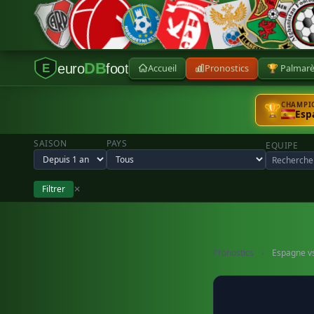
DB
euro
foot
Accueil
Pronostics
🏆 Palmar
E
CHAMPIO
🏆
Esp
SAISON
PAYS
EQUIPE
Filtrer
✕
Pronostics
›
Espagne v