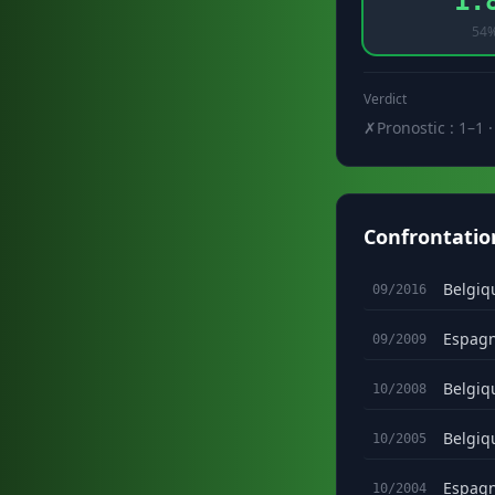
1.
54
Verdict
✗
Pronostic : 1–1 ·
Confrontatio
Belgiq
09/2016
Espag
09/2009
Belgiq
10/2008
Belgiq
10/2005
Espag
10/2004