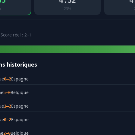
85
4.32
4
%
23%
 Score réel : 2–1
ns historiques
ue
Espagne
0–2
ne
Belgique
5–0
ue
Espagne
1–2
ue
Espagne
0–2
ne
Belgique
2–0