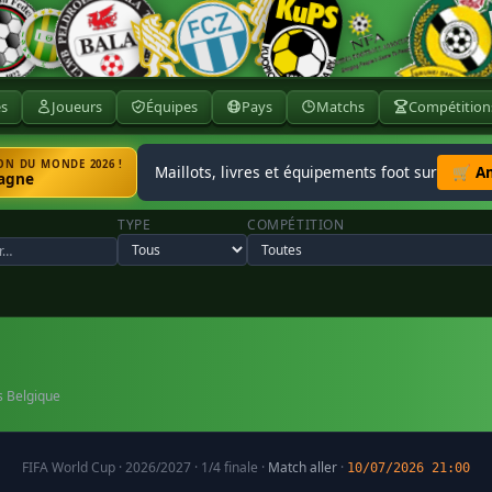
ès
Joueurs
Équipes
Pays
Matchs
Compétition
N DU MONDE 2026 !
Maillots, livres et équipements foot sur
🛒 A
agne
TYPE
COMPÉTITION
s Belgique
FIFA World Cup · 2026/2027 · 1/4 finale ·
Match aller
·
10/07/2026 21:00