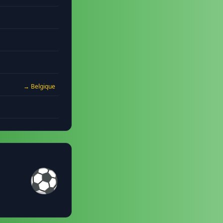
→ Belgique
⚽