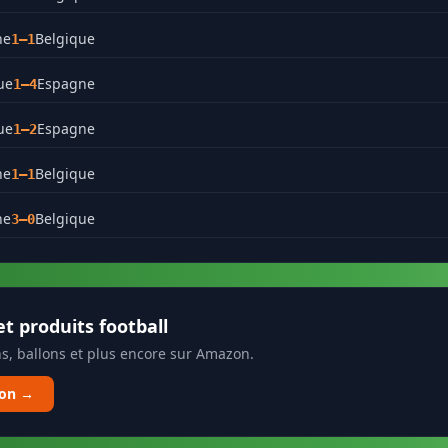
ne
Belgique
1–1
ue
Espagne
1–4
ue
Espagne
1–2
ne
Belgique
1–1
ne
Belgique
3–0
t produits football
s, ballons et plus encore sur Amazon.
zon →