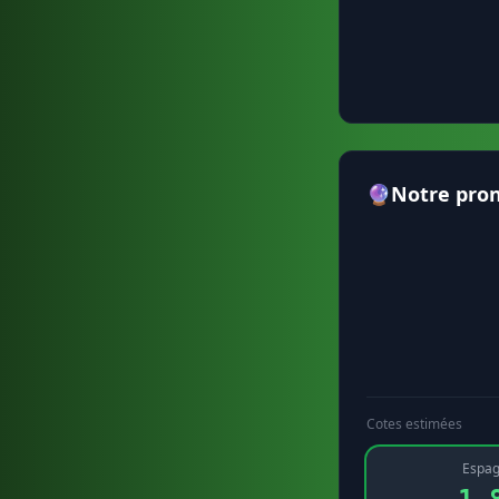
🔮
Notre pron
Cotes estimées
Espa