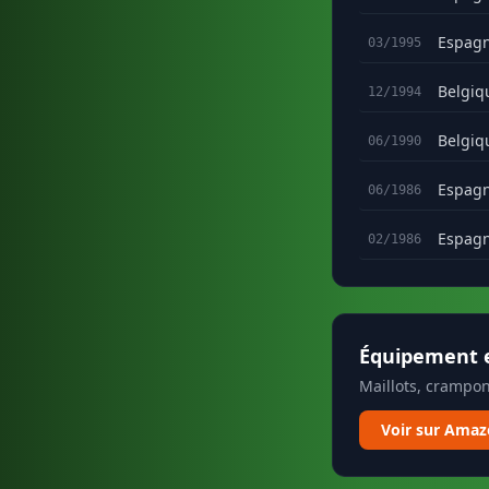
Espag
03/1995
Belgiq
12/1994
Belgiq
06/1990
Espag
06/1986
Espag
02/1986
Équipement e
Maillots, crampon
Voir sur Ama