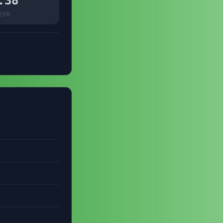
.38
23%