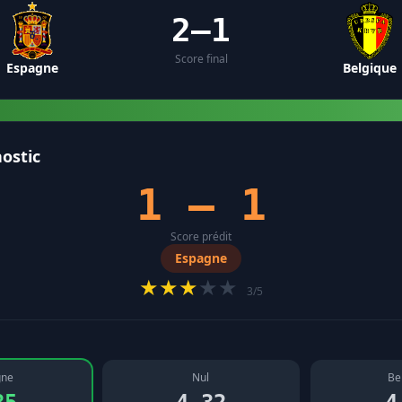
2–1
Score final
Espagne
Belgique
ostic
1 – 1
Score prédit
Espagne
★★★
★★
3/5
gne
Nul
Be