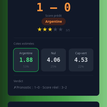
1 – 0
Score prédit
Argentine
★★★
★★
3/5
Cotes estimées
Argentine
Nul
Cap-vert
1.88
4.06
4.53
53%
25%
22%
Verdict
✗
Pronostic : 1–0 · Score réel : 3–2