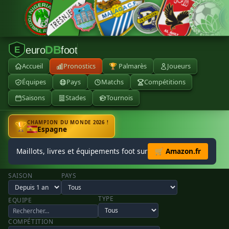
DB
euro
foot
E
Accueil
Pronostics
🏆 Palmarès
Joueurs
Équipes
Pays
Matchs
Compétitions
Saisons
Stades
Tournois
CHAMPION DU MONDE 2026 !
🏆
Espagne
Maillots, livres et équipements foot sur
🛒 Amazon.fr
SAISON
PAYS
TYPE
EQUIPE
COMPÉTITION