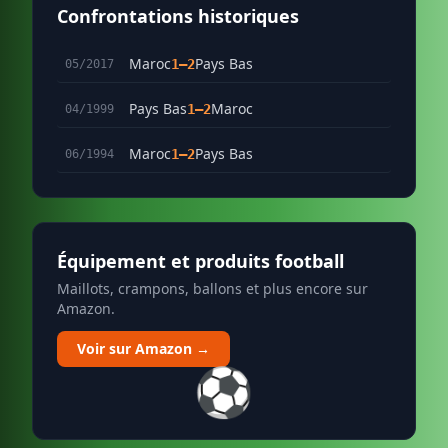
Confrontations historiques
Maroc
Pays Bas
1–2
05/2017
Pays Bas
Maroc
1–2
04/1999
Maroc
Pays Bas
1–2
06/1994
Équipement et produits football
Maillots, crampons, ballons et plus encore sur
Amazon.
Voir sur Amazon →
⚽