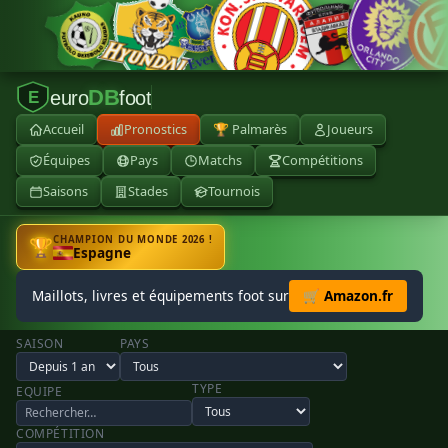
DB
euro
foot
E
Accueil
Pronostics
🏆 Palmarès
Joueurs
Équipes
Pays
Matchs
Compétitions
Saisons
Stades
Tournois
CHAMPION DU MONDE 2026 !
🏆
Espagne
Maillots, livres et équipements foot sur
🛒 Amazon.fr
SAISON
PAYS
TYPE
EQUIPE
COMPÉTITION