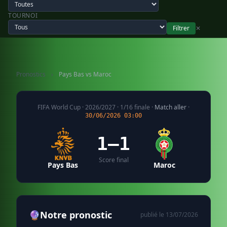
TOURNOI
Filtrer
✕
Pronostics
›
Pays Bas vs Maroc
FIFA World Cup · 2026/2027 · 1/16 finale ·
Match aller
·
30/06/2026 03:00
1–1
Score final
Pays Bas
Maroc
🔮
Notre pronostic
publié le 13/07/2026