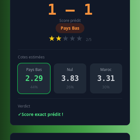
1 – 1
Score prédit
Pays Bas
★★
★★★
2/5
Cotes estimées
Pays Bas
Nul
Maroc
2.29
3.83
3.31
44%
26%
30%
Verdict
✓
Score exact prédit !