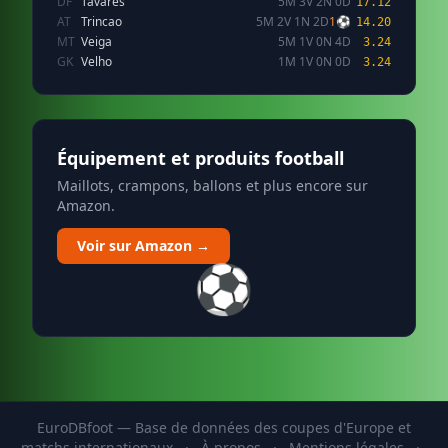
DF
Tavares
5M 3V 2N 0D
17.12
AT
Trincao
5M 2V 1N 2D
1⚽
14.20
MT
Veiga
5M 1V 0N 4D
3.24
GK
Velho
1M 1V 0N 0D
3.24
Équipement et produits football
Maillots, crampons, ballons et plus encore sur
Amazon.
Voir sur Amazon →
⚽
EuroDBfoot — Base de données des coupes d'Europe et
matchs internationaux
·
À propos
·
Mentions légales
·