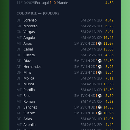
11/10/2025
Portugal
Irlande
1–0
4.58
COLOMBIE — JOUEURS
DF
Lorenzo
5M 2V 1N 2D
4.42
GK
Montero
5M 2V 2N 1D
6.23
GK
Vargas
5M 2V 1N 2D
8.01
MT
Angulo
4M 4V 0N 0D
10.45
MT
Arias
5M 3V 0N 2D
1⚽
11.07
DF
Cabal
5M 2V 1N 2D
13.05
DF
Cuesta
5M 1V 2N 2D
4.86
AT
Diaz
5M 2V 1N 2D
3⚽
23.50
AT
Hernandez
5M 2V 1N 2D
2⚽
8.95
DF
Mina
5M 2V 2N 1D
1⚽
9.54
DF
Mojica
5M 2V 1N 2D
7.11
DF
Munoz
5M 4V 0N 1D
13.58
MT
Portilla
5M 4V 1N 0D
13.59
MT
Rios
5M 1V 0N 4D
1⚽
5.59
MT
Roman
3M 1V 2N 0D
4.23
DF
Sanchez
5M 2V 0N 3D
1⚽
14.33
AT
Suarez
5M 1V 1N 3D
1⚽
10.96
DF
Arias
5M 4V 0N 1D
12.96
MT
Asprilla
5M 2V 1N 2D
4.42