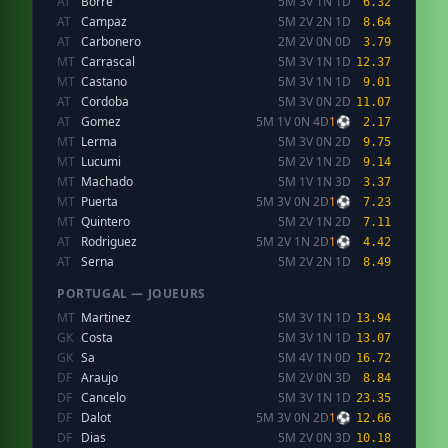
AT
Borre
5M 3V 1N 1D
6.32
AT
Campaz
5M 2V 2N 1D
8.64
AT
Carbonero
2M 2V 0N 0D
3.79
MT
Carrascal
5M 3V 1N 1D
12.37
MT
Castano
5M 3V 1N 1D
9.01
AT
Cordoba
5M 3V 0N 2D
11.07
AT
Gomez
5M 1V 0N 4D
1⚽
2.17
MT
Lerma
5M 3V 0N 2D
9.75
MT
Lucumi
5M 2V 1N 2D
9.14
MT
Machado
5M 1V 1N 3D
3.37
MT
Puerta
5M 3V 0N 2D
1⚽
7.23
MT
Quintero
5M 2V 1N 2D
7.11
AT
Rodriguez
5M 2V 1N 2D
1⚽
4.42
AT
Serna
5M 2V 2N 1D
8.49
PORTUGAL — JOUEURS
MT
Martinez
5M 3V 1N 1D
13.94
GK
Costa
5M 3V 1N 1D
13.07
GK
Sa
5M 4V 1N 0D
16.72
DF
Araujo
5M 2V 0N 3D
8.84
DF
Cancelo
5M 3V 1N 1D
23.35
DF
Dalot
5M 3V 0N 2D
1⚽
12.66
DF
Dias
5M 2V 0N 3D
10.18