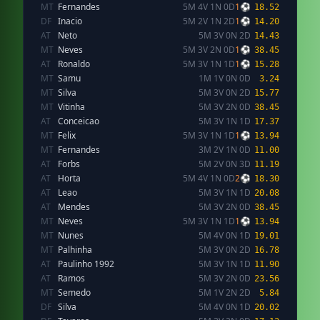
MT
Fernandes
5M 4V 1N 0D
1⚽
18.52
DF
Inacio
5M 2V 1N 2D
1⚽
14.20
AT
Neto
5M 3V 0N 2D
14.43
MT
Neves
5M 3V 2N 0D
1⚽
38.45
AT
Ronaldo
5M 3V 1N 1D
1⚽
15.28
MT
Samu
1M 1V 0N 0D
3.24
MT
Silva
5M 3V 0N 2D
15.77
MT
Vitinha
5M 3V 2N 0D
38.45
AT
Conceicao
5M 3V 1N 1D
17.37
MT
Felix
5M 3V 1N 1D
1⚽
13.94
MT
Fernandes
3M 2V 1N 0D
11.00
AT
Forbs
5M 2V 0N 3D
11.19
AT
Horta
5M 4V 1N 0D
2⚽
18.30
AT
Leao
5M 3V 1N 1D
20.08
AT
Mendes
5M 3V 2N 0D
38.45
MT
Neves
5M 3V 1N 1D
1⚽
13.94
MT
Nunes
5M 4V 0N 1D
19.01
MT
Palhinha
5M 3V 0N 2D
16.78
AT
Paulinho 1992
5M 3V 1N 1D
11.90
AT
Ramos
5M 3V 2N 0D
23.56
MT
Semedo
5M 1V 2N 2D
5.84
DF
Silva
5M 4V 0N 1D
20.02