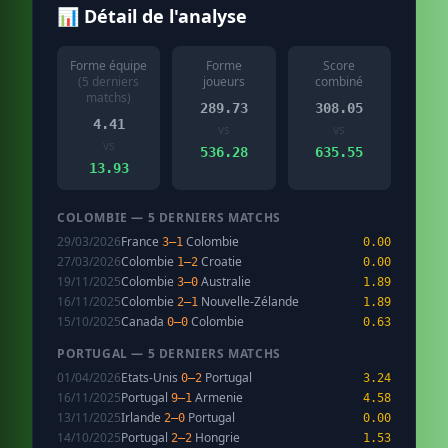
📊 Détail de l'analyse
Forme équipe
Forme
Score
(5 derniers
joueurs
combiné
matchs)
289.73
308.05
4.41
vs
vs
vs
536.28
635.55
13.93
COLOMBIE — 5 DERNIERS MATCHS
29/03/2026
France
Colombie
3–1
0.00
27/03/2026
Colombie
Croatie
1–2
0.00
19/11/2025
Colombie
Australie
3–0
1.89
16/11/2025
Colombie
Nouvelle-Zélande
2–1
1.89
15/10/2025
Canada
Colombie
0–0
0.63
PORTUGAL — 5 DERNIERS MATCHS
01/04/2026
Etats-Unis
Portugal
0–2
3.24
16/11/2025
Portugal
Armenie
9–1
4.58
13/11/2025
Irlande
Portugal
2–0
0.00
14/10/2025
Portugal
Hongrie
2–2
1.53