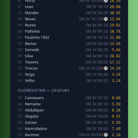
AT
Horta
5M 4V 1N 0D
2⚽
18.30
AT
Leao
5M 3V 1N 1D
20.08
AT
Mendes
5M 3V 2N 0D
38.45
MT
Neves
5M 3V 1N 1D
1⚽
13.94
MT
Nunes
5M 4V 0N 1D
19.01
MT
Palhinha
5M 3V 0N 2D
16.78
AT
Paulinho 1992
5M 3V 1N 1D
11.90
AT
Ramos
5M 3V 2N 0D
23.56
MT
Semedo
5M 1V 2N 2D
5.84
DF
Silva
5M 4V 0N 1D
20.02
DF
Tavares
5M 3V 2N 0D
17.12
AT
Trincao
5M 2V 1N 2D
1⚽
14.20
MT
Veiga
5M 1V 0N 4D
3.24
GK
Velho
1M 1V 0N 0D
3.24
OUZBÉKISTAN — JOUEURS
DF
Cannavaro
5M 3V 1N 1D
9.89
GK
Nematov
5M 2V 2N 1D
5.50
DF
Abdullayev
5M 3V 2N 0D
8.28
DF
Aliqulov
5M 4V 1N 0D
9.55
MT
Ganiev
5M 2V 2N 1D
5.50
MT
Hamrobekov
5M 3V 2N 0D
7.40
DF
Karimov
2M 0V 2N 0D
1⚽
2.16