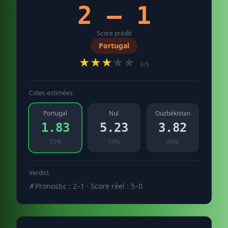
2 – 1
Score prédit
Portugal
★★★
★★
3/5
Cotes estimées
Portugal
Nul
Ouzbékistan
1.83
5.23
3.82
55%
19%
26%
Verdict
✗
Pronostic : 2–1 · Score réel : 5–0