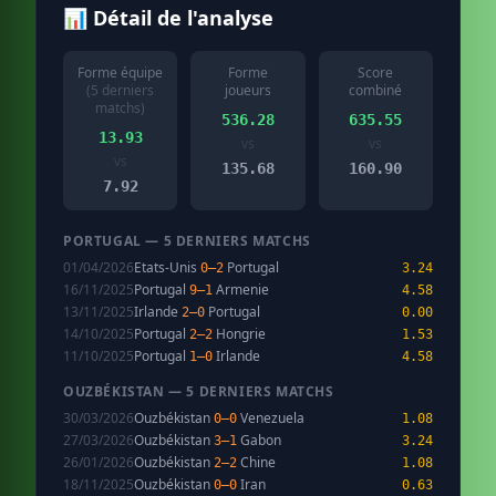
📊 Détail de l'analyse
Forme équipe
Forme
Score
(5 derniers
joueurs
combiné
matchs)
536.28
635.55
13.93
vs
vs
vs
135.68
160.90
7.92
PORTUGAL — 5 DERNIERS MATCHS
01/04/2026
Etats-Unis
Portugal
0–2
3.24
16/11/2025
Portugal
Armenie
9–1
4.58
13/11/2025
Irlande
Portugal
2–0
0.00
14/10/2025
Portugal
Hongrie
2–2
1.53
11/10/2025
Portugal
Irlande
1–0
4.58
OUZBÉKISTAN — 5 DERNIERS MATCHS
30/03/2026
Ouzbékistan
Venezuela
0–0
1.08
27/03/2026
Ouzbékistan
Gabon
3–1
3.24
26/01/2026
Ouzbékistan
Chine
2–2
1.08
18/11/2025
Ouzbékistan
Iran
0–0
0.63