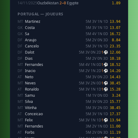
14/11/2025
Ouzbékistan
Egypte
2–0
1.89
PORTUGAL — JOUEURS
MT
Martinez
5M 3V 1N 1D
13.94
GK
Costa
5M 3V 1N 1D
13.07
GK
Sa
5M 4V 1N 0D
16.72
DF
Araujo
5M 2V 0N 3D
8.84
DF
Cancelo
5M 3V 1N 1D
23.35
DF
Dalot
5M 3V 0N 2D
1⚽
12.66
DF
Dias
5M 2V 0N 3D
10.18
MT
Fernandes
5M 4V 1N 0D
1⚽
18.52
DF
Inacio
5M 2V 1N 2D
1⚽
14.20
AT
Neto
5M 3V 0N 2D
14.43
MT
Neves
5M 3V 2N 0D
1⚽
38.45
AT
Ronaldo
5M 3V 1N 1D
1⚽
15.28
MT
Samu
1M 1V 0N 0D
3.24
MT
Silva
5M 3V 0N 2D
15.77
MT
Vitinha
5M 3V 2N 0D
38.45
AT
Conceicao
5M 3V 1N 1D
17.37
MT
Felix
5M 3V 1N 1D
1⚽
13.94
MT
Fernandes
3M 2V 1N 0D
11.00
AT
Forbs
5M 2V 0N 3D
11.19