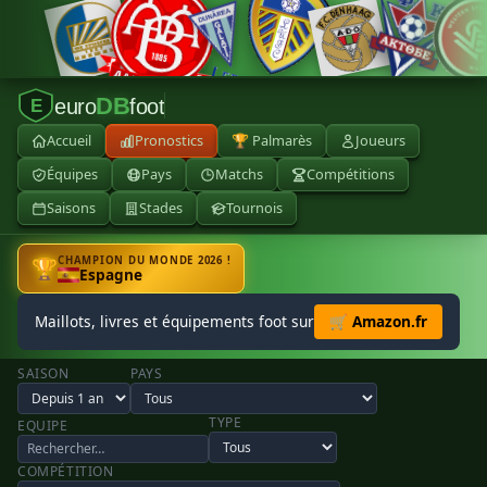
DB
euro
foot
E
Accueil
Pronostics
🏆 Palmarès
Joueurs
Équipes
Pays
Matchs
Compétitions
Saisons
Stades
Tournois
CHAMPION DU MONDE 2026 !
🏆
Espagne
Maillots, livres et équipements foot sur
🛒 Amazon.fr
SAISON
PAYS
TYPE
EQUIPE
COMPÉTITION