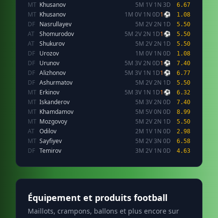
MT
Khusanov
5M 1V 1N 3D
6.67
MT
Khusanov
1M 0V 1N 0D
1⚽
1.08
DF
Nasrullayev
5M 2V 2N 1D
5.50
AT
Shomurodov
5M 2V 2N 1D
1⚽
5.50
AT
Shukurov
5M 2V 2N 1D
5.50
DF
Urozov
1M 0V 1N 0D
1.08
DF
Urunov
5M 3V 2N 0D
1⚽
7.40
DF
Alizhonov
5M 3V 1N 1D
1⚽
6.77
DF
Ashurmatov
5M 2V 2N 1D
5.50
MT
Erkinov
5M 3V 1N 1D
1⚽
6.32
MT
Iskanderov
5M 3V 2N 0D
7.40
MT
Khamdamov
5M 5V 0N 0D
8.99
MT
Mozgovoy
5M 2V 2N 1D
5.50
AT
Odilov
2M 1V 1N 0D
2.98
MT
Sayfiyev
5M 2V 3N 0D
6.58
DF
Temirov
3M 2V 1N 0D
4.63
Équipement et produits football
Maillots, crampons, ballons et plus encore sur