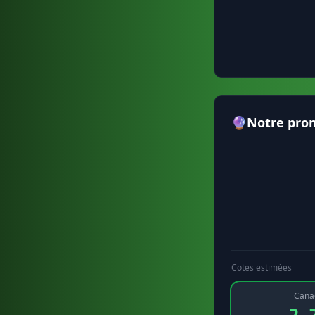
🔮
Notre pron
Cotes estimées
Cana