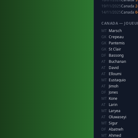
1
19/11/2025
Canada
2
14/11/2025
Canada
0
CANADA — JOUEU
MT
Marsch
GK
Crepeau
GK
Pantemis
GK
St Clair
DF
Bassong
AT
Buchanan
AT
David
AT
Elloumi
MT
Eustaquio
AT
Jimoh
DF
Jones
MT
Kone
AT
Larin
MT
Laryea
AT
Oluwaseyi
MT
Sigur
DF
Abatneh
MT
Ahmed