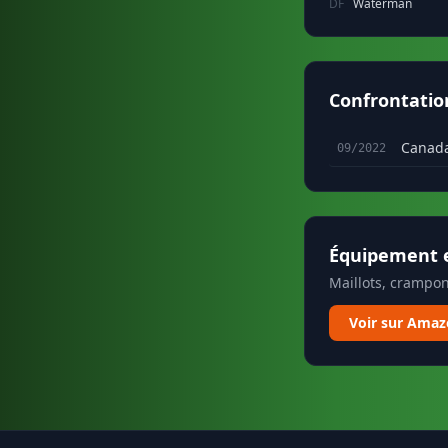
DF
Waterman
Confrontatio
Canad
09/2022
Équipement e
Maillots, crampon
Voir sur Ama