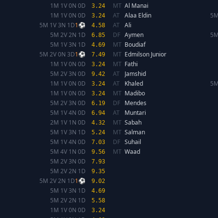
1M 1V 0N 0D
MT
Al Manai
3.24
1M 1V 0N 0D
AT
Alaa Eldin
5M
3.24
5M 1V 3N 1D
1⚽
AT
Ali
4.58
5M 2V 2N 1D
DF
Aymen
5M
6.85
5M 1V 3N 1D
MT
Boudiaf
4.69
5M 2V 0N 3D
1⚽
MT
Edmilson Junior
7.49
1M 1V 0N 0D
MT
Fathi
3.24
5M 2V 3N 0D
AT
Jamshid
9.42
1M 1V 0N 0D
AT
Khaled
5M
3.24
1M 1V 0N 0D
MT
Madibo
3.24
5M 2V 3N 0D
DF
Mendes
6.19
5M 1V 4N 0D
AT
Muntari
6.94
2M 1V 1N 0D
MT
Sabah
4.32
5M 1V 3N 1D
MT
Salman
5.24
5M 1V 4N 0D
DF
Suhail
7.03
5M 4V 1N 0D
MT
Waad
9.56
5M 2V 3N 0D
7.93
5M 2V 2N 1D
9.35
5M 2V 2N 1D
1⚽
9.02
5M 1V 3N 1D
4.69
5M 2V 2N 1D
5.58
1M 1V 0N 0D
3.24