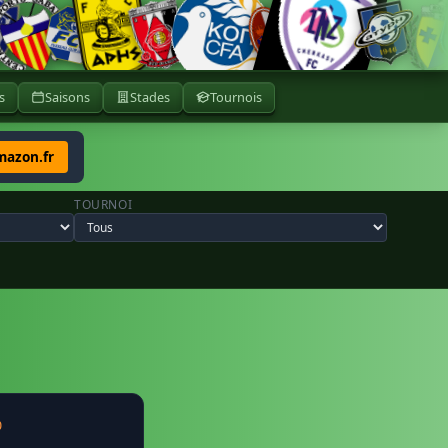
s
Saisons
Stades
Tournois
mazon.fr
TOURNOI
0