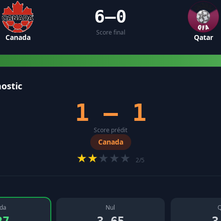
6–0
Score final
Canada
Qatar
ostic
1 – 1
Score prédit
Canada
★★
★★★
2/5
da
Nul
Q