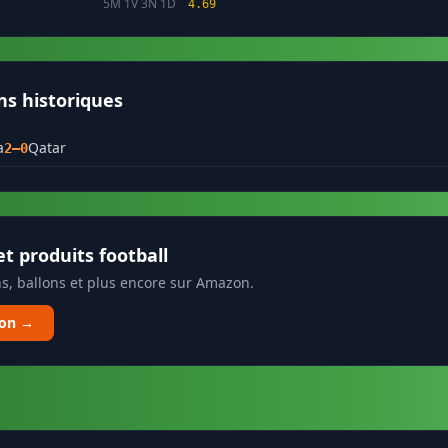
5M 1V 3N 1D
4.69
ns historiques
a
Qatar
2–0
t produits football
s, ballons et plus encore sur Amazon.
zon →