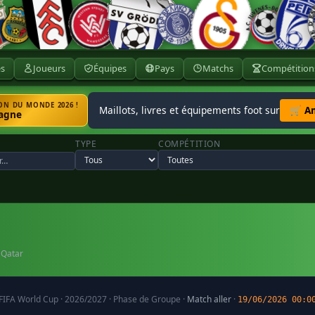
ès
Joueurs
Équipes
Pays
Matchs
Compétition
N DU MONDE 2026 !
Maillots, livres et équipements foot sur
🛒 A
agne
TYPE
COMPÉTITION
 Qatar
FIFA World Cup · 2026/2027 · Phase de Groupe ·
Match aller
·
19/06/2026 00:0