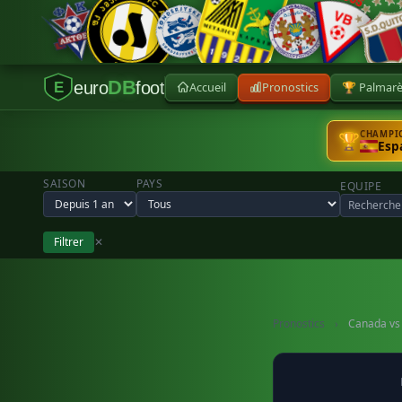
DB
euro
foot
Accueil
Pronostics
🏆 Palmar
E
CHAMPIO
🏆
Esp
SAISON
PAYS
EQUIPE
Filtrer
✕
Pronostics
›
Canada vs