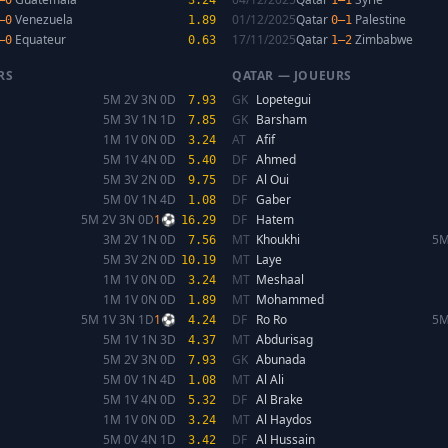
–0
3.24
1–1
Venezuela
01/12/2025
Qatar
Palestine
–0
1.89
0–1
Equateur
17/11/2025
Qatar
Zimbabwe
–0
0.63
1–2
RS
QATAR — JOUEURS
5M 2V 3N 0D
GK
Lopetegui
7.93
5M 3V 1N 1D
GK
Barsham
7.85
1M 1V 0N 0D
AT
Afif
3.24
5M 1V 4N 0D
DF
Ahmed
5.40
5M 3V 2N 0D
DF
Al Oui
9.75
5M 0V 1N 4D
DF
Gaber
1.08
5M 2V 3N 0D
1⚽
DF
Hatem
16.29
3M 2V 1N 0D
MT
Khoukhi
5M
7.56
5M 3V 2N 0D
MT
Laye
10.19
1M 1V 0N 0D
MT
Meshaal
3.24
1M 1V 0N 0D
MT
Mohammed
1.89
5M 1V 3N 1D
1⚽
DF
Ro Ro
5M
4.24
5M 1V 1N 3D
MT
Abdurisag
4.37
5M 2V 3N 0D
GK
Abunada
7.93
5M 0V 1N 4D
MT
Al Ali
1.08
5M 1V 4N 0D
DF
Al Brake
5.32
1M 1V 0N 0D
MT
Al Haydos
3.24
5M 0V 4N 1D
DF
Al Hussain
3.42