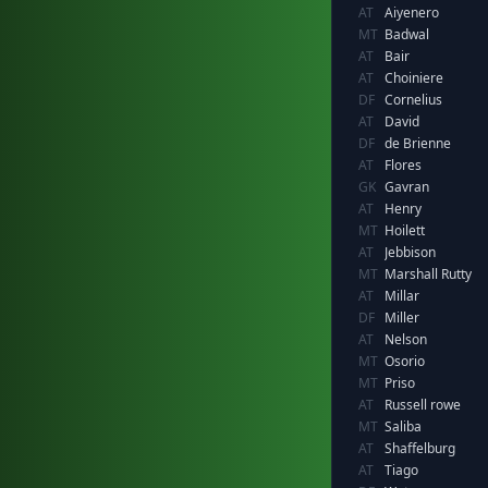
AT
Aiyenero
MT
Badwal
AT
Bair
AT
Choiniere
DF
Cornelius
AT
David
DF
de Brienne
AT
Flores
GK
Gavran
AT
Henry
MT
Hoilett
AT
Jebbison
MT
Marshall Rutty
AT
Millar
DF
Miller
AT
Nelson
MT
Osorio
MT
Priso
AT
Russell rowe
MT
Saliba
AT
Shaffelburg
AT
Tiago