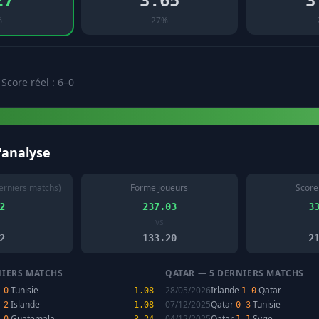
27
3.65
3
%
27%
 Score réel : 6–0
l'analyse
erniers matchs)
Forme joueurs
Score
2
237.03
3
vs
2
133.20
2
NIERS MATCHS
QATAR — 5 DERNIERS MATCHS
Tunisie
28/05/2026
Irlande
Qatar
–0
1.08
1–0
Islande
07/12/2025
Qatar
Tunisie
–2
1.08
0–3
Guatemala
04/12/2025
Qatar
Syrie