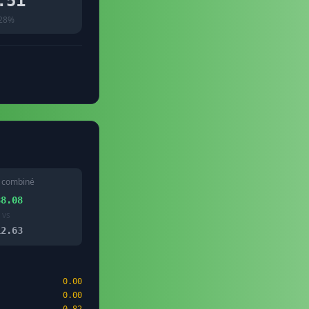
.51
28%
 combiné
38.08
vs
12.63
0.00
0.00