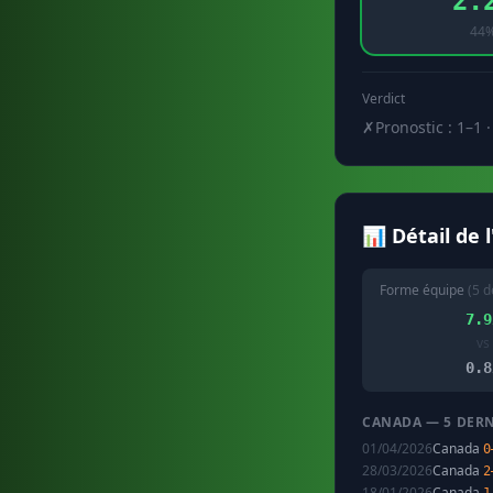
2.
44
Verdict
✗
Pronostic : 1–1 ·
📊 Détail de 
Forme équipe
(5 d
7.9
vs
0.8
CANADA — 5 DER
01/04/2026
Canada
0
28/03/2026
Canada
2
18/01/2026
Canada