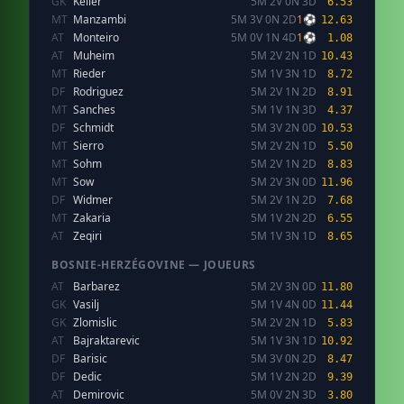
GK
Keller
5M 2V 0N 3D
6.53
MT
Manzambi
5M 3V 0N 2D
1⚽
12.63
AT
Monteiro
5M 0V 1N 4D
1⚽
1.08
AT
Muheim
5M 2V 2N 1D
10.43
MT
Rieder
5M 1V 3N 1D
8.72
DF
Rodriguez
5M 2V 1N 2D
8.91
MT
Sanches
5M 1V 1N 3D
4.37
DF
Schmidt
5M 3V 2N 0D
10.53
MT
Sierro
5M 2V 2N 1D
5.50
MT
Sohm
5M 2V 1N 2D
8.83
MT
Sow
5M 2V 3N 0D
11.96
DF
Widmer
5M 2V 1N 2D
7.68
MT
Zakaria
5M 1V 2N 2D
6.55
AT
Zeqiri
5M 1V 3N 1D
8.65
BOSNIE-HERZÉGOVINE — JOUEURS
AT
Barbarez
5M 2V 3N 0D
11.80
GK
Vasilj
5M 1V 4N 0D
11.44
GK
Zlomislic
5M 2V 2N 1D
5.83
AT
Bajraktarevic
5M 1V 3N 1D
10.92
DF
Barisic
5M 3V 0N 2D
8.47
DF
Dedic
5M 1V 2N 2D
9.39
AT
Demirovic
5M 0V 2N 3D
3.80