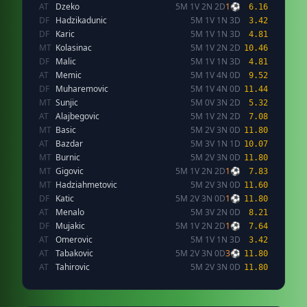
AT
Dzeko
5M 1V 2N 2D
1⚽
6.16
DF
Hadzikadunic
5M 1V 1N 3D
3.42
DF
Karic
5M 1V 1N 3D
4.81
MT
Kolasinac
5M 1V 2N 2D
10.46
DF
Malic
5M 1V 1N 3D
4.81
AT
Memic
5M 1V 4N 0D
9.52
DF
Muharemovic
5M 1V 4N 0D
11.44
MT
Sunjic
5M 0V 3N 2D
5.32
AT
Alajbegovic
5M 1V 2N 2D
7.08
MT
Basic
5M 2V 3N 0D
11.80
AT
Bazdar
5M 3V 1N 1D
10.07
MT
Burnic
5M 2V 3N 0D
11.80
MT
Gigovic
5M 1V 2N 2D
1⚽
7.83
MT
Hadziahmetovic
5M 2V 3N 0D
11.60
DF
Katic
5M 2V 3N 0D
1⚽
11.80
AT
Menalo
5M 3V 2N 0D
8.21
DF
Mujakic
5M 1V 2N 2D
1⚽
7.64
AT
Omerovic
5M 1V 1N 3D
3.42
AT
Tabakovic
5M 2V 3N 0D
3⚽
11.80
AT
Tahirovic
5M 2V 3N 0D
11.80