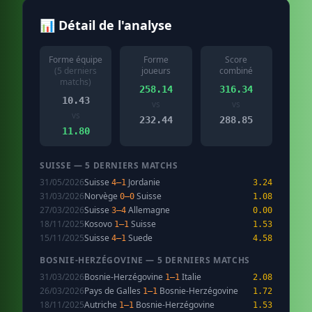
📊 Détail de l'analyse
Forme équipe
Forme
Score
(5 derniers
joueurs
combiné
matchs)
258.14
316.34
10.43
vs
vs
vs
232.44
288.85
11.80
SUISSE — 5 DERNIERS MATCHS
31/05/2026
Suisse
Jordanie
4–1
3.24
31/03/2026
Norvège
Suisse
0–0
1.08
27/03/2026
Suisse
Allemagne
3–4
0.00
18/11/2025
Kosovo
Suisse
1–1
1.53
15/11/2025
Suisse
Suede
4–1
4.58
BOSNIE-HERZÉGOVINE — 5 DERNIERS MATCHS
31/03/2026
Bosnie-Herzégovine
Italie
1–1
2.08
26/03/2026
Pays de Galles
Bosnie-Herzégovine
1–1
1.72
18/11/2025
Autriche
Bosnie-Herzégovine
1–1
1.53