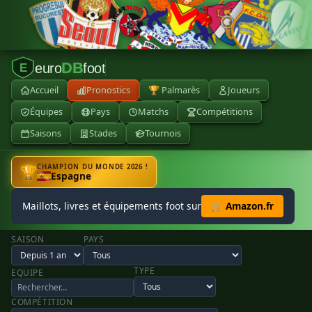
DB
euro
foot
E
Accueil
Pronostics
🏆 Palmarès
Joueurs
Équipes
Pays
Matchs
Compétitions
Saisons
Stades
Tournois
CHAMPION DU MONDE 2026 !
🏆
Espagne
Maillots, livres et équipements foot sur
🛒 Amazon.fr
SAISON
PAYS
TYPE
EQUIPE
COMPÉTITION