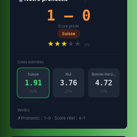
1 – 0
Score prédit
Suisse
★★★
★★
3/5
Cotes estimées
Suisse
Nul
Bosnie-Herzégovine
1.91
3.76
4.72
52%
27%
21%
Verdict
✗
Pronostic : 1–0 · Score réel : 4–1