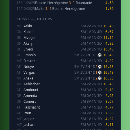
15/11/2025
Bosnie-Herzégovine
Roumanie
3–1
4.58
12/10/2025
Malte
Bosnie-Herzégovine
1–4
1.89
SUISSE — JOUEURS
MT
Yakin
5M 2V 2N 1D
10.43
GK
Kobel
5M 1V 0N 4D
6.67
GK
Mvogo
5M 4V 1N 0D
11.12
DF
Akanji
5M 1V 1N 3D
4.32
DF
Elvedi
5M 2V 2N 1D
10.43
AT
Embolo
5M 2V 2N 1D
3⚽
10.43
MT
Freuler
5M 1V 1N 3D
4.32
AT
Ndoye
5M 2V 2N 1D
2⚽
10.53
AT
Vargas
5M 2V 2N 1D
1⚽
10.43
MT
Xhaka
5M 2V 2N 1D
2⚽
10.88
MT
Aebischer
5M 2V 2N 1D
10.43
AT
Amdouni
5M 3V 1N 1D
9.13
DF
Amenda
5M 0V 2N 3D
2.95
DF
Comert
5M 3V 1N 1D
8.67
AT
Fassnacht
5M 1V 1N 3D
4.77
AT
Itten
5M 2V 0N 3D
7.83
MT
Jaquez
5M 1V 1N 3D
4.32
MT
Jashari
5M 3V 1N 1D
8.11