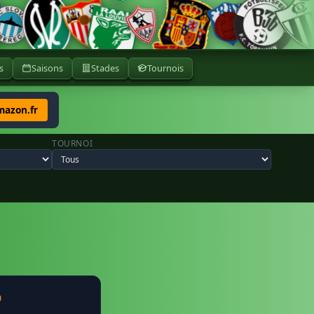
s
Saisons
Stades
Tournois
mazon.fr
TOURNOI
0