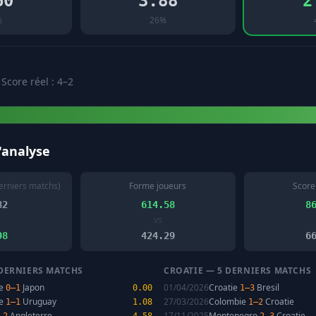
60
3.88
2
%
26%
 Score réel : 4–2
l'analyse
erniers matchs)
Forme joueurs
Score
82
614.58
8
vs
98
424.29
6
DERNIERS MATCHS
CROATIE — 5 DERNIERS MATCHS
re
Japon
01/04/2026
Croatie
Bresil
0–1
0.00
1–3
re
Uruguay
27/03/2026
Colombie
Croatie
1–1
1.08
1–2
Angleterre
17/11/2025
Montenegro
Croatie