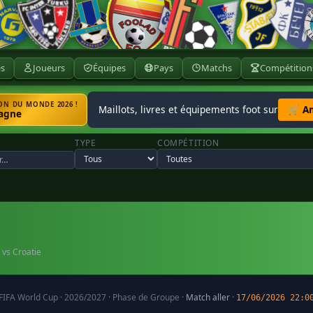
ès
Joueurs
Équipes
Pays
Matchs
Compétition
N DU MONDE 2026 !
Maillots, livres et équipements foot sur
🛒 A
agne
TYPE
COMPÉTITION
 vs Croatie
FIFA World Cup · 2026/2027 · Phase de Groupe ·
Match aller
·
17/06/2026 22:0