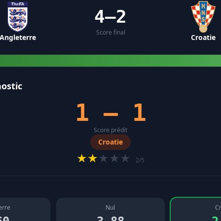
4–2
Score final
Angleterre
Croatie
ostic
1 – 1
Score prédit
Croatie
★★
★★★
2/5
erre
Nul
Cr