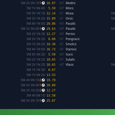
5M 2V 2N 1D
1⚽
MT
Modric
16.97
5M 1V 0N 4D
MT
Moro
5.59
5M 3V 1N 1D
AT
Musa
5M
12.14
5M 2V 1N 2D
AT
Orsic
5M
15.89
5M 4V 1N 0D
MT
Pasalic
20.86
5M 2V 3N 0D
1⚽
MT
Pasalic
5M
29.63
5M 2V 1N 2D
MT
Perisic
12.27
5M 2V 1N 2D
DF
Pongracic
8.00
5M 1V 2N 2D
DF
Smolcic
10.30
5M 4V 1N 0D
DF
Stanisic
16.73
5M 0V 3N 2D
MT
Sucic
5.50
5M 2V 1N 2D
DF
Sutalo
10.65
5M 2V 1N 2D
MT
Vlasic
5M
10.65
5M 1V 1N 3D
6.67
5M 1V 2N 2D
13.53
5M 4V 0N 1D
2⚽
19.79
5M 2V 3N 0D
1⚽
28.89
5M 2V 1N 2D
2⚽
12.27
5M 4V 0N 1D
13.58
5M 2V 2N 1D
1⚽
25.87