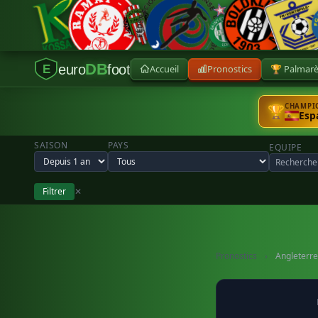
DB
euro
foot
Accueil
Pronostics
🏆 Palmar
E
CHAMPIO
🏆
Esp
SAISON
PAYS
EQUIPE
Filtrer
✕
Pronostics
›
Angleterre