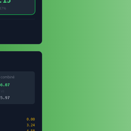
.15
47%
 combiné
66.07
vs
65.97
0.00
3.24