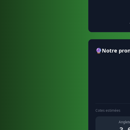
🔮
Notre pron
Cotes estimées
Anglet