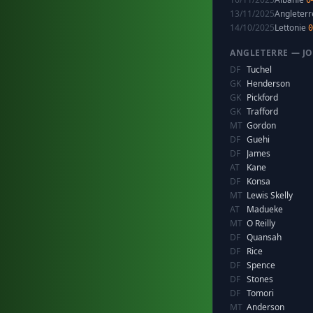
0
13/11/2025
Angleter
14/10/2025
Lettonie
0
ANGLETERRE — J
DF
Tuchel
GK
Henderson
GK
Pickford
GK
Trafford
MT
Gordon
DF
Guehi
DF
James
AT
Kane
DF
Konsa
MT
Lewis Skelly
AT
Madueke
MT
O Reilly
DF
Quansah
DF
Rice
DF
Spence
DF
Stones
DF
Tomori
MT
Anderson