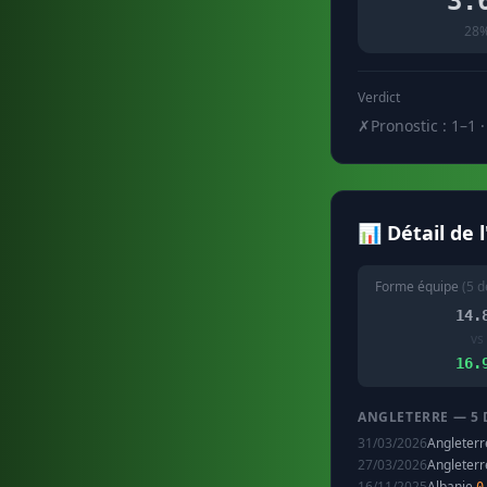
3.
28
Verdict
✗
Pronostic : 1–1 ·
📊 Détail de 
Forme équipe
(5 d
14.
vs
16.
ANGLETERRE — 5 
31/03/2026
Angleter
27/03/2026
Angleter
16/11/2025
Albanie