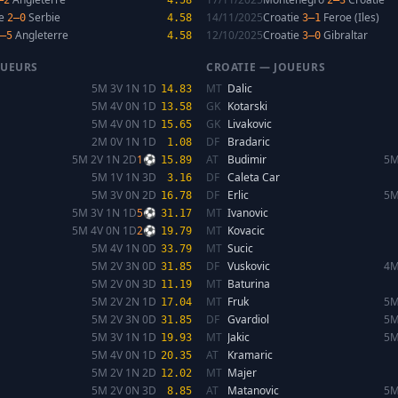
–2
4.58
2–3
re
Serbie
14/11/2025
Croatie
Feroe (Iles)
2–0
4.58
3–1
Angleterre
12/10/2025
Croatie
Gibraltar
–5
4.58
3–0
OUEURS
CROATIE — JOUEURS
5M 3V 1N 1D
MT
Dalic
14.83
5M 4V 0N 1D
GK
Kotarski
13.58
5M 4V 0N 1D
GK
Livakovic
15.65
2M 0V 1N 1D
DF
Bradaric
1.08
5M 2V 1N 2D
1⚽
AT
Budimir
5M
15.89
5M 1V 1N 3D
DF
Caleta Car
3.16
5M 3V 0N 2D
DF
Erlic
5M
16.78
5M 3V 1N 1D
5⚽
MT
Ivanovic
31.17
5M 4V 0N 1D
2⚽
MT
Kovacic
19.79
5M 4V 1N 0D
MT
Sucic
33.79
5M 2V 3N 0D
DF
Vuskovic
4M
31.85
5M 2V 0N 3D
MT
Baturina
11.19
5M 2V 2N 1D
MT
Fruk
5M
17.04
5M 2V 3N 0D
DF
Gvardiol
5M
31.85
5M 3V 1N 1D
MT
Jakic
5M
19.93
5M 4V 0N 1D
AT
Kramaric
20.35
5M 2V 1N 2D
MT
Majer
12.02
5M 2V 0N 3D
AT
Matanovic
5M
8.85