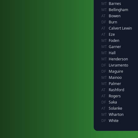
MT
Barnes
MT
Bellingham
AT
Bowen
DF
Burn
AT
Calvert Lewin
AT
Eze
MT
Foden
MT
Garner
MT
Hall
MT
Henderson
DF
Livramento
DF
Maguire
MT
Mainoo
MT
Palmer
AT
Rashford
AT
Rogers
DF
Saka
AT
Solanke
MT
Wharton
DF
White