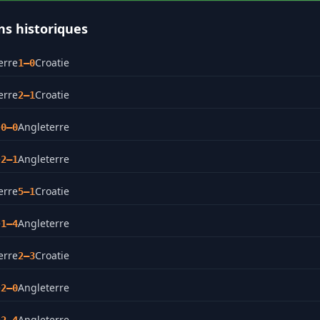
ns historiques
erre
Croatie
1–0
erre
Croatie
2–1
e
Angleterre
0–0
e
Angleterre
2–1
erre
Croatie
5–1
e
Angleterre
1–4
erre
Croatie
2–3
e
Angleterre
2–0
e
Angleterre