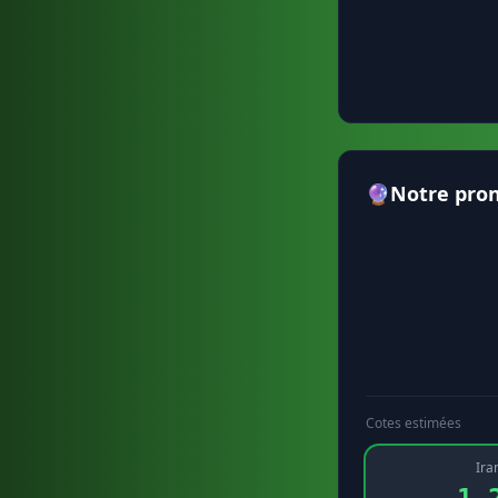
🔮
Notre pron
Cotes estimées
Ira