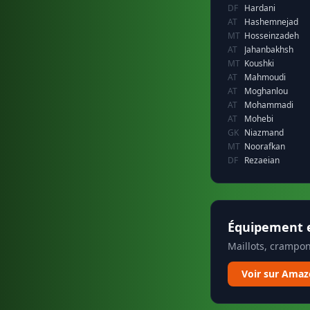
DF
Hardani
AT
Hashemnejad
MT
Hosseinzadeh
AT
Jahanbakhsh
MT
Koushki
AT
Mahmoudi
AT
Moghanlou
AT
Mohammadi
AT
Mohebi
GK
Niazmand
MT
Noorafkan
DF
Rezaeian
Équipement e
Maillots, crampon
Voir sur Ama