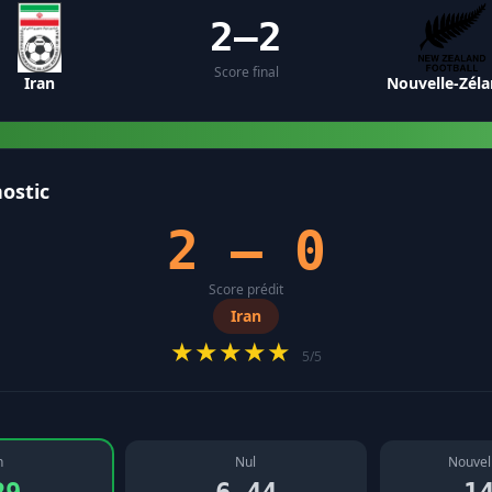
2–2
Score final
Iran
Nouvelle-Zél
ostic
2 – 0
Score prédit
Iran
★★★★★
5/5
n
Nul
Nouvel