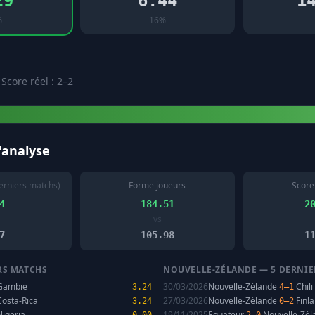
29
6.44
1
%
16%
 Score réel : 2–2
l'analyse
erniers matchs)
Forme joueurs
Score
4
184.51
2
vs
7
105.98
1
RS MATCHS
NOUVELLE-ZÉLANDE — 5 DERNIE
ambie
30/03/2026
Nouvelle-Zélande
Chili
3.24
4–1
osta-Rica
27/03/2026
Nouvelle-Zélande
Finl
3.24
0–2
igeria
19/11/2025
Equateur
Nouvelle-Zél