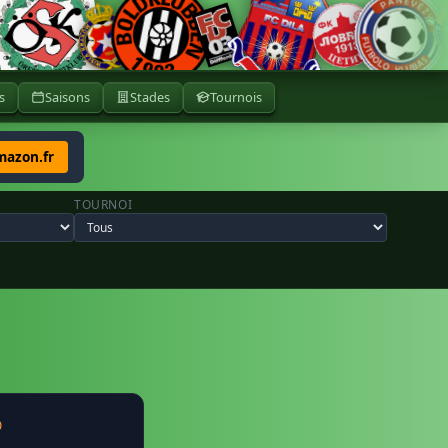
s
Saisons
Stades
Tournois
mazon.fr
TOURNOI
0