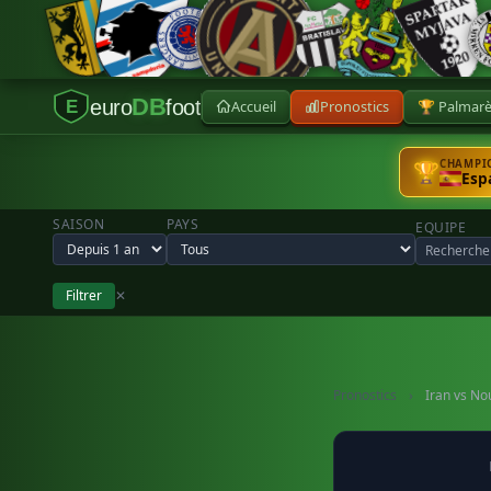
DB
euro
foot
Accueil
Pronostics
🏆 Palmar
E
CHAMPIO
🏆
Esp
SAISON
PAYS
EQUIPE
Filtrer
✕
Pronostics
›
Iran vs No