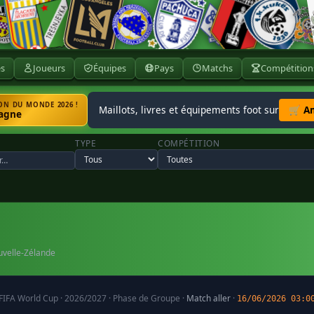
ès
Joueurs
Équipes
Pays
Matchs
Compétition
N DU MONDE 2026 !
Maillots, livres et équipements foot sur
🛒 A
agne
TYPE
COMPÉTITION
uvelle-Zélande
FIFA World Cup · 2026/2027 · Phase de Groupe ·
Match aller
·
16/06/2026 03:0