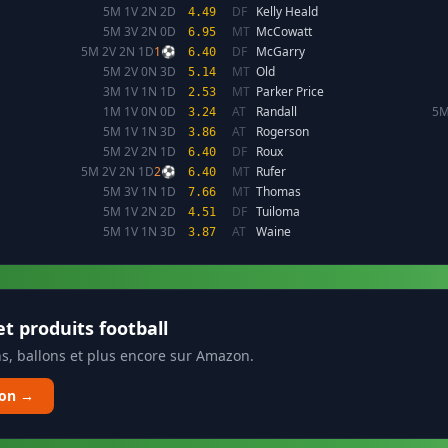
5M 1V 2N 2D
DF
Kelly Heald
4.49
5M 3V 2N 0D
MT
McCowatt
6.95
5M 2V 2N 1D
1⚽
DF
McGarry
6.40
5M 2V 0N 3D
MT
Old
5.14
3M 1V 1N 1D
MT
Parker Price
2.53
1M 1V 0N 0D
AT
Randall
5M
3.24
5M 1V 1N 3D
AT
Rogerson
3.86
5M 2V 2N 1D
DF
Roux
6.40
5M 2V 2N 1D
2⚽
MT
Rufer
6.40
5M 3V 1N 1D
MT
Thomas
7.66
5M 1V 2N 2D
DF
Tuiloma
4.51
5M 1V 1N 3D
AT
Waine
3.87
t produits football
s, ballons et plus encore sur Amazon.
zon →