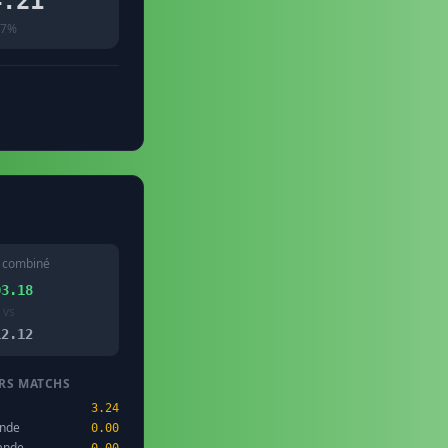
4.21
7%
 combiné
03.18
vs
12.12
RS MATCHS
3.24
ande
0.00
ande