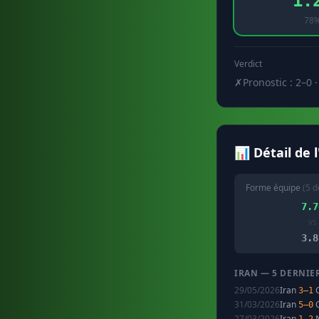
1.
78
Verdict
✗
Pronostic : 2–0 ·
📊 Détail de 
Forme équipe
(5 d
7.7
vs
3.8
IRAN — 5 DERNIE
29/05/2026
Iran
G
3–1
31/03/2026
Iran
C
5–0
27/03/2026
Iran
N