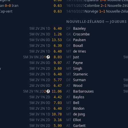
0.00
2–0
tan
Iran
16/11/2025
Colombie
Nouvelle-Zé
0–0
0.63
2–1
ap-vert
14/10/2025
Norvège
Nouvelle-Zél
0.63
1–1
NOUVELLE-ZÉLANDE — JOUEURS
5M 2V 2N 1D
DF
Bazeley
6.40
5M 0V 2N 3D
GK
Crocombe
1.26
5M 5V 0N 0D
GK
Paulsen
13.53
5M 2V 2N 1D
DF
Boxall
6.39
5M 2V 2N 1D
MT
de Vries
6.40
5M 3V 0N 2D
1⚽
MT
Just
5M
8.03
5M 3V 2N 0D
AT
Payne
9.97
n
5M 1V 2N 2D
MT
Singh
3.60
5M 2V 2N 1D
MT
Stamenic
6.40
5M 2V 1N 2D
DF
Surman
5M
5.77
2M 2V 0N 0D
AT
Wood
5M
6.47
5M 2V 1N 2D
2⚽
AT
Barbarouses
5M
11.06
5M 2V 1N 2D
AT
Bayliss
4.42
5M 2V 3N 0D
MT
Bell
7.03
5M 2V 2N 1D
DF
Bindon
6.40
5M 3V 1N 1D
MT
de Jong
10.78
5M 1V 2N 2D
MT
Elliot
3.16
5M 3V 0N 2D
AT
Garbett
5.99