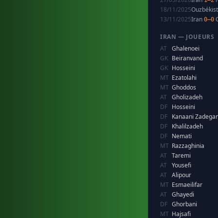
1–2
18/11/2025
Ouzbékis
13/11/2025
Iran
C
0–0
IRAN — JOUEURS
AT
Ghalenoei
GK
Beiranvand
GK
Hosseini
MT
Ezatolahi
MT
Ghoddos
AT
Gholizadeh
DF
Hosseini
DF
Kanaani Zadega
DF
Khalilzadeh
DF
Nemati
MT
Razzaghinia
AT
Taremi
AT
Yousefi
AT
Alipour
MT
Esmaeilifar
AT
Ghayedi
DF
Ghorbani
MT
Hajsafi