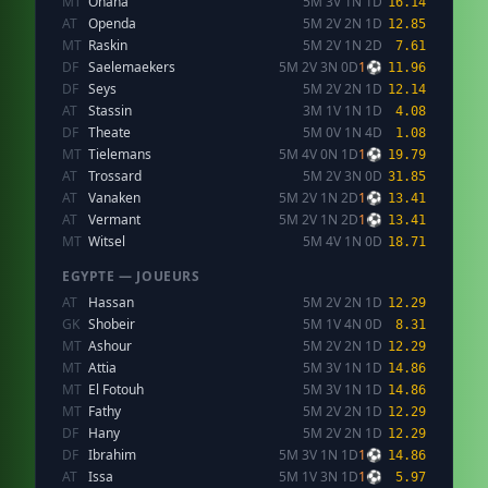
MT
Onana
5M 3V 1N 1D
16.14
AT
Openda
5M 2V 2N 1D
12.85
MT
Raskin
5M 2V 1N 2D
7.61
DF
Saelemaekers
5M 2V 3N 0D
1⚽
11.96
DF
Seys
5M 2V 2N 1D
12.14
AT
Stassin
3M 1V 1N 1D
4.08
DF
Theate
5M 0V 1N 4D
1.08
MT
Tielemans
5M 4V 0N 1D
1⚽
19.79
AT
Trossard
5M 2V 3N 0D
31.85
AT
Vanaken
5M 2V 1N 2D
1⚽
13.41
AT
Vermant
5M 2V 1N 2D
1⚽
13.41
MT
Witsel
5M 4V 1N 0D
18.71
EGYPTE — JOUEURS
AT
Hassan
5M 2V 2N 1D
12.29
GK
Shobeir
5M 1V 4N 0D
8.31
MT
Ashour
5M 2V 2N 1D
12.29
MT
Attia
5M 3V 1N 1D
14.86
MT
El Fotouh
5M 3V 1N 1D
14.86
MT
Fathy
5M 2V 2N 1D
12.29
DF
Hany
5M 2V 2N 1D
12.29
DF
Ibrahim
5M 3V 1N 1D
1⚽
14.86
AT
Issa
5M 1V 3N 1D
1⚽
5.97