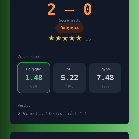
2 – 0
Score prédit
Belgique
★★★★★
5/5
Cotes estimées
Belgique
Nul
Egypte
1.48
5.22
7.48
68%
19%
13%
Verdict
✗
Pronostic : 2–0 · Score réel : 1–1