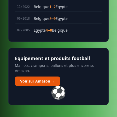
Belgique
Egypte
1–2
11/2022
Belgique
Egypte
3–0
06/2018
Egypte
Belgique
4–0
02/2005
Équipement et produits football
Maillots, crampons, ballons et plus encore sur
Amazon.
Voir sur Amazon →
⚽