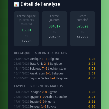
📊 Détail de l'analyse
Forme équipe
Forme
Score
(5 derniers
joueurs
combiné
matchs)
384.17
575.20
15.01
vs
vs
vs
294.35
412.92
12.28
BELGIQUE — 5 DERNIERS MATCHS
01/04/2026
Mexique
Belgique
1–1
1.08
28/03/2026
Etats-Unis
Belgique
2–5
3.24
18/11/2025
Belgique
Liechtenstein
7–0
4.58
15/11/2025
Kazakhstan
Belgique
1–1
1.53
13/10/2025
Pays de Galles
Belgique
2–4
4.58
EGYPTE — 5 DERNIERS MATCHS
31/03/2026
Espagne
Egypte
0–0
1.08
27/03/2026
Egypte
Arabie Saoudite
4–0
3.24
17/01/2026
Egypte
Nigeria
0–0
2.01
14/01/2026
Senegal
Egypte
1–0
0.00