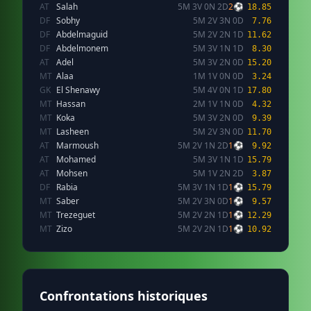
AT
Salah
5M 3V 0N 2D
2⚽
18.85
DF
Sobhy
5M 2V 3N 0D
7.76
DF
Abdelmaguid
5M 2V 2N 1D
11.62
DF
Abdelmonem
5M 3V 1N 1D
8.30
AT
Adel
5M 3V 2N 0D
15.20
MT
Alaa
1M 1V 0N 0D
3.24
GK
El Shenawy
5M 4V 0N 1D
17.80
MT
Hassan
2M 1V 1N 0D
4.32
MT
Koka
5M 3V 2N 0D
9.39
MT
Lasheen
5M 2V 3N 0D
11.70
AT
Marmoush
5M 2V 1N 2D
1⚽
9.92
AT
Mohamed
5M 3V 1N 1D
15.79
AT
Mohsen
5M 1V 2N 2D
3.87
DF
Rabia
5M 3V 1N 1D
1⚽
15.79
MT
Saber
5M 2V 3N 0D
1⚽
9.57
MT
Trezeguet
5M 2V 2N 1D
1⚽
12.29
MT
Zizo
5M 2V 2N 1D
1⚽
10.92
Confrontations historiques