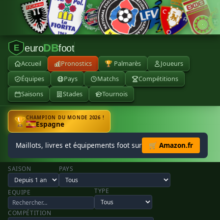
DB
euro
foot
E
Accueil
Pronostics
🏆 Palmarès
Joueurs
Équipes
Pays
Matchs
Compétitions
Saisons
Stades
Tournois
CHAMPION DU MONDE 2026 !
🏆
Espagne
Maillots, livres et équipements foot sur
🛒 Amazon.fr
SAISON
PAYS
TYPE
EQUIPE
COMPÉTITION