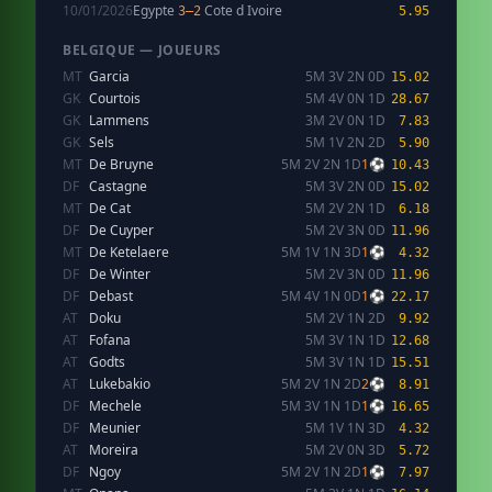
10/01/2026
Egypte
Cote d Ivoire
3–2
5.95
BELGIQUE — JOUEURS
MT
Garcia
5M 3V 2N 0D
15.02
GK
Courtois
5M 4V 0N 1D
28.67
GK
Lammens
3M 2V 0N 1D
7.83
GK
Sels
5M 1V 2N 2D
5.90
MT
De Bruyne
5M 2V 2N 1D
1⚽
10.43
DF
Castagne
5M 3V 2N 0D
15.02
MT
De Cat
5M 2V 2N 1D
6.18
DF
De Cuyper
5M 2V 3N 0D
11.96
MT
De Ketelaere
5M 1V 1N 3D
1⚽
4.32
DF
De Winter
5M 2V 3N 0D
11.96
DF
Debast
5M 4V 1N 0D
1⚽
22.17
AT
Doku
5M 2V 1N 2D
9.92
AT
Fofana
5M 3V 1N 1D
12.68
AT
Godts
5M 3V 1N 1D
15.51
AT
Lukebakio
5M 2V 1N 2D
2⚽
8.91
DF
Mechele
5M 3V 1N 1D
1⚽
16.65
DF
Meunier
5M 1V 1N 3D
4.32
AT
Moreira
5M 2V 0N 3D
5.72
DF
Ngoy
5M 2V 1N 2D
1⚽
7.97